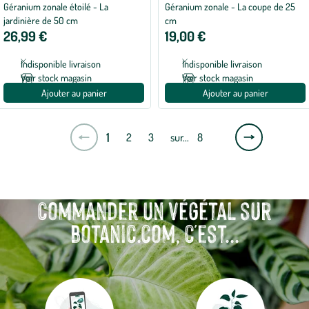
Géranium zonale étoilé - La
Géranium zonale - La coupe de 25
jardinière de 50 cm
cm
26,99 €
19,00 €
Indisponible livraison
Indisponible livraison
Voir stock magasin
Voir stock magasin
Ajouter au panier
Ajouter au panier
Page
1
2
3
sur…
8
suivante
Commander un végétal sur
botanic.com, c'est...