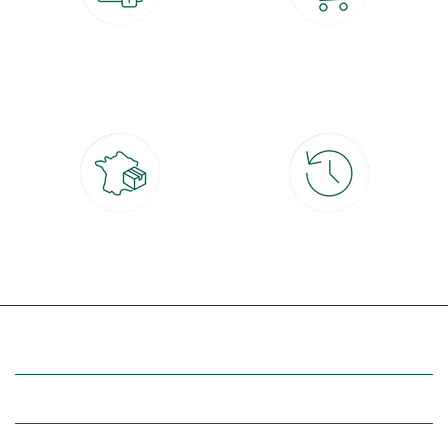
Paiement 100% sécurisé
Click & Collect
CB, PayPal, carte cadeau, Alma 3x ou
retrait gratuit en magasin sous 2h
4x
Livraison partout en France
30 jours pour changer d'avis
à domicile ou point relais
et retour gratuit en magasin
(Re)découvrez botanic®