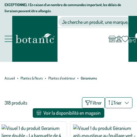
Aller
Aller
Aller
EXCEPTIONNEL I En raison d'un nombre de commandes important, les délais de
livraison peuvent être allongés.
à
au
au
Jardinerie
la
contenu
pied
Ma
Nos magasins
Mon
Je cherche un produit, une marque, un co
liste
compte
écologique,
navigation
principal
de
d’envies
animalerie,
page
décoration,
Nos
alimentation
produits
bio
botanic®
Accueil
Plantes & fleurs
Plantes d'extérieur
Géraniums
Liste
318 produits
Filtrer
Trier
des
Voir la disponibilité en magasin
filtres
appliqués