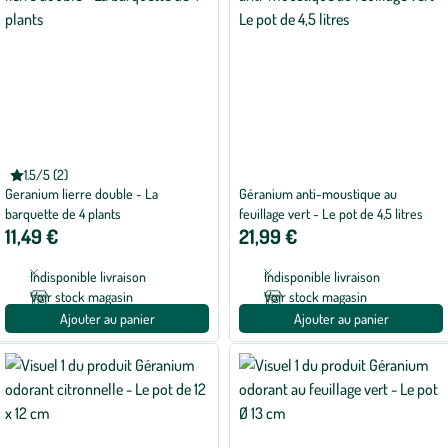
BOTANIC®
1.5/5 (2)
Note
Geranium lierre double - La
Géranium anti-moustique au
moyenne
de
barquette de 4 plants
feuillage vert - Le pot de 4,5 litres
1.5
11,49 €
21,99 €
sur
5
avec
Indisponible livraison
Indisponible livraison
2
avis
Voir stock magasin
Voir stock magasin
Ajouter au panier
Ajouter au panier