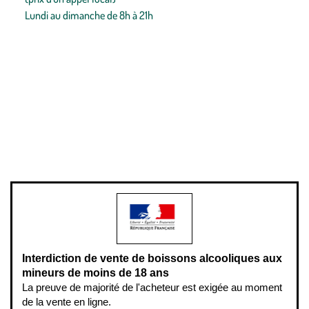
Lundi au dimanche de 8h à 21h
Conditions générales de vente
Conditions générales d'utilisation
Mentions légales
Politique de confidentialité & cookies
Pièces détachées
Plan du site
Gestion des cookies
Pour votre santé, évitez de manger entre les repas,
www.mangerbouger.fr
.
L’abus d’alcool est dangereux pour la santé, à consommer avec
modération.
Interdiction de vente de boissons alcooliques aux
mineurs de moins de 18 ans
La preuve de majorité de l'acheteur est exigée au moment
de la vente en ligne.