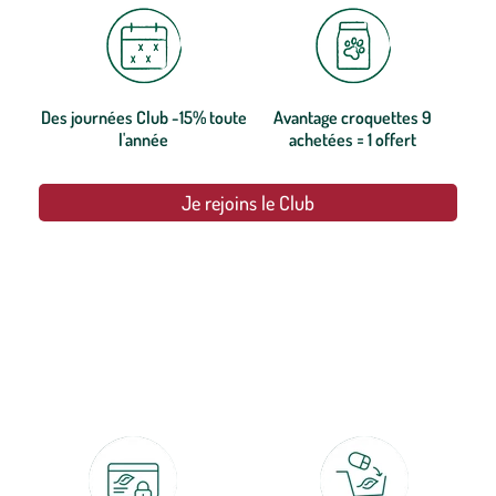
Des journées Club -15% toute
Avantage croquettes 9
l'année
achetées = 1 offert
Je rejoins le Club
botanic®, les jardineries expertes du végétal depuis 1995.