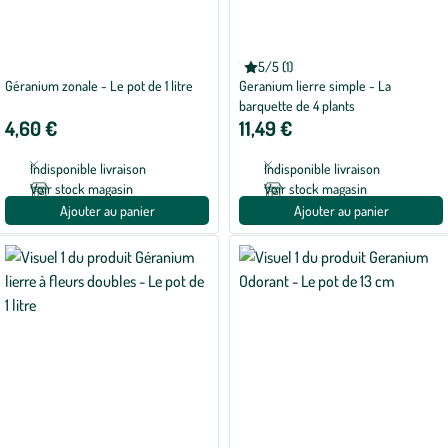
BOTANIC®
5/5 (1)
Note
Géranium zonale - Le pot de 1 litre
Geranium lierre simple - La
moyenne
de
barquette de 4 plants
5
4,60 €
11,49 €
sur
5
avec
Indisponible livraison
Indisponible livraison
1
avis
Voir stock magasin
Voir stock magasin
Ajouter au panier
Ajouter au panier