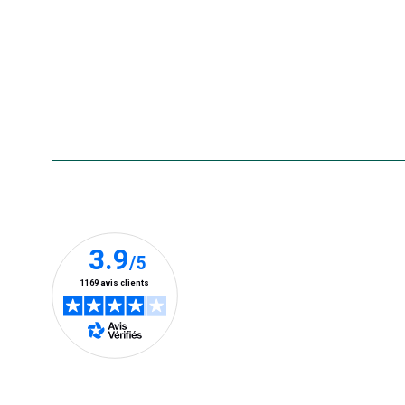
usagés
Rappels de produits
Aide & contact
Foire aux questions
Accessibilité : non conforme
Nos clients prennent la parole
En savoir plus