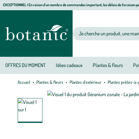
Aller
Aller
Aller
EXCEPTIONNEL I En raison d'un nombre de commandes important, les délais de livraison pe
à
au
au
Jardinerie écologique, animalerie, décoration, alimentation bio botanic®
la
contenu
pied
navigation
principal
de
Votre recherche
page
OFFRES DU MOMENT
Idées cadeaux
Plantes & fleurs
Pot
Accueil
Plantes & fleurs
Plantes d'extérieur
Plantes prêtes-à-