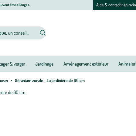
Aide & contact
Inspirati
uvent être allongés.
ager & verger
Jardinage
Aménagement extérieur
Animaler
poser
Géranium zonale - La jardinière de 60 cm
Afficher
le
zoom
pour
l’image
1
sur
1