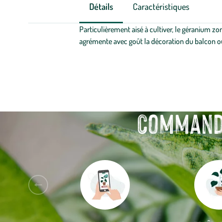
Détails
Caractéristiques
Particulièrement aisé à cultiver, le géranium zo
agrémente avec goût la décoration du balcon ou 
Commande
Aller
à
la
slide