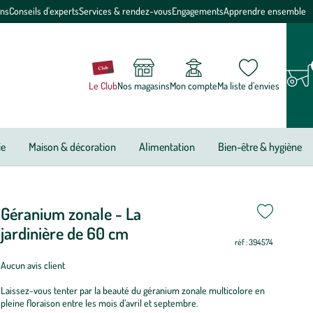
ons
Conseils d'experts
Services & rendez-vous
Engagements
Apprendre ensemble
Le Club
Nos magasins
Mon compte
Ma liste d’envies
ie
Maison & décoration
Alimentation
Bien-être & hygiène
Géranium zonale - La
jardinière de 60 cm
réf : 394574
Aucun avis client
Laissez-vous tenter par la beauté du géranium zonale multicolore en
pleine floraison entre les mois d’avril et septembre.