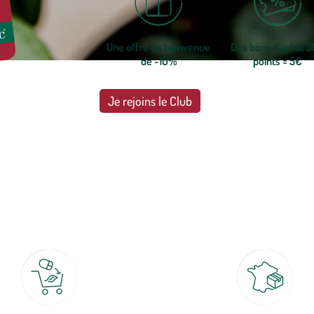
Une offre de bienvenue
Des bons d'achat 
de -10%
points = 5€
Je rejoins le Club
botanic®, les jardineries expertes du végétal depuis 1995.