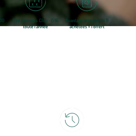
300
Des journées Club -15%
Avantage croquettes 9
toute l'année
achetées = 1 offert