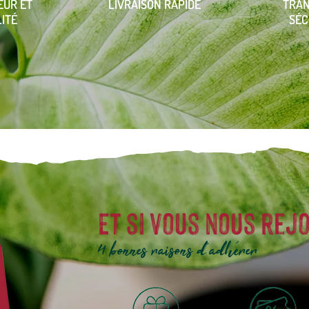
EUR ET
LIVRAISON RAPIDE
TRA
ITÉ
SÉC
Et si vous nous rejo
4 bonnes raisons d'adhérer