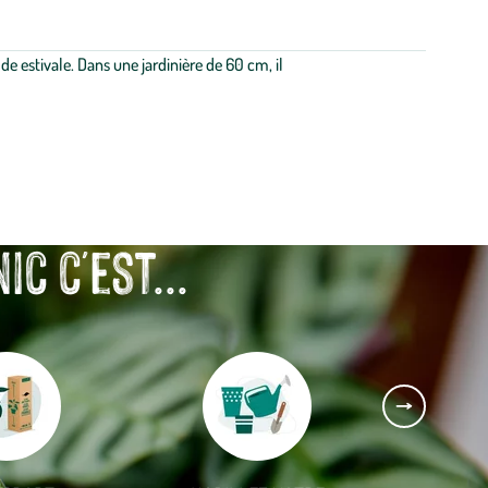
e estivale. Dans une jardinière de 60 cm, il
 c'est...
Aller
à
la
slide