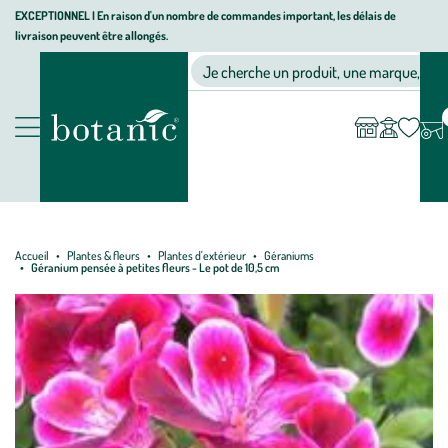
Aller
Aller
Aller
EXCEPTIONNEL I En raison d'un nombre de commandes important, les délais de
livraison peuvent être allongés.
à
au
au
Jardinerie écologique, animalerie, décoration, alimentation bio bot
la
contenu
pied
Ma
Nos magasins
Mon
Je cherche un produit, une marque, un co
liste
compte
navigation
principal
de
d’envies
page
Nos produits
Accueil
Plantes & fleurs
Plantes d'extérieur
Géraniums
Géranium pensée à petites fleurs - Le pot de 10,5 cm