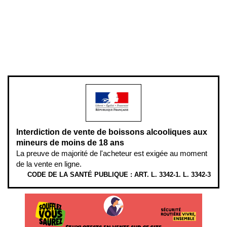
Plan du site
Gestion des cookies
Pour votre santé, évitez de manger entre les repas,
www.mangerbouger.fr
.
L’abus d’alcool est dangereux pour la santé, à consommer avec
modération.
Interdiction de vente de boissons alcooliques aux
mineurs de moins de 18 ans
La preuve de majorité de l'acheteur est exigée au moment
de la vente en ligne.
CODE DE LA SANTÉ PUBLIQUE : ART. L. 3342-1. L. 3342-3
ÉTHYLOTESTS EN VENTE SUR CE SITE. L’ALCOOL EST EN CAUSE