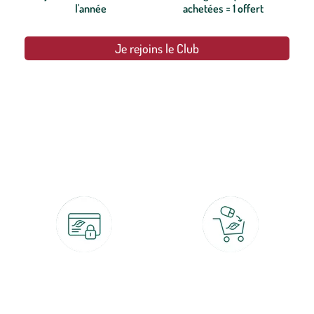
l'année
achetées = 1 offert
Je rejoins le Club
botanic®, les jardineries expertes du végétal depuis 1995.
Paiement 100% sécurisé
Click & Collect
CB, PayPal, carte cadeau, Alma 3x ou
retrait gratuit en magasin sous 2h
4x