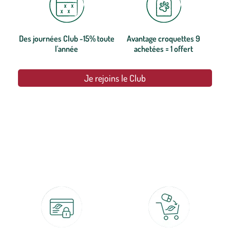
Des journées Club -15% toute
Avantage croquettes 9
l'année
achetées = 1 offert
Je rejoins le Club
botanic®, les jardineries expertes du végétal depuis 1995.