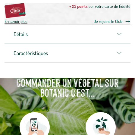
+ 23 points
sur votre carte de fidélité
En savoir plus
Je rejoins le Club
Détails
Caractéristiques
Commander un végétal sur
botanic c'est...
Aller
Aller