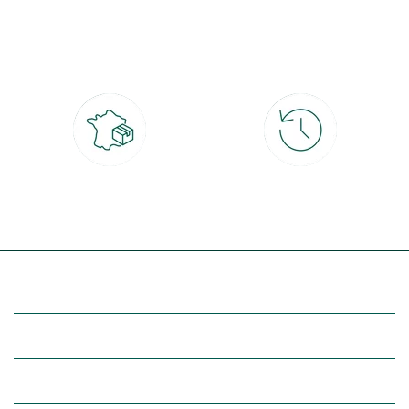
Paiement 100% sécurisé
Click & Collect
CB, PayPal, carte cadeau, Alma 3x ou
retrait gratuit en magasin sous 2h
4x
Livraison partout en France
30 jours pour changer d'avis
à domicile ou point relais
et retour gratuit en magasin
(Re)découvrez botanic®
Entre vous et nous