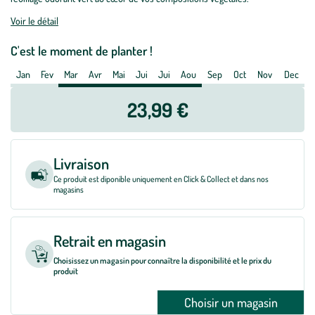
-
Voir le détail
Le
pot
C'est le moment de planter !
de
Jan
Fev
Mar
Avr
Mai
Jui
Jui
Aou
Sep
Oct
Nov
Dec
5
litres
23,99 €
Livraison
Ce produit est diponible uniquement en Click & Collect et dans nos
magasins
Retrait en magasin
Choisissez un magasin pour connaître la disponibilité et le prix du
produit
Choisir un magasin