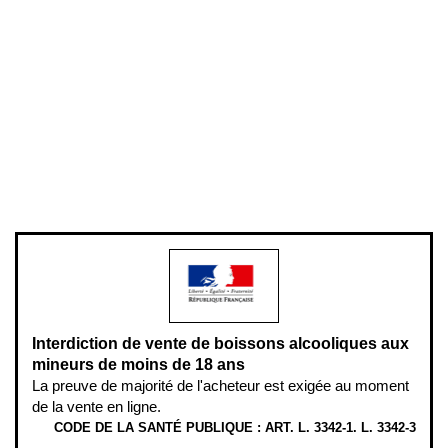
Conditions générales de vente
Conditions générales d'utilisation
Mentions légales
Politique de confidentialité & cookies
Pièces détachées
Plan du site
Gestion des cookies
Pour votre santé, évitez de manger entre les repas,
www.mangerbouger.fr
.
L’abus d’alcool est dangereux pour la santé, à consommer avec
modération.
Interdiction de vente de boissons alcooliques aux
mineurs de moins de 18 ans
La preuve de majorité de l'acheteur est exigée au moment
de la vente en ligne.
CODE DE LA SANTÉ PUBLIQUE : ART. L. 3342-1. L. 3342-3