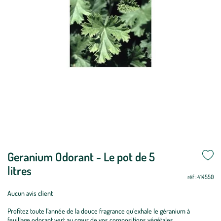
Geranium Odorant - Le pot de 5
Période
Non
Non
Oui
Oui
Oui
Oui
Oui
Oui
Non
Non
Non
Non
de
litres
réf : 414550
plantation
:
Aucun avis client
Geranium
Profitez toute l’année de la douce fragrance qu’exhale le géranium à
Odorant
feuillage odorant vert au cœur de vos compositions végétales.