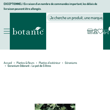
Aller
Aller
Aller
EXCEPTIONNEL I En raison d'un nombre de commandes important, les délais de
livraison peuvent être allongés.
à
au
au
Jardinerie écologique, animalerie, décoration, alimentation bio bot
la
contenu
pied
Ma
Nos magasins
Mon
Je cherche un produit, une marque, un co
liste
compte
navigation
principal
de
d’envies
page
Nos produits
Accueil
Plantes & fleurs
Plantes d'extérieur
Géraniums
Geranium Odorant - Le pot de 5 litres