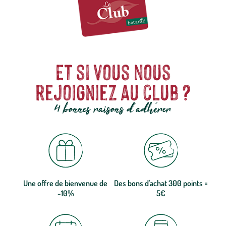
Et si vous nous
rejoigniez au club ?
4 bonnes raisons d'adhérer
Une offre de bienvenue de
Des bons d'achat 300 points =
-10%
5€