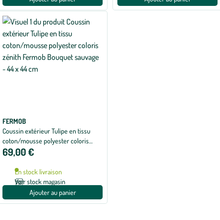
FERMOB
Coussin extérieur Tulipe en tissu
coton/mousse polyester coloris
69,00 €
zénith Fermob Bouquet sauvage - 44
x 44 cm
En stock livraison
Voir stock magasin
Ajouter au panier