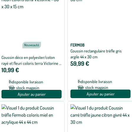
FERMOB
Nouveauté
Coussin rectangulaire trèfle gris
argile 44 x 30 cm
Coussin déco en polyester/coton
59,99 €
rayé et fleuri coloris terra Victorine -
10,99 €
50 x 30 x 15 cm
Indisponible livraison
Indisponible livraison
Voir stock magasin
Voir stock magasin
Ajouter au panier
Ajouter au panier