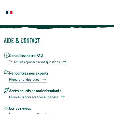
Le saviez-vous ?
savoir
plus
Notre site botanic® a été pensé, créé et développé en FRANCE
Aide & contact
Consultez notre FAQ
Toutes les répons
es à vos questions
Rencontrez nos experts
Prendre rendez-vous
Accès sourds et malentendants
Cliquez-ici pour accéder au service
Écrivez-nous