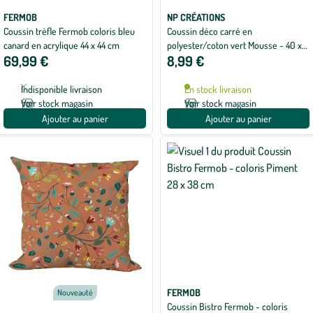
FERMOB
NP CRÉATIONS
Coussin trèfle Fermob coloris bleu
Coussin déco carré en
canard en acrylique 44 x 44 cm
polyester/coton vert Mousse - 40 x
69,99 €
8,99 €
40 x 15 cm
Indisponible livraison
En stock livraison
Voir stock magasin
Voir stock magasin
Ajouter au panier
Ajouter au panier
FERMOB
Nouveauté
Coussin Bistro Fermob - coloris