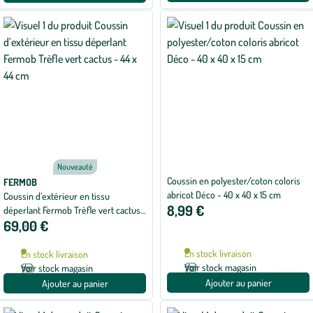
Nouveauté
Coussin en polyester/coton coloris
FERMOB
abricot Déco - 40 x 40 x 15 cm
Coussin d’extérieur en tissu
8,99 €
déperlant Fermob Trèfle vert cactus
69,00 €
- 44 x 44 cm
En stock livraison
En stock livraison
Voir stock magasin
Voir stock magasin
Ajouter au panier
Ajouter au panier