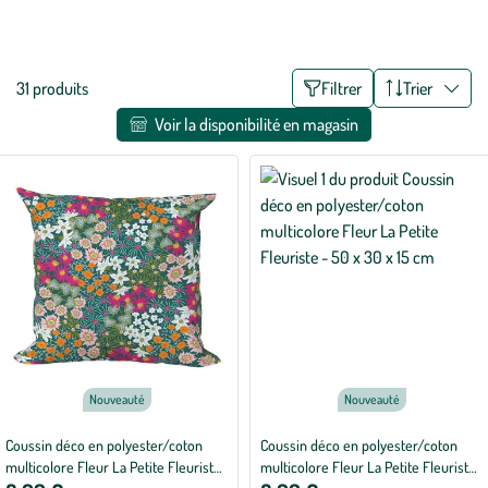
détente.
Voir plus
Liste
31 produits
Filtrer
Trier
des
Voir la disponibilité en magasin
filtres
appliqués
Nouveauté
Nouveauté
Coussin déco en polyester/coton
Coussin déco en polyester/coton
multicolore Fleur La Petite Fleuriste
multicolore Fleur La Petite Fleuriste