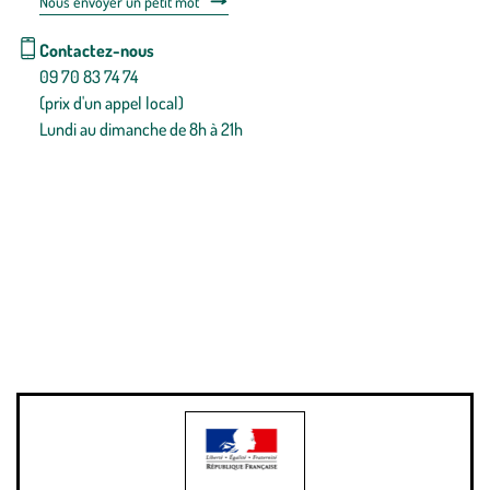
Nous envoyer un petit mot
Contactez-nous
09 70 83 74 74
(prix d'un appel local)
Lundi au dimanche de 8h à 21h
Conditions générales de vente
Conditions générales d'utilisation
Mentions légales
Politique de confidentialité & cookies
Pièces détachées
Plan du site
Gestion des cookies
Pour votre santé, évitez de manger entre les repas,
www.mangerbouger.fr
.
L’abus d’alcool est dangereux pour la santé, à consommer avec
modération.