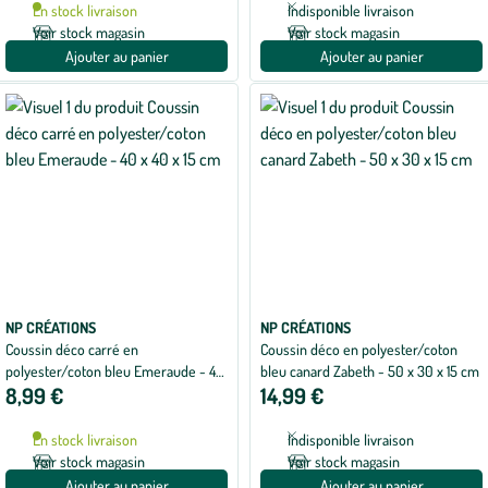
En stock livraison
Indisponible livraison
Voir stock magasin
Voir stock magasin
Ajouter au panier
Ajouter au panier
NP CRÉATIONS
NP CRÉATIONS
Coussin déco carré en
Coussin déco en polyester/coton
polyester/coton bleu Emeraude - 40
bleu canard Zabeth - 50 x 30 x 15 cm
8,99 €
14,99 €
x 40 x 15 cm
En stock livraison
Indisponible livraison
Voir stock magasin
Voir stock magasin
Ajouter au panier
Ajouter au panier