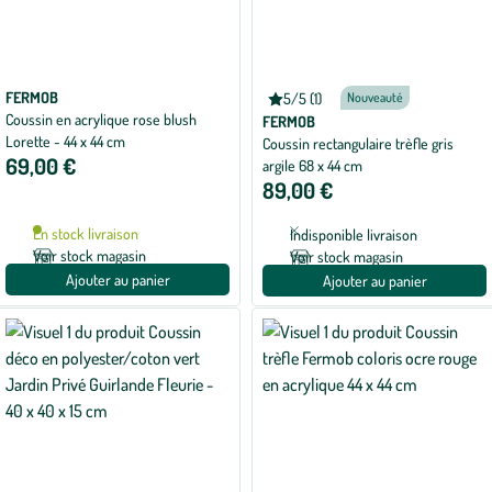
FERMOB
5/5 (1)
Nouveauté
Note
Coussin en acrylique rose blush
moyenne
FERMOB
de
Lorette - 44 x 44 cm
Coussin rectangulaire trèfle gris
5
69,00 €
argile 68 x 44 cm
sur
5
89,00 €
avec
1
avis
En stock livraison
Indisponible livraison
Voir stock magasin
Voir stock magasin
Ajouter au panier
Ajouter au panier