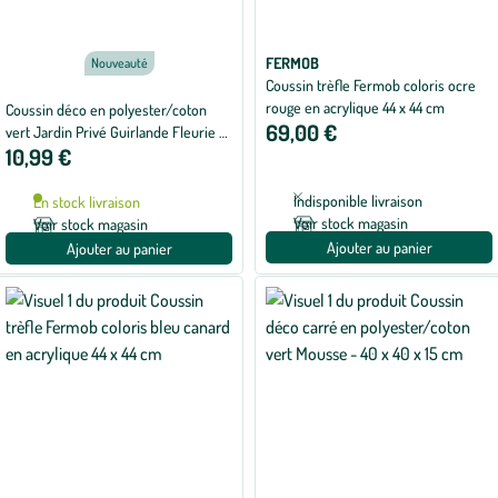
FERMOB
Nouveauté
Coussin trèfle Fermob coloris ocre
rouge en acrylique 44 x 44 cm
Coussin déco en polyester/coton
69,00 €
vert Jardin Privé Guirlande Fleurie -
10,99 €
40 x 40 x 15 cm
Indisponible livraison
En stock livraison
Voir stock magasin
Voir stock magasin
Ajouter au panier
Ajouter au panier