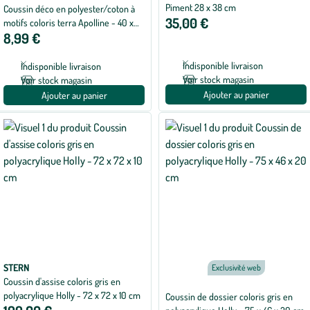
Piment 28 x 38 cm
Coussin déco en polyester/coton à
35,00 €
motifs coloris terra Apolline - 40 x
8,99 €
40 x 15 cm
Indisponible livraison
Indisponible livraison
Voir stock magasin
Voir stock magasin
Ajouter au panier
Ajouter au panier
STERN
Exclusivité web
Coussin d'assise coloris gris en
polyacrylique Holly - 72 x 72 x 10 cm
Coussin de dossier coloris gris en