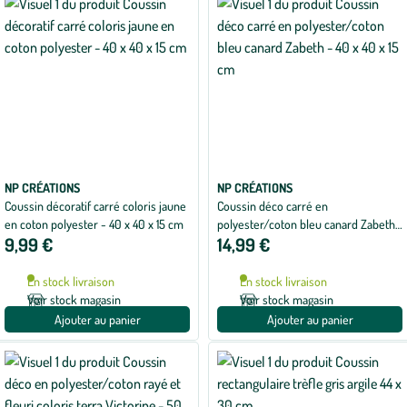
NP CRÉATIONS
NP CRÉATIONS
Coussin décoratif carré coloris jaune
Coussin déco carré en
en coton polyester - 40 x 40 x 15 cm
polyester/coton bleu canard Zabeth
9,99 €
14,99 €
- 40 x 40 x 15 cm
En stock livraison
En stock livraison
Voir stock magasin
Voir stock magasin
Ajouter au panier
Ajouter au panier