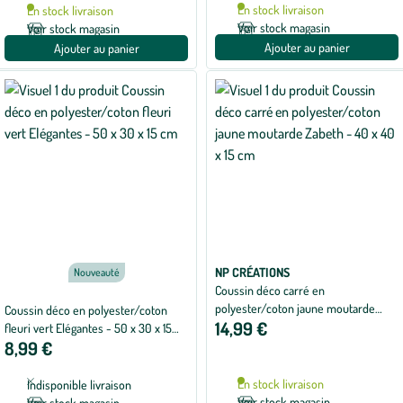
En stock livraison
En stock livraison
Voir stock magasin
Voir stock magasin
Ajouter au panier
Ajouter au panier
NP CRÉATIONS
Nouveauté
Coussin déco carré en
polyester/coton jaune moutarde
Coussin déco en polyester/coton
14,99 €
Zabeth - 40 x 40 x 15 cm
fleuri vert Elégantes - 50 x 30 x 15
8,99 €
cm
En stock livraison
Indisponible livraison
Voir stock magasin
Voir stock magasin