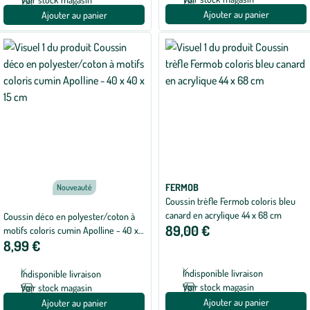
Ajouter au panier
Ajouter au panier
FERMOB
Nouveauté
Coussin trèfle Fermob coloris bleu
canard en acrylique 44 x 68 cm
Coussin déco en polyester/coton à
89,00 €
motifs coloris cumin Apolline - 40 x
8,99 €
40 x 15 cm
Indisponible livraison
Indisponible livraison
Voir stock magasin
Voir stock magasin
Ajouter au panier
Ajouter au panier