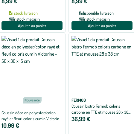
8,99 €
8,99 €
- 40 x 40 x 15 cm
- 50 x 30 x 15 cm
En stock livraison
Indisponible livraison
Voir stock magasin
Voir stock magasin
Ajouter au panier
Ajouter au panier
FERMOB
Nouveauté
Coussin bistro Fermob coloris
carbone en TTE et mousse 28 x 38
Coussin déco en polyester/coton
36,99 €
cm
rayé et fleuri coloris cumin Victorine
10,99 €
- 50 x 30 x 15 cm