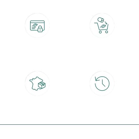
Paiement 100% sécurisé
Click & Collect
CB, PayPal, carte cadeau, Alma 3x ou
retrait gratuit en magasin sous 2h
4x
Livraison partout en France
30 jours pour changer d'avis
à domicile ou point relais
et retour gratuit en magasin