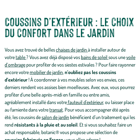
Coussins d’extérieur : le choix
du confort dans le jardin
Vous avez trouvé de belles
chaises de jardin
à installer autour de
votre
table
? Vous avez déjà disposé vos
bains de soleil
sous une
voile
d’ombrage
pour profiter de vos siestes estivales ? Pour faire rayonner
encore votre
mobilier de jardin
,
n’oubliez pas les coussins
d’extérieur
! À coordonner à vos meubles selon vos envies, ces
derniers rendent vos assises bien moelleuses. Avec eux, vous pourrez
profiter d'une belle après-midi en famille ou entre amis,
agréablement installé dans votre
fauteuil d'extérieur
, ou laisser place
au farniente dans votre
transat
. Pour vous accompagner été après
été, les coussins de
salon de jardin
bénéficient d’un traitement qui les
rend
résistants à la pluie et au soleil
. Et si vous souhaitez faire un
achat responsable, botanic® vous propose une sélection de
coussins fabriqués en France
: vous allez adorer !