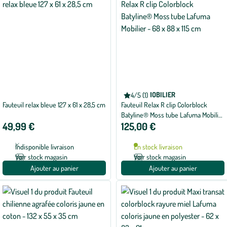
LAFUMA MOBILIER
4/5 (1)
Note
Fauteuil relax bleue 127 x 61 x 28,5 cm
Fauteuil Relax R clip Colorblock
moyenne
de
Batyline® Moss tube Lafuma Mobilier
4
49,99 €
125,00 €
- 68 x 88 x 115 cm
sur
5
avec
Indisponible livraison
En stock livraison
1
avis
Voir stock magasin
Voir stock magasin
Ajouter au panier
Ajouter au panier