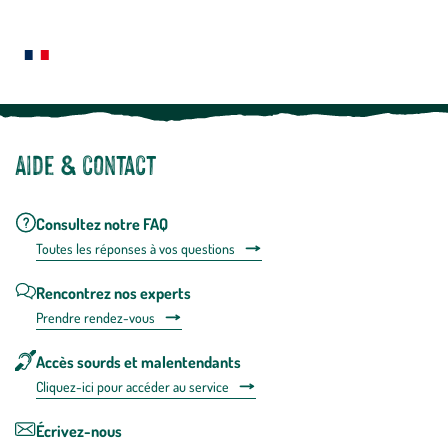
Le saviez-vous ?
savoir
plus
Notre site botanic® a été pensé, créé et développé en FRANCE
Aide & contact
Consultez notre FAQ
Toutes les répons
es à vos questions
Rencontrez nos experts
Prendre rendez-vous
Accès sourds et malentendants
Cliquez-ici pour accéder au service
Écrivez-nous