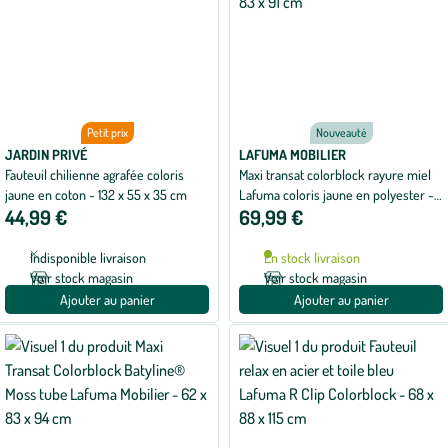
Petit prix
Nouveauté
JARDIN PRIVÉ
LAFUMA MOBILIER
Fauteuil chilienne agrafée coloris
Maxi transat colorblock rayure miel
jaune en coton - 132 x 55 x 35 cm
Lafuma coloris jaune en polyester -
44,99 €
69,99 €
62 x 83 x 91 cm
Indisponible livraison
En stock livraison
Voir stock magasin
Voir stock magasin
Ajouter au panier
Ajouter au panier