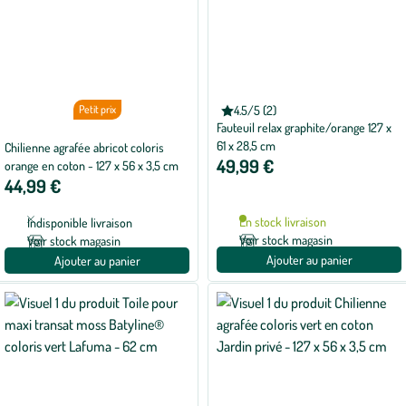
Petit prix
4.5/5 (2)
Note
Fauteuil relax graphite/orange 127 x
moyenne
de
61 x 28,5 cm
Chilienne agrafée abricot coloris
4.5
49,99 €
orange en coton - 127 x 56 x 3,5 cm
sur
5
44,99 €
avec
2
avis
En stock livraison
Indisponible livraison
Voir stock magasin
Voir stock magasin
Ajouter au panier
Ajouter au panier