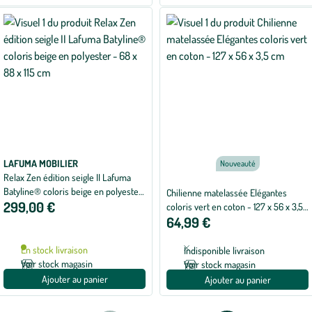
LAFUMA MOBILIER
Nouveauté
Relax Zen édition seigle II Lafuma
Batyline® coloris beige en polyester
Chilienne matelassée Elégantes
299,00 €
- 68 x 88 x 115 cm
coloris vert en coton - 127 x 56 x 3,5
64,99 €
cm
En stock livraison
Indisponible livraison
Voir stock magasin
Voir stock magasin
Ajouter au panier
Ajouter au panier