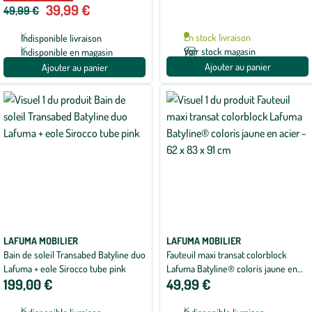
39,99 €
49,99 €
En stock livraison
Indisponible livraison
Voir stock magasin
Indisponible en magasin
Ajouter au panier
Ajouter au panier
LAFUMA MOBILIER
LAFUMA MOBILIER
Bain de soleil Transabed Batyline duo
Fauteuil maxi transat colorblock
Lafuma + eole Sirocco tube pink
Lafuma Batyline® coloris jaune en
199,00 €
49,99 €
acier - 62 x 83 x 91 cm