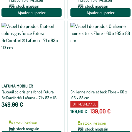
Indisponible livraison
Indisponible livraison
Voir stock magasin
Voir stock magasin
Ajouter au panier
Ajouter au panier
LAFUMA MOBILIER
Fauteuil coloris gris foncé Futura
Chilienne noire et teck Flore - 60 x
BeComfort® Lafuma - 71 x 83 x 113
105 x 88 cm
349,00 €
cm
OFFRE SPÉCIALE
139,00 €
169,00 €
En stock livraison
En stock livraison
Voir stock magasin
Voir stock magasin