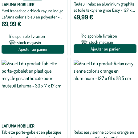
Fauteuil relax en aluminium graphite
moyenne
LAFUMA MOBILIER
de
et toile textylène grise Easy - 127 x 61
Maxi transat colorblock rayure indigo
3
49,99 €
x 28,5 cm
Lafuma coloris bleu en polyester -
sur
5
69,99 €
62 x83 x 91 cm
avec
1
avis
Indisponible livraison
Indisponible livraison
Voir stock magasin
Voir stock magasin
Ajouter au panier
Ajouter au panier
LAFUMA MOBILIER
Tablette porte-gobelet en plastique
Relax easy sienne coloris orange en