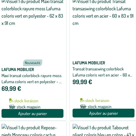
LAFUMA MOBILIER
Nouveauté
Transat transaswing colorblock
LAFUMA MOBILIER
Lafuma coloris vert en acier - 60 x
Maxi transat colorblock rayure moss
99,99 €
83 x 91 cm
Lafuma coloris vert en polyester - 62
69,99 €
x 83 x 91 cm
En stock livraison
En stock livraison
Voir stock magasin
Voir stock magasin
Ajouter au panier
Ajouter au panier