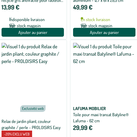
recyclé gris anthracite pour fauteuil
aluminium - 127 x 61 x 28,5 cm
13,99 €
49,99 €
Lafuma - 30 x 7 x 17 cm
Indisponible livraison
En stock livraison
Voir stock magasin
Voir stock magasin
Ajouter au panier
Ajouter au panier
LAFUMA MOBILIER
Exclusivité web
Toile pour maxi transat Batyline®
Lafuma - 62 cm
Relax de jardin pliant, couleur
29,99 €
graphite / perle - PROLOISIRS Easy
-20% EXCLU WEB