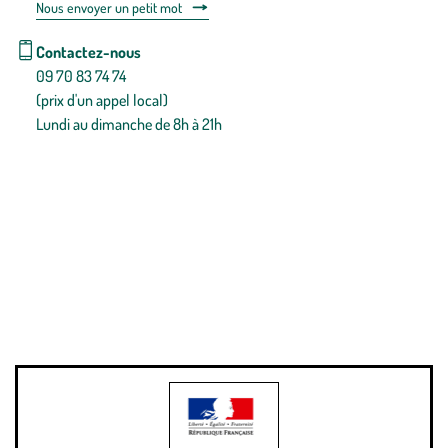
Nous envoyer un petit mot
Contactez-nous
09 70 83 74 74
(prix d'un appel local)
Lundi au dimanche de 8h à 21h
Conditions générales de vente
Conditions générales d'utilisation
Mentions légales
Politique de confidentialité & cookies
Pièces détachées
Plan du site
Gestion des cookies
Pour votre santé, évitez de manger entre les repas,
www.mangerbouger.fr
.
L’abus d’alcool est dangereux pour la santé, à consommer avec
modération.