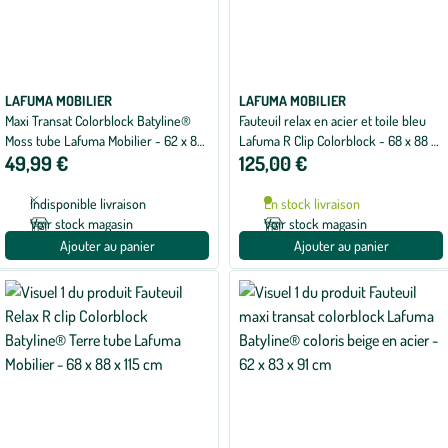
LAFUMA MOBILIER
LAFUMA MOBILIER
Maxi Transat Colorblock Batyline®
Fauteuil relax en acier et toile bleu
Moss tube Lafuma Mobilier - 62 x 83
Lafuma R Clip Colorblock - 68 x 88 x
49,99 €
125,00 €
x 94 cm
115 cm
Indisponible livraison
En stock livraison
Voir stock magasin
Voir stock magasin
Ajouter au panier
Ajouter au panier