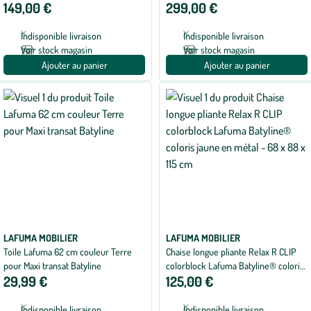
149,00 €
299,00 €
94 cm
Indisponible livraison
Indisponible livraison
Voir stock magasin
Voir stock magasin
Ajouter au panier
Ajouter au panier
LAFUMA MOBILIER
LAFUMA MOBILIER
Toile Lafuma 62 cm couleur Terre
Chaise longue pliante Relax R CLIP
pour Maxi transat Batyline
colorblock Lafuma Batyline® coloris
29,99 €
125,00 €
jaune en métal - 68 x 88 x 115 cm
Indisponible livraison
Indisponible livraison