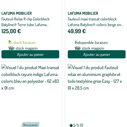
LAFUMA MOBILIER
LAFUMA MOBILIER
Fauteuil Relax R clip Colorblock
Fauteuil maxi transat colorblock
Batyline® Terre tube Lafuma
Lafuma Batyline® coloris beige en
125,00 €
49,99 €
Mobilier - 68 x 88 x 115 cm
acier - 62 x 83 x 91 cm
En stock livraison
Indisponible livraison
Voir stock magasin
Voir stock magasin
Ajouter au panier
Ajouter au panier
Nouveauté
3/5 (1)
Note