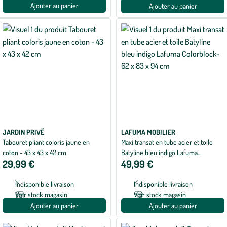
Ajouter au panier
Ajouter au panier
JARDIN PRIVÉ
LAFUMA MOBILIER
Tabouret pliant coloris jaune en
Maxi transat en tube acier et toile
coton - 43 x 43 x 42 cm
Batyline bleu indigo Lafuma
29,99 €
49,99 €
Colorblock- 62 x 83 x 94 cm
Indisponible livraison
Indisponible livraison
Voir stock magasin
Voir stock magasin
Ajouter au panier
Ajouter au panier