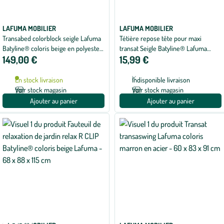
LAFUMA MOBILIER
LAFUMA MOBILIER
Transabed colorblock seigle Lafuma
Tétière repose tête pour maxi
Batyline® coloris beige en polyester
transat Seigle Batyline® Lafuma
149,00 €
15,99 €
- 66,5 x 93 x 88 cm
coloris beige - 46 x 5 x 20 cm
En stock livraison
Indisponible livraison
Voir stock magasin
Voir stock magasin
Ajouter au panier
Ajouter au panier