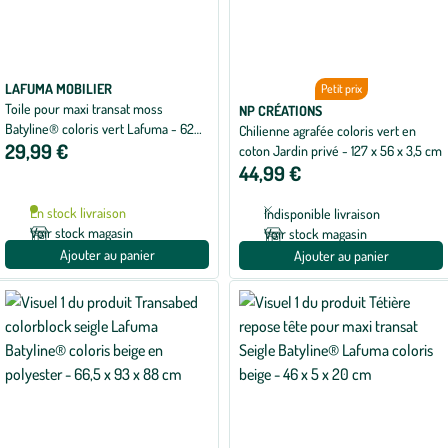
LAFUMA MOBILIER
Petit prix
Toile pour maxi transat moss
NP CRÉATIONS
Batyline® coloris vert Lafuma - 62
Chilienne agrafée coloris vert en
29,99 €
cm
coton Jardin privé - 127 x 56 x 3,5 cm
44,99 €
En stock livraison
Indisponible livraison
Voir stock magasin
Voir stock magasin
Ajouter au panier
Ajouter au panier