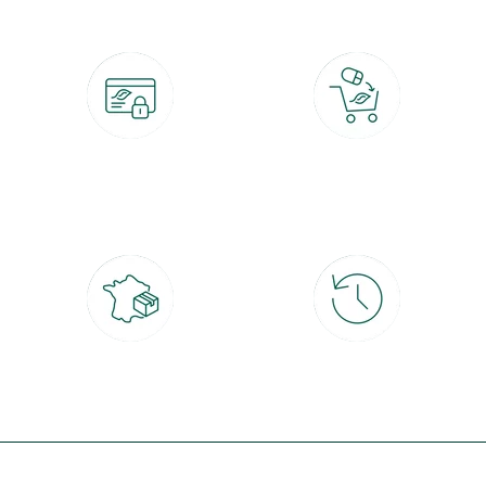
Paiement 100% sécurisé
Click & Collect
CB, PayPal, carte cadeau, Alma 3x ou
retrait gratuit en magasin sous 2h
4x
Livraison partout en France
30 jours pour changer d'avis
à domicile ou point relais
et retour gratuit en magasin