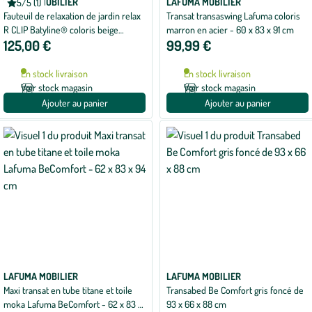
LAFUMA MOBILIER
LAFUMA MOBILIER
5/5 (1)
Note
Fauteuil de relaxation de jardin relax
Transat transaswing Lafuma coloris
moyenne
de
R CLIP Batyline® coloris beige
marron en acier - 60 x 83 x 91 cm
5
125,00 €
99,99 €
Lafuma - 68 x 88 x 115 cm
sur
5
avec
En stock livraison
En stock livraison
1
avis
Voir stock magasin
Voir stock magasin
Ajouter au panier
Ajouter au panier
LAFUMA MOBILIER
LAFUMA MOBILIER
Maxi transat en tube titane et toile
Transabed Be Comfort gris foncé de
moka Lafuma BeComfort - 62 x 83 x
93 x 66 x 88 cm