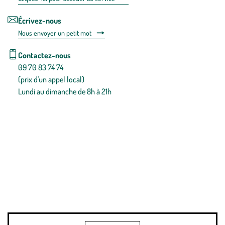
Écrivez-nous
Nous envoyer un petit mot
Contactez-nous
09 70 83 74 74
(prix d'un appel local)
Lundi au dimanche de 8h à 21h
Conditions générales de vente
Conditions générales d'utilisation
Mentions légales
Politique de confidentialité & cookies
Pièces détachées
Plan du site
Gestion des cookies
Pour votre santé, évitez de manger entre les repas,
www.mangerbouger.fr
.
L’abus d’alcool est dangereux pour la santé, à consommer avec
modération.