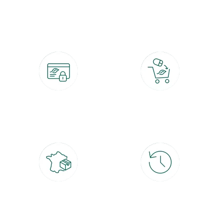
botanic®, les jardineries expertes du végétal depuis 1995.
Paiement 100% sécurisé
Click & Collect
CB, PayPal, carte cadeau, Alma 3x ou
retrait gratuit en magasin sous 2h
4x
Livraison partout en France
30 jours pour changer d'avis
à domicile ou point relais
et retour gratuit en magasin