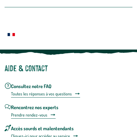
la
newslette
En
Le saviez-vous ?
savoir
plus
Notre site botanic® a été pensé, créé et développé en FRANCE
Aide & contact
Consultez notre FAQ
Toutes les répons
es à vos questions
Rencontrez nos experts
Prendre rendez-vous
Accès sourds et malentendants
Cliquez-ici pour accéder au service