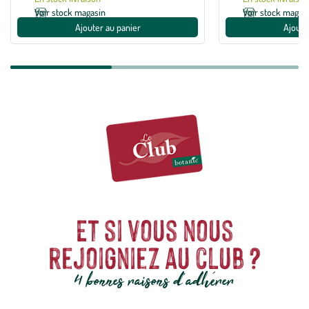
Voir stock magasin
Voir stock magas
Ajouter au panier
Ajoute
Et si vous nous
rejoigniez au club ?
4 bonnes raisons d'adhérer