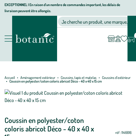
Aller
Aller
Aller
EXCEPTIONNEL I En raison d'un nombre de commandes important, les délais de
livraison peuvent être allongés.
à
au
au
Jardinerie écologique, animalerie, décoration, alimentation bio bot
la
contenu
pied
Ma
Nos magasins
Mon
Je cherche un produit, une marque, un co
liste
compte
navigation
principal
de
d’envies
page
Nos produits
Accueil
Aménagement extérieur
Coussins, tapis et matelas
Coussins d’extérieur
Coussin en polyester/coton coloris abricot Déco - 40 x 40 x 15 cm
Mettre
Coussin en polyester/coton
Mettre
à
à
coloris abricot Déco - 40 x 40 x
jour
jour
réf : 1146616