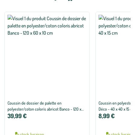
Coussin de dossier de palette en
Coussin en polyester/
polyester/coton coloris abricot Banco - 120 x
Déco - 40 x 40 x 15 c
39,99 €
8,99 €
60 x 10 cm
En stock livraison
En stock livraiso