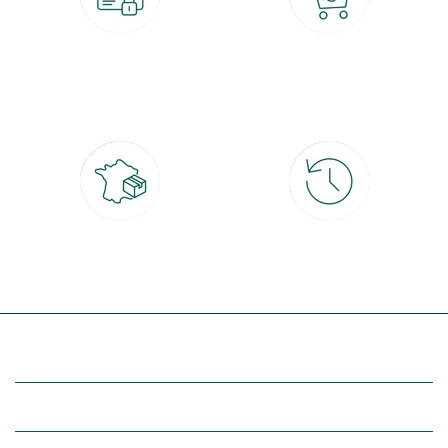
Paiement 100% sécurisé
Click & Collect
CB, PayPal, carte cadeau, Alma 3x ou
retrait gratuit en magasin sous 2h
4x
Livraison partout en France
30 jours pour changer d'avis
à domicile ou point relais
et retour gratuit en magasin
(Re)découvrez botanic®