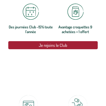
Des journées Club -15% toute
Avantage croquettes 9
l'année
achetées = 1 offert
Je rejoins le Club
botanic®, les jardineries expertes du végétal depuis 1995.