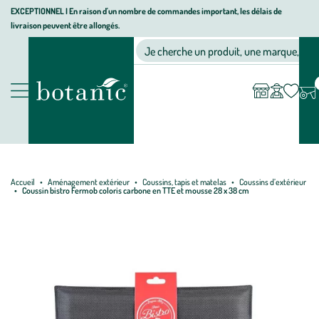
Aller
Aller
Aller
EXCEPTIONNEL I En raison d'un nombre de commandes important, les délais de
livraison peuvent être allongés.
à
au
au
Jardinerie écologique, animalerie, décoration, alimentation bio bot
la
contenu
pied
Ma
Nos magasins
Mon
Je cherche un produit, une marque, un co
liste
compte
navigation
principal
de
d’envies
page
Nos produits
Accueil
Aménagement extérieur
Coussins, tapis et matelas
Coussins d’extérieur
Coussin bistro Fermob coloris carbone en TTE et mousse 28 x 38 cm