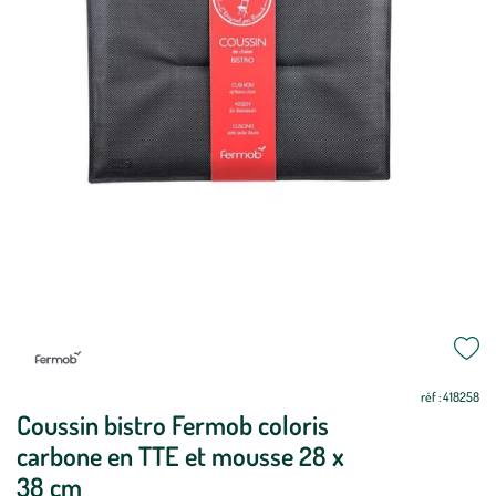
Mettre
Mettre
à
à
jour
jour
réf : 418258
Coussin bistro Fermob coloris
carbone en TTE et mousse 28 x
38 cm