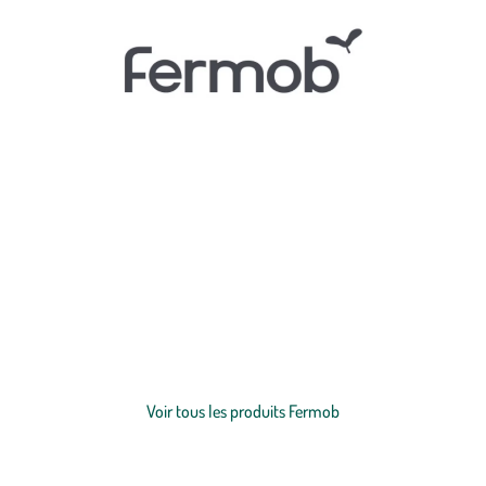
Créez un extérieur haut en couleurs qui vous ressemble avec la
marque française Fermob ! botanic® a sélectionné les gammes
Fermob pour ajouter du pep’s à votre
décoration extérieure
: du
mobilier de jardin
design, coloré, aux lignes travaillées et de qualité
fabriqué en France, c’est le pari réussi de la marque que l’on ne
présente plus.
Voir plus
Voir tous les produits Fermob