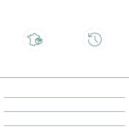
Paiement 100% sécurisé
Click & Collect
CB, PayPal, carte cadeau, Alma 3x ou
retrait gratuit en magasin sous 2h
4x
Livraison partout en France
30 jours pour changer d'avis
à domicile ou point relais
et retour gratuit en magasin
(Re)découvrez botanic®
Entre vous et nous