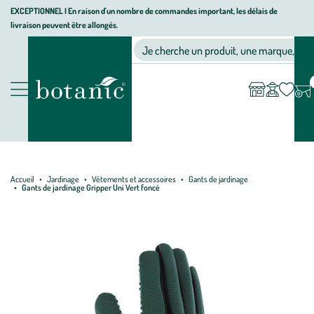
Aller
Aller
Aller
EXCEPTIONNEL I En raison d'un nombre de commandes important, les délais de
livraison peuvent être allongés.
à
au
au
Jardinerie écologique, animalerie, décoration, alimentation bio bot
la
contenu
pied
Ma
Nos magasins
Mon
Je cherche un produit, une marque, un co
liste
compte
navigation
principal
de
d’envies
page
Nos produits
Accueil
Jardinage
Vêtements et accessoires
Gants de jardinage
Gants de jardinage Gripper Uni Vert foncé