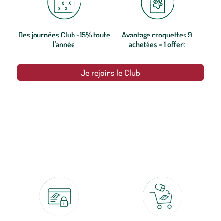
Des journées Club -15% toute
Avantage croquettes 9
l'année
achetées = 1 offert
Je rejoins le Club
botanic®, les jardineries expertes du végétal depuis 1995.