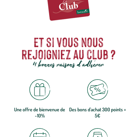
Et si vous nous
rejoigniez au club ?
4 bonnes raisons d'adhérer
Une offre de bienvenue de
Des bons d'achat 300 points =
-10%
5€