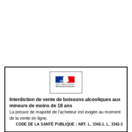
Conditions générales de vente
Conditions générales d'utilisation
Mentions légales
Politique de confidentialité & cookies
Pièces détachées
Plan du site
Gestion des cookies
Pour votre santé, évitez de manger entre les repas,
www.mangerbouger.fr
.
L’abus d’alcool est dangereux pour la santé, à consommer avec
modération.
Interdiction de vente de boissons alcooliques aux
mineurs de moins de 18 ans
La preuve de majorité de l'acheteur est exigée au moment
de la vente en ligne.
CODE DE LA SANTÉ PUBLIQUE : ART. L. 3342-1. L. 3342-3