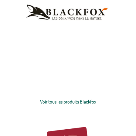
Être habillé de la tête aux pieds avec Blackfox ! Cette entreprise
spécialisée dans les vêtements d’extérieur vous propose une
sélection de
bottes
, de
sabots
, de
gants
et d’accessoires pour profiter
pleinement de la nature. Leurs différentes couleurs et tailles
s’accordent parfaitement avec vos tenues de jardinage ou vos
Voir plus
vêtements de tous les jours. Fabriqués en France avec du caoutchouc
naturel, leurs chaussures et leurs accessoires vous apporteront un
Voir tous les produits Blackfox
confort optimal. Parfait pour les petits, mais également pour les plus
grands, leurs produits vous feront partager un moment de détente
en famille.