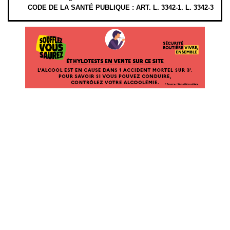
CODE DE LA SANTÉ PUBLIQUE : ART. L. 3342-1. L. 3342-3
ÉTHYLOTESTS
EN
VENTE
SUR
CE
SITE.
L’ALCOOL
EST
EN
CAUSE
DANS
1
ACCIDENT
MORTEL
SUR
3*.
POUR