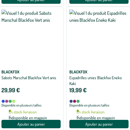
BLACKFOX
BLACKFOX
Sabots Marschal Blackfox Vert anis
Espadrilles unies Blackfox Eneko
Kaki
29,99 €
19,99 €
Disponible
Disponible
Bleu
Framboise
Kaki
Vert
Bleu
Bordeaux
Kaki
Disponible en plusieurs tailles
Disponible en plusieurs tailles
en
en
anis
jean
4
3
En stock livraison
En stock livraison
coloris
coloris
Indisponible en magasin
Indisponible en magasin
Ajouter au panier
Ajouter au panier