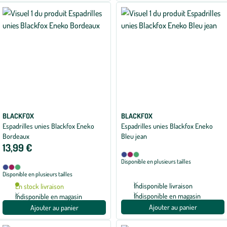
BLACKFOX
BLACKFOX
Espadrilles unies Blackfox Eneko
Espadrilles unies Blackfox Eneko
Bordeaux
Bleu jean
13,99 €
Disponible
Bleu
Bordeaux
Kaki
Disponible en plusieurs tailles
en
jean
Disponible
Bleu
Bordeaux
Kaki
3
Disponible en plusieurs tailles
en
jean
coloris
3
Indisponible livraison
En stock livraison
coloris
Indisponible en magasin
Indisponible en magasin
Ajouter au panier
Ajouter au panier