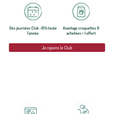
Des journées Club -15% toute
Avantage croquettes 9
l'année
achetées = 1 offert
Je rejoins le Club
botanic®, les jardineries expertes du végétal depuis 1995.