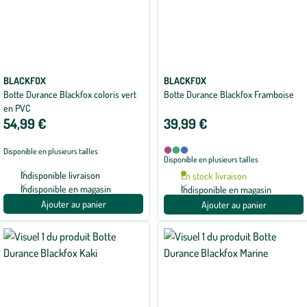
BLACKFOX
BLACKFOX
Botte Durance Blackfox coloris vert
Botte Durance Blackfox Framboise
en PVC
54,99 €
39,99 €
Disponible
Disponible en plusieurs tailles
Framboise
Kaki
Marine
Disponible en plusieurs tailles
en
3
Indisponible livraison
En stock livraison
coloris
Indisponible en magasin
Indisponible en magasin
Ajouter au panier
Ajouter au panier