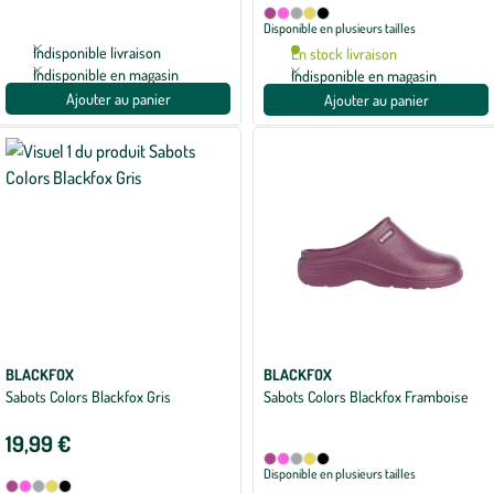
Disponible
Framboise
Fuchsia
Gris
Moutarde
Noir
Disponible en plusieurs tailles
en
5
Indisponible livraison
En stock livraison
coloris
Indisponible en magasin
Indisponible en magasin
Ajouter au panier
Ajouter au panier
BLACKFOX
BLACKFOX
Sabots Colors Blackfox Gris
Sabots Colors Blackfox Framboise
19,99 €
Disponible
Framboise
Fuchsia
Gris
Moutarde
Noir
Disponible en plusieurs tailles
en
Disponible
Framboise
Fuchsia
Gris
Moutarde
Noir