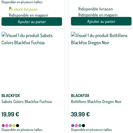
5
Disponible en plusieurs tailles
en
coloris
5
Indisponible livraison
En stock livraison
coloris
Indisponible en magasin
Indisponible en magasin
Ajouter au panier
Ajouter au panier
BLACKFOX
BLACKFOX
Sabots Colors Blackfox Fuchsia
Bottillons Blackfox Oregon Noir
19,99 €
39,99 €
Disponible
Disponible
Framboise
Fuchsia
Gris
Moutarde
Noir
Aubergine
Fuchsia
Kaki
Noir
Disponible en plusieurs tailles
Disponible en plusieurs tailles
en
en