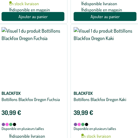
5
4
En stock livraison
Indisponible livraison
coloris
coloris
Indisponible en magasin
Indisponible en magasin
Ajouter au panier
Ajouter au panier
BLACKFOX
BLACKFOX
Bottillons Blackfox Oregon Fuchsia
Bottillons Blackfox Oregon Kaki
30,99 €
39,99 €
Disponible
Disponible
Aubergine
Fuchsia
Kaki
Noir
Aubergine
Fuchsia
Kaki
Noir
Disponible en plusieurs tailles
Disponible en plusieurs tailles
en
en
4
4
Indisponible livraison
En stock livraison