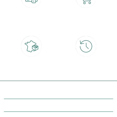
Paiement 100% sécurisé
Click & Collect
CB, PayPal, carte cadeau, Alma 3x ou
retrait gratuit en magasin sous 2h
4x
Livraison partout en France
30 jours pour changer d'avis
à domicile ou point relais
et retour gratuit en magasin
(Re)découvrez botanic®