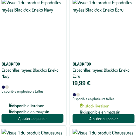
BLACKFOX
BLACKFOX
Espadrilles rayées Blackfox Eneko
Espadrilles rayées Blackfox Eneko
Navy
Écru
19,99 €
Disponible
Navy
Écru
Disponible en plusieurs tailles
en
Disponible
Navy
Écru
2
Disponible en plusieurs tailles
en
coloris
2
Indisponible livraison
En stock livraison
coloris
Indisponible en magasin
Indisponible en magasin
Ajouter au panier
Ajouter au panier