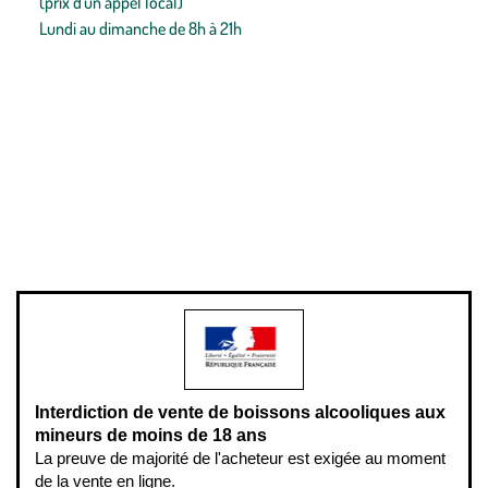
(prix d'un appel local)
Lundi au dimanche de 8h à 21h
Conditions générales de vente
Conditions générales d'utilisation
Mentions légales
Politique de confidentialité & cookies
Pièces détachées
Plan du site
Gestion des cookies
Pour votre santé, évitez de manger entre les repas,
www.mangerbouger.fr
.
L’abus d’alcool est dangereux pour la santé, à consommer avec
modération.
Interdiction de vente de boissons alcooliques aux
mineurs de moins de 18 ans
La preuve de majorité de l'acheteur est exigée au moment
de la vente en ligne.