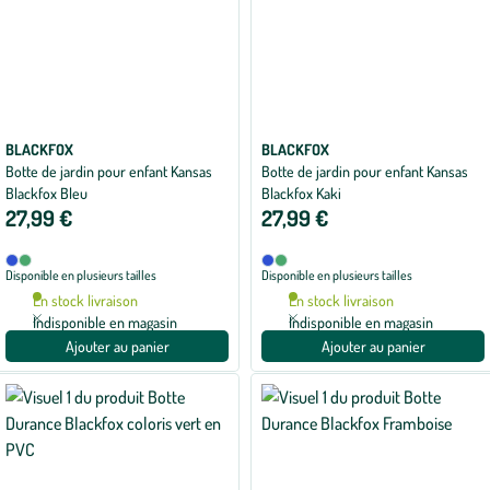
BLACKFOX
BLACKFOX
Botte de jardin pour enfant Kansas
Botte de jardin pour enfant Kansas
Blackfox Bleu
Blackfox Kaki
27,99 €
27,99 €
Disponible
Disponible
Bleu
Kaki
Bleu
Kaki
Disponible en plusieurs tailles
Disponible en plusieurs tailles
en
en
2
2
En stock livraison
En stock livraison
coloris
coloris
Indisponible en magasin
Indisponible en magasin
Ajouter au panier
Ajouter au panier