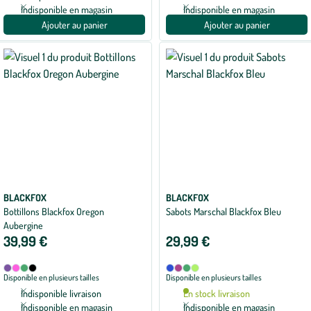
coloris
coloris
Indisponible en magasin
Indisponible en magasin
Ajouter au panier
Ajouter au panier
BLACKFOX
BLACKFOX
Bottillons Blackfox Oregon
Sabots Marschal Blackfox Bleu
Aubergine
39,99 €
29,99 €
Disponible
Disponible
Aubergine
Fuchsia
Kaki
Noir
Bleu
Framboise
Kaki
Vert
Disponible en plusieurs tailles
Disponible en plusieurs tailles
en
en
anis
4
4
Indisponible livraison
En stock livraison
coloris
coloris
Indisponible en magasin
Indisponible en magasin