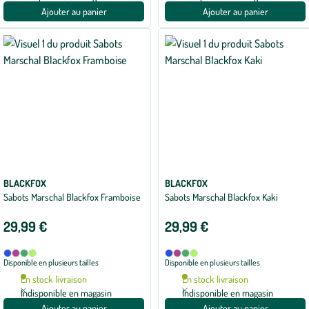
Ajouter au panier
Ajouter au panier
BLACKFOX
BLACKFOX
Sabots Marschal Blackfox Framboise
Sabots Marschal Blackfox Kaki
29,99 €
29,99 €
Disponible
Disponible
Bleu
Framboise
Kaki
Vert
Bleu
Framboise
Kaki
Vert
Disponible en plusieurs tailles
Disponible en plusieurs tailles
en
en
anis
anis
4
4
En stock livraison
En stock livraison
coloris
coloris
Indisponible en magasin
Indisponible en magasin
Ajouter au panier
Ajouter au panier