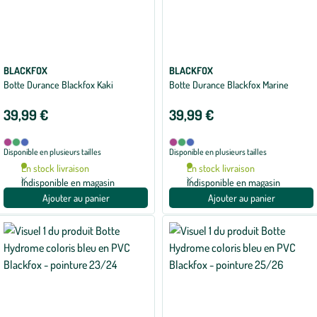
BLACKFOX
BLACKFOX
Botte Durance Blackfox Kaki
Botte Durance Blackfox Marine
39,99 €
39,99 €
Disponible
Disponible
Framboise
Kaki
Marine
Framboise
Kaki
Marine
Disponible en plusieurs tailles
Disponible en plusieurs tailles
en
en
3
3
En stock livraison
En stock livraison
coloris
coloris
Indisponible en magasin
Indisponible en magasin
Ajouter au panier
Ajouter au panier