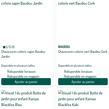
BAUDOU
BAUDOU
5/5 (1)
Note
Chaussures coloris sapin Baudou
Chaussures coloris vert Baudou Cork
moyenne
de
Jardin
5
sur
5
Disponible en plusieurs tailles
Disponible en plusieurs tailles
avec
Indisponible livraison
Indisponible livraison
1
avis
Indisponible en magasin
Indisponible en magasin
Ajouter au panier
Ajouter au panier