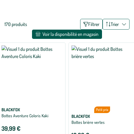
jardin ornemental, comme vous le souhaitez, tout en gardant les
Voir plus
pieds au sec.
Liste
170 produits
Filtrer
Trier
des
Voir la disponibilité en magasin
filtres
appliqués
BLACKFOX
Petit prix
Bottes Aventure Coloris Kaki
BLACKFOX
Bottes brière vertes
39,99 €