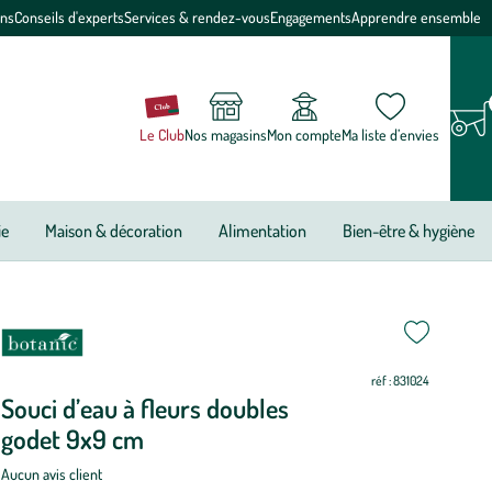
ons
Conseils d'experts
Services & rendez-vous
Engagements
Apprendre ensemble
Le Club
Nos magasins
Mon compte
Ma liste d’envies
ie
Maison & décoration
Alimentation
Bien-être & hygiène
réf : 831024
Souci d’eau à fleurs doubles
godet 9x9 cm
Aucun avis client