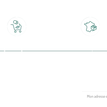
Click & Collect
Livraison partout en Fran
rait gratuit en magasin sous 2h
à domicile ou point relais
(Re)connectez-v
profitez de nos 
Plantes & fleurs
Potager & verger
Jardinage
Aménagement extérieur