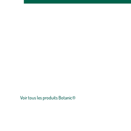
Zoom sur la marque
botanic®, expert du végétal, propose une large gamme de produit
plants
potagers, plantes fleuries et
arbustes
,
outillages
et
accesso
et le prix juste.
Voir tous les produits Botanic®