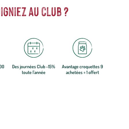
igniez au club ?
300
Des journées Club -15%
Avantage croquettes 9
toute l'année
achetées = 1 offert