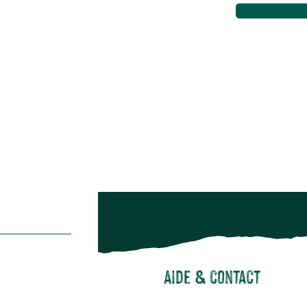
Maison & décoration
Animalerie
Alimentation
Bien-être & hygiène
Restons c
Noël
Suivez-nou
Suiv
Aide & contact