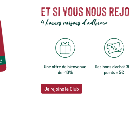
Et si vous nous rejo
4 bonnes raisons d'adhérer
Une offre de bienvenue
Des bons d'achat 
de -10%
points = 5€
Je rejoins le Club
botanic®, les jardineries expertes du végétal depuis 1995.