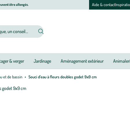
Aide & contact
Inspirati
uvent être allongés.
ager & verger
Jardinage
Aménagement extérieur
Animaler
au et de bassin
Souci d’eau à fleurs doubles godet 9x9 cm
Afficher
le
zoom
pour
l’image
1
sur
1