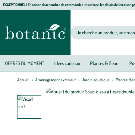
Aller
Aller
Aller
EXCEPTIONNEL I En raison d'un nombre de commandes important, les délais de livraison pe
à
au
au
Jardinerie écologique, animalerie, décoration, alimentation bio botanic®
la
contenu
pied
navigation
principal
de
Votre recherche
page
OFFRES DU MOMENT
Idées cadeaux
Plantes & fleurs
Pot
Accueil
Aménagement extérieur
Jardin aquatique
Plantes d’e