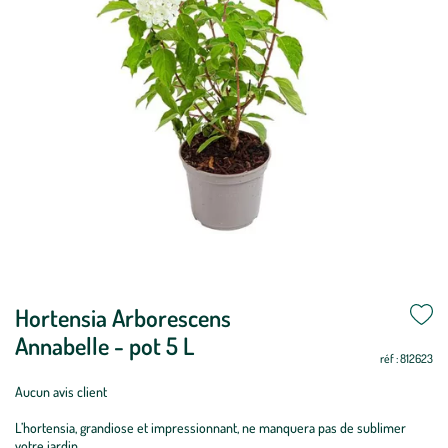
Mettre
Hortensia Arborescens
Mettre
Période
Oui
Oui
Oui
Oui
Oui
Oui
Oui
Oui
Oui
Oui
Oui
Oui
à
à
de
Annabelle - pot 5 L
jour
jour
réf : 812623
plantation
:
Aucun avis client
Hortensia
L’hortensia, grandiose et impressionnant, ne manquera pas de sublimer
Arborescens
votre jardin.