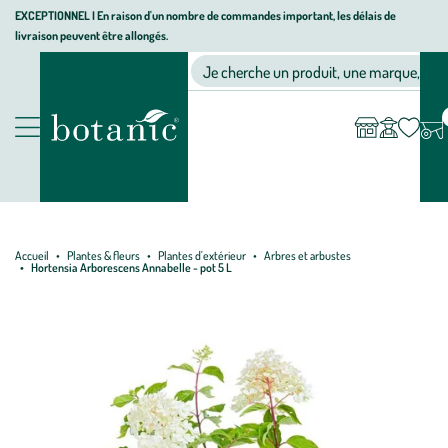
Aller
Aller
Aller
EXCEPTIONNEL I En raison d'un nombre de commandes important, les délais de
livraison peuvent être allongés.
à
au
au
Jardinerie écologique, animalerie, décoration, alimentation bio bot
la
contenu
pied
Ma
Nos magasins
Mon
Je cherche un produit, une marque, un co
liste
compte
navigation
principal
de
d’envies
page
Nos produits
Accueil
Plantes & fleurs
Plantes d'extérieur
Arbres et arbustes
Hortensia Arborescens Annabelle - pot 5 L