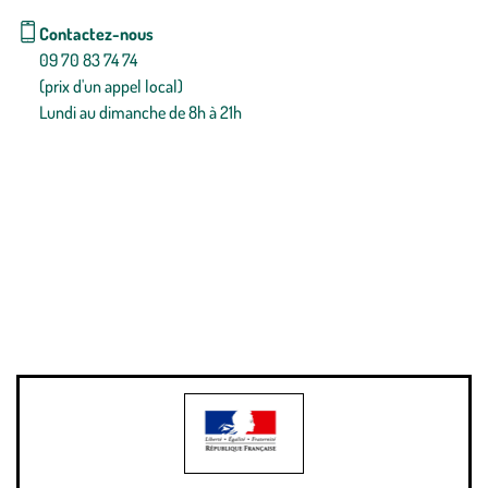
Contactez-nous
09 70 83 74 74
(prix d'un appel local)
Lundi au dimanche de 8h à 21h
Conditions générales de vente
Conditions générales d'utilisation
Mentions légales
Politique de confidentialité & cookies
Pièces détachées
Plan du site
Gestion des cookies
Pour votre santé, évitez de manger entre les repas,
www.mangerbouger.fr
.
L’abus d’alcool est dangereux pour la santé, à consommer avec
modération.