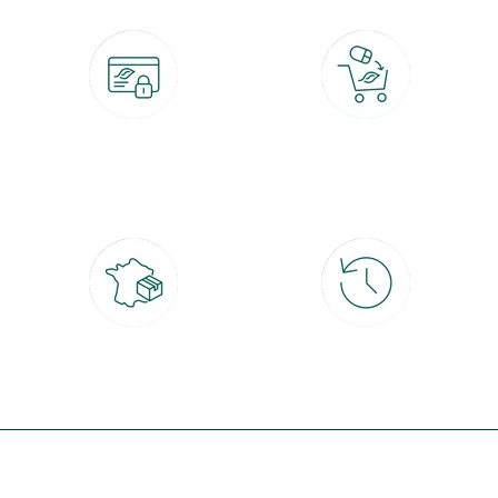
Paiement 100% sécurisé
Click & Collect
CB, PayPal, carte cadeau, Alma 3x ou
retrait gratuit en magasin sous 2h
4x
Livraison partout en France
30 jours pour changer d'avis
à domicile ou point relais
et retour gratuit en magasin