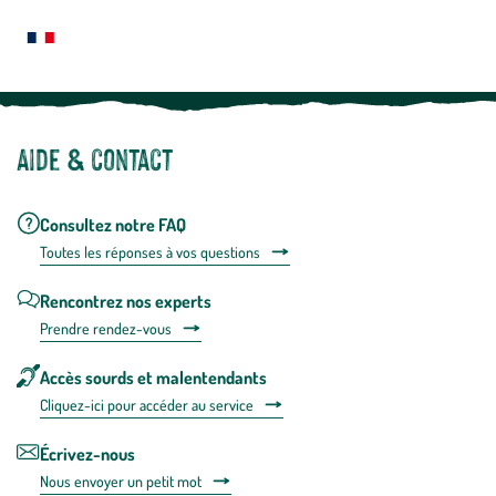
plus
Notre site botanic® a été pensé, créé et développé en FRANCE
Aide & contact
Consultez notre FAQ
Toutes les répons
es à vos questions
Rencontrez nos experts
Prendre rendez-vous
Accès sourds et malentendants
Cliquez-ici pour accéder au service
Écrivez-nous
Nous envoyer un petit mot