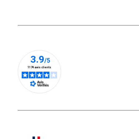
Accessibilité : non conforme
Nos clients prennent la parole
En savoir plus
Le saviez-vous ?
Notre site botanic® a été pensé, créé et développé