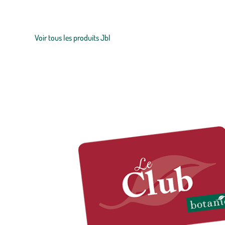
Spécialisée dans les produits pour
aquariums
, terrariums et
bassi
durable, cette entreprise veille à ce que toute leur gamme de pr
Voir tous les produits Jbl