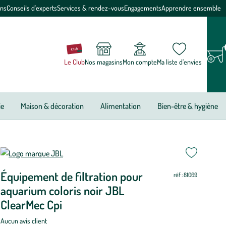
ons
Conseils d'experts
Services & rendez-vous
Engagements
Apprendre ensemble
Le Club
Nos magasins
Mon compte
Ma liste d’envies
ie
Maison & décoration
Alimentation
Bien-être & hygiène
Équipement de filtration pour
réf : 81069
aquarium coloris noir JBL
ClearMec Cpi
Aucun avis client