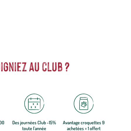
oposer des produits de qualité. Soucieuse du développement
ents complets et nutritifs pour prendre soin de vos
poissons
.
igniez au club ?
300
Des journées Club -15%
Avantage croquettes 9
toute l'année
achetées = 1 offert