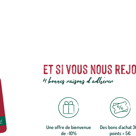
ns de jardin
, JBL possède son propre centre de recherche afin de vous pr
oduits protège l’environnement. botanic® a sélectionné pour vous des alim
Et si vous nous rejo
4 bonnes raisons d'adhérer
Une offre de bienvenue
Des bons d'achat 
de -10%
points = 5€