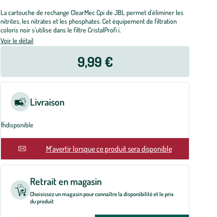
La cartouche de rechange ClearMec Cpi de JBL permet d'éliminer les
nitrites, les nitrates et les phosphates. Cet équipement de filtration
coloris noir s'utilise dans le filtre CristalProfi i.
Voir le détail
9,99 €
Livraison
Indisponible
En rupture
M'avertir lorsque ce produit sera disponible
Retrait en magasin
Choisissez un magasin pour connaître la disponibilité et le prix
du produit