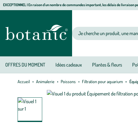
Aller
Aller
Aller
EXCEPTIONNEL I En raison d'un nombre de commandes important, les délais de livraison pe
à
au
au
Jardinerie écologique, animalerie, décoration, alimentation bio botanic®
la
contenu
pied
navigation
principal
de
Votre recherche
page
OFFRES DU MOMENT
Idées cadeaux
Plantes & fleurs
Pot
Accueil
Animalerie
Poissons
Filtration pour aquarium
Équip