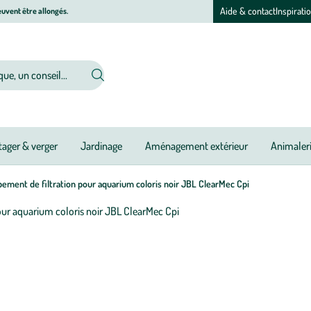
Aide & contact
Inspirati
uvent être allongés.
ager & verger
Jardinage
Aménagement extérieur
Animaler
ement de filtration pour aquarium coloris noir JBL ClearMec Cpi
Afficher
le
zoom
pour
l’image
1
sur
1