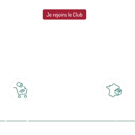
Je rejoins le Club
botanic®, les jardineries expertes du végétal depuis 1995.
Click & Collect
Livraison partout en Fran
rait gratuit en magasin sous 2h
à domicile ou point relais