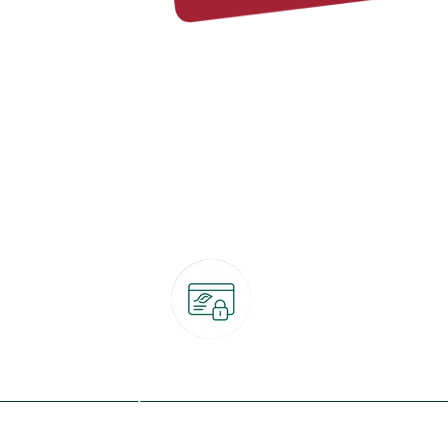
Paiement 100% sécurisé
CB, PayPal, carte cadeau, Alma 3x ou 4x
ret