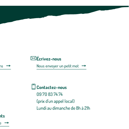
à
tout
moment
vous
désabonner
en
utilisant
le
lien
de
désabonnem
intégré
Écrivez-nous
dans
ns
Nous envoyer un petit mot
la
newsletter.
En
savoir
Contactez-nous
plus
09 70 83 74 74
(prix d'un appel local)
Lundi au dimanche de 8h à 21h
nts
e