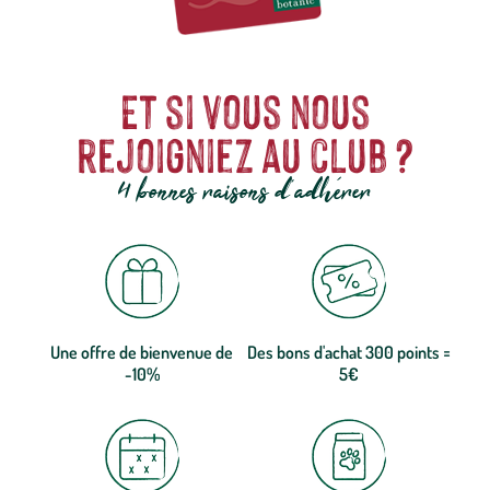
Et si vous nous
rejoigniez au club ?
4 bonnes raisons d'adhérer
Une offre de bienvenue de
Des bons d'achat 300 points =
-10%
5€