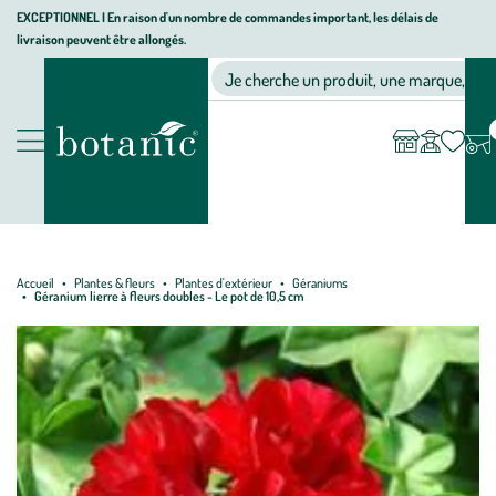
Aller
Aller
Aller
EXCEPTIONNEL I En raison d'un nombre de commandes important, les délais de
livraison peuvent être allongés.
à
au
au
Jardinerie écologique, animalerie, décoration, alimentation bio bot
la
contenu
pied
Ma
Nos magasins
Mon
Je cherche un produit, une marque, un co
liste
compte
navigation
principal
de
d’envies
page
Nos produits
Accueil
Plantes & fleurs
Plantes d'extérieur
Géraniums
Géranium lierre à fleurs doubles - Le pot de 10,5 cm