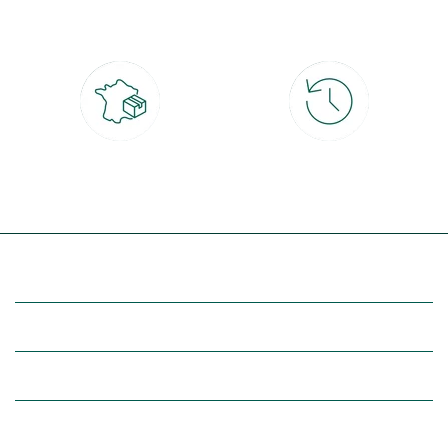
CB, PayPal, carte cadeau, Alma 3x ou
retrait gratuit en magasin sous 2h
4x
Livraison partout en France
30 jours pour changer d'avis
à domicile ou point relais
et retour gratuit en magasin
(Re)découvrez botanic®
Entre vous et nous
Nos univers botanic®