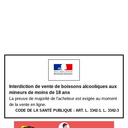
Conditions générales de vente
Conditions générales d'utilisation
Mentions légales
Politique de confidentialité & cookies
Pièces détachées
Plan du site
Gestion des cookies
Pour votre santé, évitez de manger entre les repas,
www.mangerbouger.fr
.
L’abus d’alcool est dangereux pour la santé, à consommer avec
modération.
Interdiction de vente de boissons alcooliques aux
mineurs de moins de 18 ans
La preuve de majorité de l'acheteur est exigée au moment
de la vente en ligne.
CODE DE LA SANTÉ PUBLIQUE : ART. L. 3342-1. L. 3342-3
ÉTHYLOTESTS EN VENTE SUR CE SITE. L’ALCOOL EST EN CAUSE