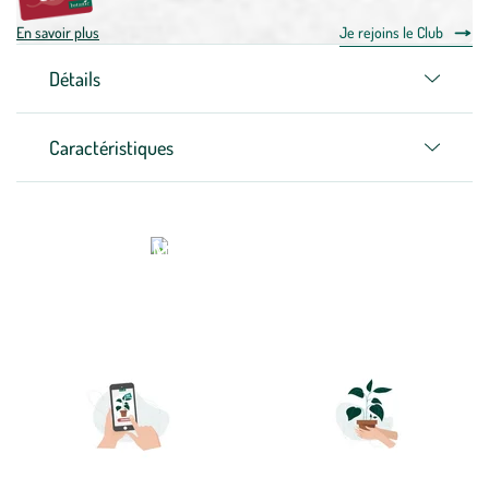
En savoir plus
Je rejoins le Club
Détails
Caractéristiques
Commander un végétal sur
botanic c'est...
Aller
Aller
à
à
la
la