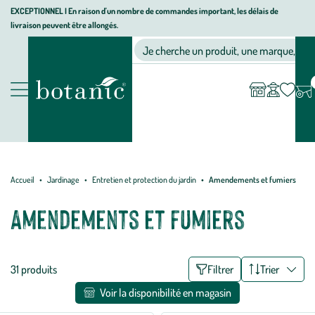
Aller
Aller
Aller
EXCEPTIONNEL I En raison d'un nombre de commandes important, les délais de
livraison peuvent être allongés.
à
au
au
Jardinerie
la
contenu
pied
Ma
Nos magasins
Mon
Je cherche un produit, une marque, un co
liste
compte
écologique,
navigation
principal
de
d’envies
animalerie,
page
décoration,
Nos
alimentation
produits
bio
botanic®
Accueil
Jardinage
Entretien et protection du jardin
Amendements et fumiers
Amendements et fumiers
Liste
31 produits
Filtrer
Trier
des
Voir la disponibilité en magasin
filtres