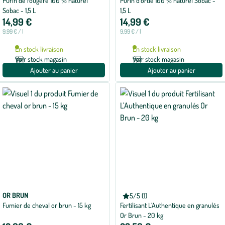
Purin de fougère 100 % naturel
Purin d'ortie 100 % naturel Sobac -
Sobac - 1,5 L
1,5 L
14,99 €
14,99 €
9,99 € / l
9,99 € / l
En stock livraison
En stock livraison
Voir stock magasin
Voir stock magasin
Ajouter au panier
Ajouter au panier
OR BRUN
OR BRUN
5/5 (1)
Note
Fumier de cheval or brun - 15 kg
Fertilisant L’Authentique en granulés
moyenne
de
Or Brun - 20 kg
5