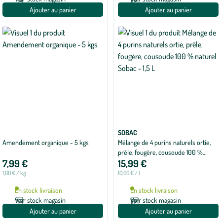
Ajouter au panier
Ajouter au panier
SOBAC
Amendement organique - 5 kgs
Mélange de 4 purins naturels ortie,
prêle, fougère, cousoude 100 %
7,99 €
15,99 €
naturel Sobac - 1,5 L
1,60 € / kg
10,66 € / l
En stock livraison
En stock livraison
Voir stock magasin
Voir stock magasin
Ajouter au panier
Ajouter au panier