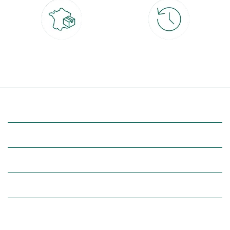
Livraison partout en France
30 jours pour changer d'avis
à domicile ou point relais
et retour gratuit en magasin
(Re)découvrez botanic®
Entre vous et nous
Nos univers botanic®
(Re)connectez-vous avec la nature, inspirez-vous et profitez de