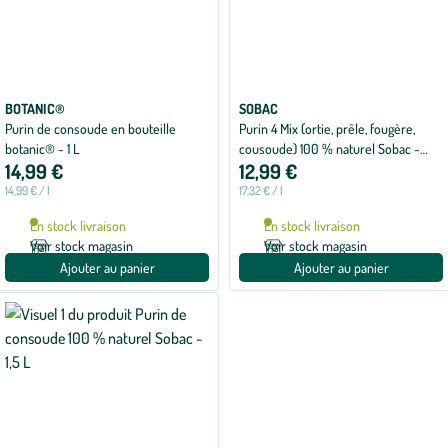
BOTANIC®
SOBAC
Purin de consoude en bouteille
Purin 4 Mix (ortie, prêle, fougère,
botanic® - 1 L
cousoude) 100 % naturel Sobac -
14,99 €
12,99 €
750 ml
14,99 € / l
17,32 € / l
En stock livraison
En stock livraison
Voir stock magasin
Voir stock magasin
Ajouter au panier
Ajouter au panier