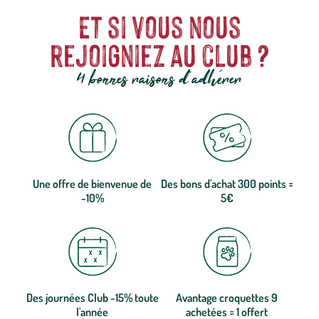
Et si vous nous
rejoigniez au club ?
4 bonnes raisons d'adhérer
Une offre de bienvenue de
Des bons d'achat 300 points =
-10%
5€
Des journées Club -15% toute
Avantage croquettes 9
l'année
achetées = 1 offert