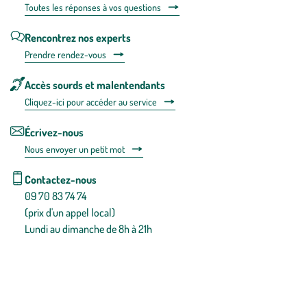
Toutes les répons
es à vos questions
Rencontrez nos experts
Prendre rendez-vous
Accès sourds et malentendants
Cliquez-ici pour accéder au service
Écrivez-nous
Nous envoyer un petit mot
Contactez-nous
09 70 83 74 74
(prix d'un appel local)
Lundi au dimanche de 8h à 21h
Conditions générales de vente
Conditions générales d'utilisation
Mentions légales
Politique de confidentialité & cookies
Pièces détachées
Plan du site
Gestion des cookies