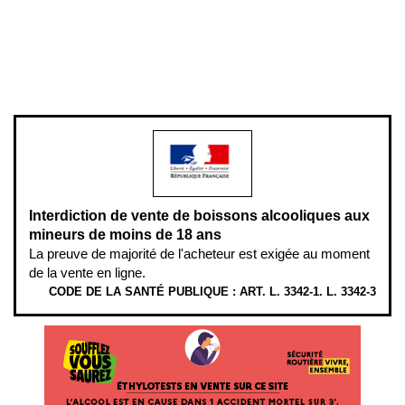
Pour votre santé, évitez de manger entre les repas,
www.mangerbouger.fr
.
L’abus d’alcool est dangereux pour la santé, à consommer avec
modération.
Interdiction de vente de boissons alcooliques aux
mineurs de moins de 18 ans
La preuve de majorité de l'acheteur est exigée au moment
de la vente en ligne.
CODE DE LA SANTÉ PUBLIQUE : ART. L. 3342-1. L. 3342-3
ÉTHYLOTESTS
EN
VENTE
SUR