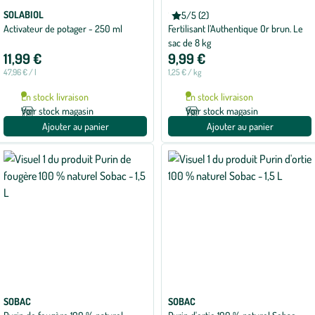
SOLABIOL
OR BRUN
5/5 (2)
Note
Activateur de potager - 250 ml
Fertilisant l’Authentique Or brun. Le
moyenne
de
sac de 8 kg
5
11,99 €
9,99 €
sur
5
47,96 € / l
1,25 € / kg
avec
2
En stock livraison
En stock livraison
avis
Voir stock magasin
Voir stock magasin
Ajouter au panier
Ajouter au panier
SOBAC
SOBAC