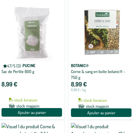
appliqués
RADIS ET CAPUCINE
BOTANIC®
4.7/5 (3)
Note
Sac de Perlite 600 g
Corne & sang en boîte botanic® -
moyenne
de
750 g
4.7
8,99 €
8,99 €
sur
5
11,99 € / kg
avec
3
En stock livraison
En stock livraison
avis
Voir stock magasin
Voir stock magasin
Ajouter au panier
Ajouter au panier