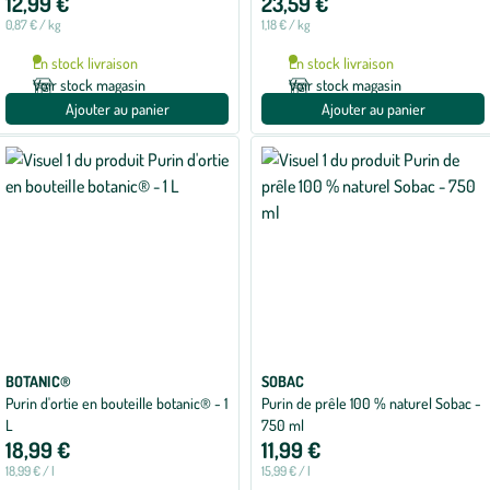
12,99 €
23,59 €
sur
5
0,87 € / kg
1,18 € / kg
avec
1
En stock livraison
En stock livraison
avis
Voir stock magasin
Voir stock magasin
Ajouter au panier
Ajouter au panier
BOTANIC®
SOBAC
Purin d'ortie en bouteille botanic® - 1
Purin de prêle 100 % naturel Sobac -
L
750 ml
18,99 €
11,99 €
18,99 € / l
15,99 € / l