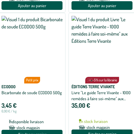
Ajouter au panier
Ajouter au panier
Petit prix
-5% sur la librairie
ECODOO
ÉDITIONS TERRE VIVANTE
Bicarbonate de soude ECODOO 500g
Livre "Le guide Terre Vivante - 1000
remèdes à faire soi-même" aux
3,45 €
35,00 €
Éditions Terre Vivante
6,90 € / kg
En stock livraison
Indisponible livraison
Voir stock magasin
Voir stock magasin
Ajouter au panier