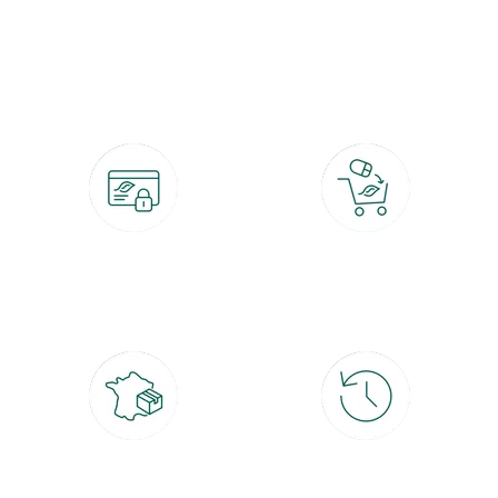
botanic®, les jardineries expertes du végétal depuis 1995.
Paiement 100% sécurisé
Click & Collect
CB, PayPal, carte cadeau, Alma 3x ou
retrait gratuit en magasin sous 2h
4x
Livraison partout en France
30 jours pour changer d'avis