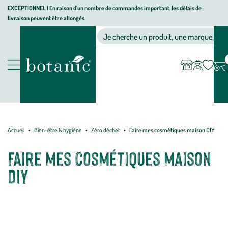
Aller
Aller
Aller
EXCEPTIONNEL I En raison d'un nombre de commandes important, les délais de
livraison peuvent être allongés.
à
au
au
Jardinerie
la
contenu
pied
Ma
Nos magasins
Mon
Je cherche un produit, une marque, un co
liste
compte
écologique,
navigation
principal
de
d’envies
animalerie,
page
décoration,
Nos
alimentation
produits
bio
botanic®
Accueil
Bien-être & hygiène
Zéro déchet
Faire mes cosmétiques maison DIY
Faire mes cosmétiques maison
DIY
La tendance du DIY ou do it yourself ("fais le toi-même") n'a jamais
été aussi inspirante que depuis quelques années, impulsée par l'envie