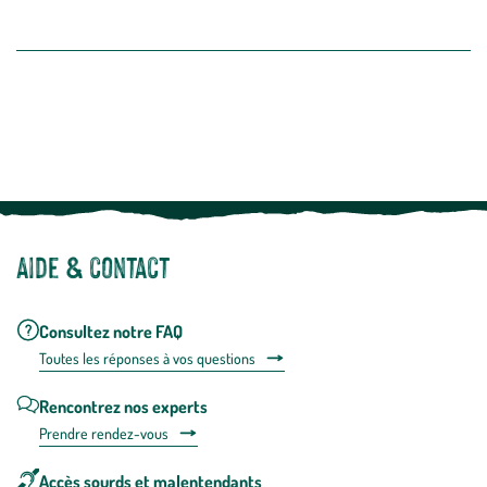
intégré
En savoir plus
dans
la
newslette
En
Le saviez-vous ?
savoir
plus
Notre site botanic® a été pensé, créé et développé en FRANCE
Aide & contact
Consultez notre FAQ
Toutes les répons
es à vos questions
Rencontrez nos experts
Prendre rendez-vous
Accès sourds et malentendants