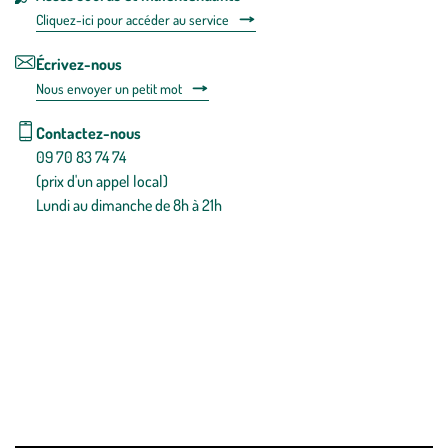
Cliquez-ici pour accéder au service
Écrivez-nous
Nous envoyer un petit mot
Contactez-nous
09 70 83 74 74
(prix d'un appel local)
Lundi au dimanche de 8h à 21h
Conditions générales de vente
Conditions générales d'utilisation
Mentions légales
Politique de confidentialité & cookies
Pièces détachées
Plan du site
Gestion des cookies
Pour votre santé, évitez de manger entre les repas,
www.mangerbouger.fr
.
L’abus d’alcool est dangereux pour la santé, à consommer avec
modération.