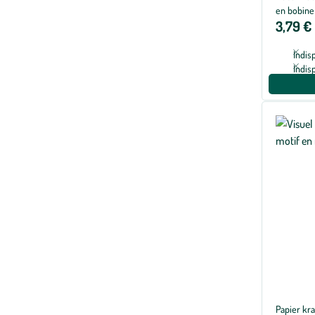
en bobine
3,79 €
Indis
Indis
Papier kra