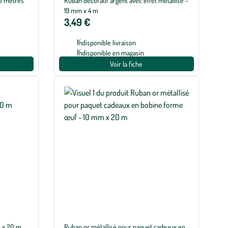
0 mètres
Ruban décoratif argent avec effet métallisé -
19 mm x 4 m
3,49 €
Indisponible livraison
Indisponible en magasin
Voir la fiche
m x 20 m
Ruban or métallisé pour paquet cadeaux en