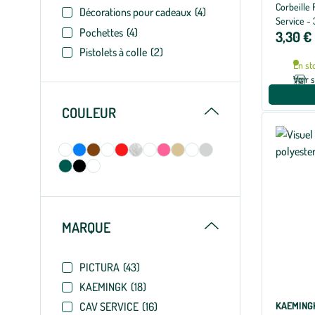
Corbeille
Décorations pour cadeaux
(4)
Service - 
Pochettes
(4)
3,30 €
Pistolets à colle
(2)
En st
Voir 
Replier
COULEUR
Replier
MARQUE
PICTURA
(43)
KAEMINGK
(18)
KAEMING
CAV SERVICE
(16)