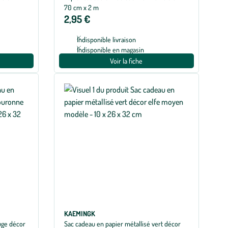
70 cm x 2 m
2,95 €
Indisponible livraison
Indisponible en magasin
Voir la fiche
KAEMINGK
uge décor
Sac cadeau en papier métallisé vert décor