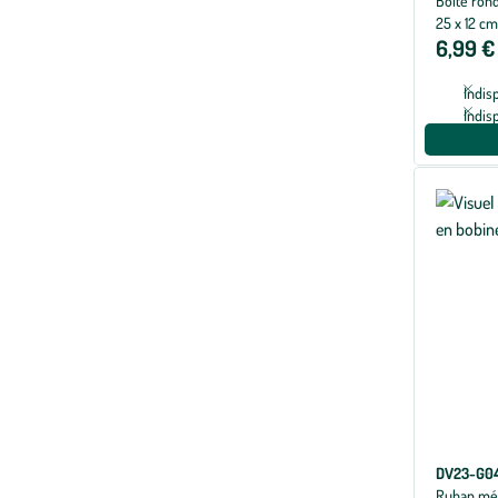
Boîte rond
25 x 12 cm
6,99 €
Indis
Indis
DV23-G0
Ruban mét