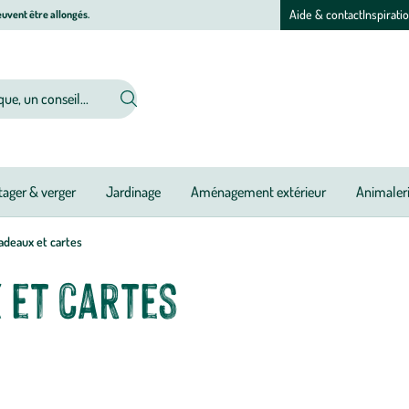
Aide & contact
Inspirati
uvent être allongés.
ager & verger
Jardinage
Aménagement extérieur
Animaler
adeaux et cartes
 et cartes
ur donner une belle allure à vos cadeaux. Et pour un Noël solidaire, écol
 terrain tout en vous proposant une solution tout-en-un pour emballer vos 
 sachets cadeaux, sacs à cadeaux... tout le nécessaire pour emballer vos 