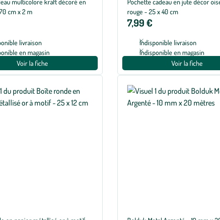
deau multicolore kraft décoré en
Pochette cadeau en jute décor ois
 70 cm x 2 m
rouge - 25 x 40 cm
7,99 €
ponible livraison
Indisponible livraison
ponible en magasin
Indisponible en magasin
Voir la fiche
Voir la fiche