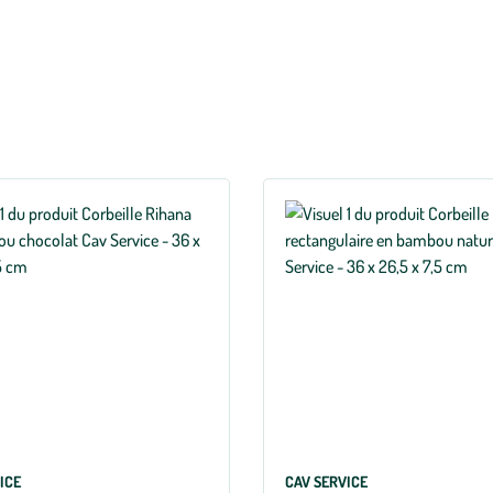
botanic®, l'emballage cadeau vous est offert, sans supplément et avec le 
les à souhait d'année en année.
ICE
CAV SERVICE