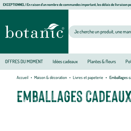
Aller
Aller
Aller
EXCEPTIONNEL I En raison d'un nombre de commandes important, les délais de livraison pe
à
au
au
Jardinerie
la
contenu
pied
écologique,
navigation
principal
de
animalerie,
Votre
page
décoration,
recherche
alimentation
bio
botanic®
OFFRES DU MOMENT
Idées cadeaux
Plantes & fleurs
Pot
Accueil
Maison & décoration
Livres et papeterie
Emballages c
Emballages cadeaux
Découvrez notre sélection d'emballages cadeaux et accessoires po
Handicap International qui contribue à financer leurs actions de
cadeaux, raphias, pochettes cadeaux, rouleaux de papier cadeaux,