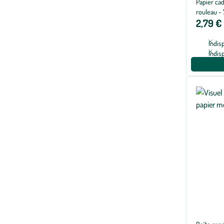
Papier ca
rouleau -
2,79 €
Indis
Indis