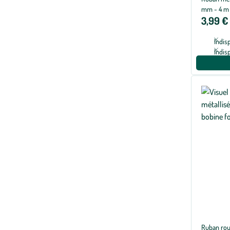
mm - 4 m
3,99 €
Indis
Indis
Ruban rou