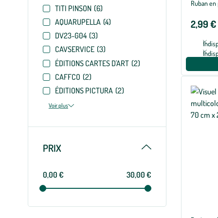
Ruban en 
TITI PINSON
(6)
AQUARUPELLA
(4)
2,99 €
DV23-G04
(3)
Indis
CAVSERVICE
(3)
Indis
ÉDITIONS CARTES D'ART
(2)
CAFFCO
(2)
ÉDITIONS PICTURA
(2)
Voir plus
Replier
PRIX
0,00 €
30,00 €