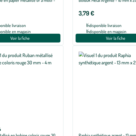
e en papier métallisé or à motif -
Bolduk Metal Argenté - 10 mm x 2
3,79 €
ponible livraison
Indisponible livraison
ponible en magasin
Indisponible en magasin
Voir la fiche
Voir la fiche
4
allisé en bobine coloris rouge 30
Raphia synthétique argent - 13 m