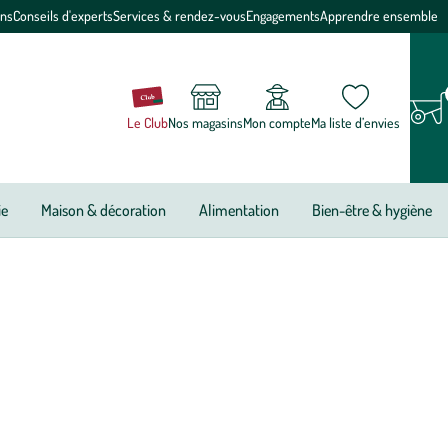
ons
Conseils d'experts
Services & rendez-vous
Engagements
Apprendre ensemble
Le Club
Nos magasins
Mon compte
Ma liste d’envies
ie
Maison & décoration
Alimentation
Bien-être & hygiène
ogique et pratique, découvrez le coffret de 5 pochettes cadeaux
cadeaux de Noël ! Alors, vous êtes emballé ? Bolducs, étiquettes
cadeaux de Noël se trouve chez botanic®. On dit oui à de beaux