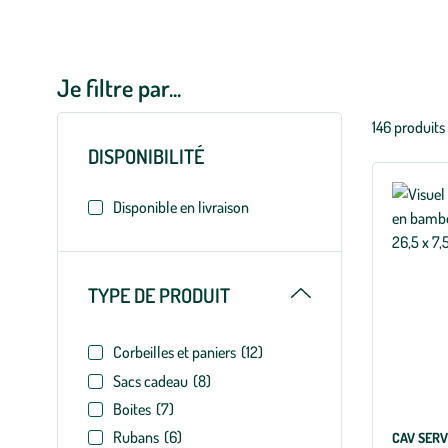
cadeaux au pied du sapin ! Et pour vos achats dans nos magasins 
emballages cadeaux Furoshiki, des emballages en tissu réutilisab
Je filtre par...
Liste
146 produits
des
DISPONIBILITÉ
filtres
appliqués
Disponible en livraison
Replier
TYPE DE PRODUIT
Corbeilles et paniers
(12)
Sacs cadeau
(8)
Boites
(7)
Rubans
(6)
CAV SERV