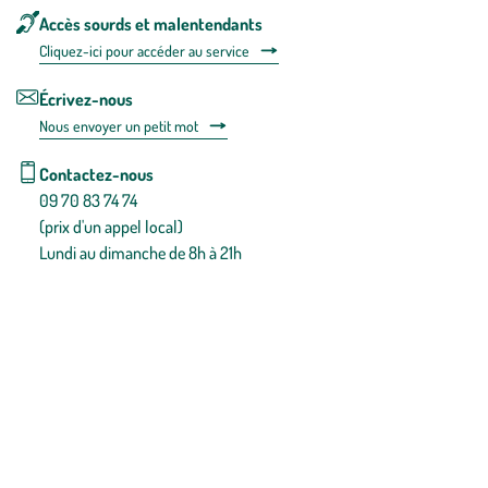
Accès sourds et malentendants
Cliquez-ici pour accéder au service
Écrivez-nous
Nous envoyer un petit mot
Contactez-nous
09 70 83 74 74
(prix d'un appel local)
Lundi au dimanche de 8h à 21h
Conditions générales de vente
Conditions générales d'utilisation
Mentions légales
Politique de confidentialité & cookies
Pièces détachées
Plan du site
Gestion des cookies
Pour votre santé, évitez de manger entre les repas,
www.mangerbouger.fr
.
L’abus d’alcool est dangereux pour la santé, à consommer avec