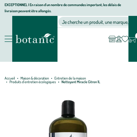
Aller
Aller
Aller
EXCEPTIONNEL I En raison d'un nombre de commandes important, les délais de
livraison peuvent être allongés.
à
au
au
Jardinerie écologique, animalerie, décoration, alimentation bio bot
la
contenu
pied
Ma
Nos magasins
Mon
Je cherche un produit, une marque, un co
liste
compte
navigation
principal
de
d’envies
page
Nos produits
Accueil
Maison & décoration
Entretien de la maison
Produits d'entretien écologiques
Nettoyant Miracle Citron 1L