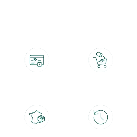
botanic®, les jardineries expertes du végétal depuis 1995.
Paiement 100% sécurisé
Click & Collect
CB, PayPal, carte cadeau, Alma 3x ou
retrait gratuit en magasin sous 2h
4x