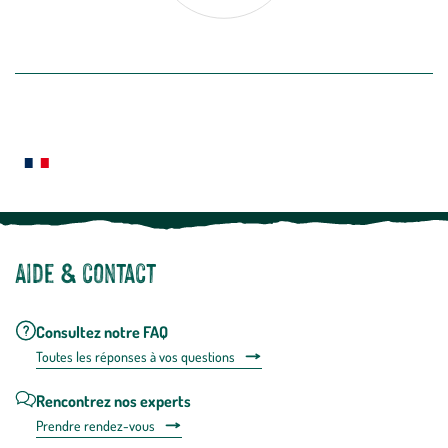
désabon
intégré
En savoir plus
dans
la
newslette
En
Le saviez-vous ?
savoir
plus
Notre site botanic® a été pensé, créé et développé en FRANCE
Aide & contact
Consultez notre FAQ
Toutes les répons
es à vos questions
Rencontrez nos experts
Prendre rendez-vous