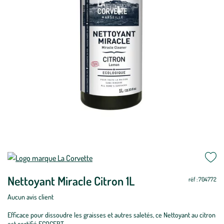
Mettre
Mettre
à
à
Nettoyant Miracle Citron 1L
jour
jour
réf : 704772
Aucun avis client
Efficace pour dissoudre les graisses et autres saletés, ce Nettoyant au citron
est certifié ECOCERT.