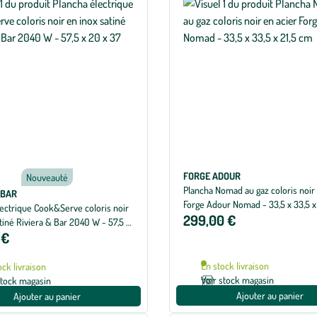
FORGE ADOUR
Nouveauté
Plancha Nomad au gaz coloris noir 
&BAR
Forge Adour Nomad - 33,5 x 33,5 x
lectrique Cook&Serve coloris noir
299,00 €
tiné Riviera & Bar 2040 W - 57,5 x
 €
m
En stock livraison
ock livraison
Voir stock magasin
stock magasin
Ajouter au panier
Ajouter au panier