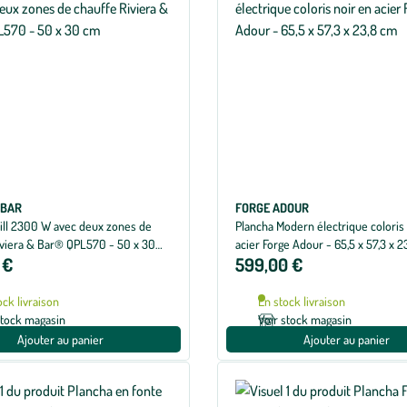
&BAR
FORGE ADOUR
rill 2300 W avec deux zones de
Plancha Modern électrique coloris
iviera & Bar® QPL570 - 50 x 30
acier Forge Adour - 65,5 x 57,3 x 2
 €
599,00 €
ock livraison
En stock livraison
stock magasin
Voir stock magasin
Ajouter au panier
Ajouter au panier