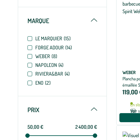
Replier
MARQUE
LE MARQUIER
(15)
FORGE ADOUR
(14)
WEBER
(8)
NAPOLEON
(4)
WEBER
RIVIERA&BAR
(4)
Plancha po
ENO
(2)
émaillée S
119,00
En st
Replier
PRIX
Voir 
50,00 €
2 400,00 €