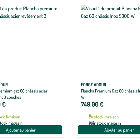
DOUR
FORGE ADOUR
remium gaz 60 châssis acier
Plancha Premium Gaz 60 châssis 
t 3 couches
W
 €
749,00 €
ock livraison
En stock livraison
stock magasin
Voir stock magasin
Ajouter au panier
Ajouter au panier