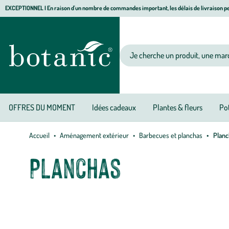
Aller
Aller
Aller
EXCEPTIONNEL I En raison d'un nombre de commandes important, les délais de livraison pe
à
au
au
Jardinerie
la
contenu
pied
écologique,
navigation
principal
de
animalerie,
Votre
page
décoration,
recherche
alimentation
bio
botanic®
OFFRES DU MOMENT
Idées cadeaux
Plantes & fleurs
Pot
Accueil
Aménagement extérieur
Barbecues et planchas
Planc
Planchas
Envie de varier les plaisirs ? Dérivée du barbecue et facilement tr
savoureuse. Viandes, poissons ou
légumes
: cet été, laissez-vo