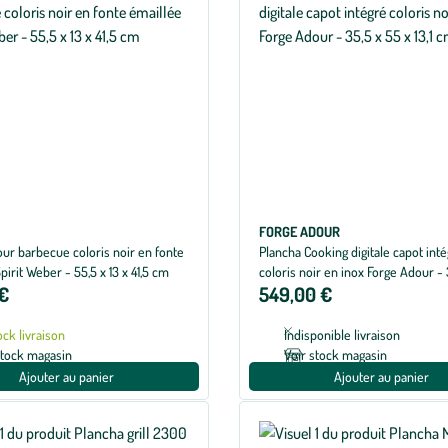
FORGE ADOUR
ur barbecue coloris noir en fonte
Plancha Cooking digitale capot int
pirit Weber - 55,5 x 13 x 41,5 cm
coloris noir en inox Forge Adour - 
 €
549,00 €
13,1 cm
ock livraison
Indisponible livraison
stock magasin
Voir stock magasin
Ajouter au panier
Ajouter au panier