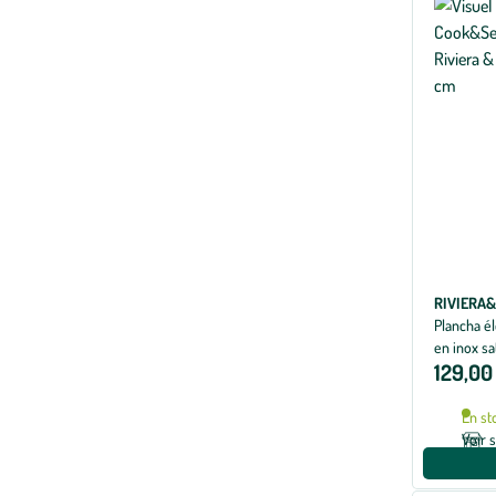
RIVIERA
Plancha é
en inox sa
129,00
20 x 37 c
En st
Voir 