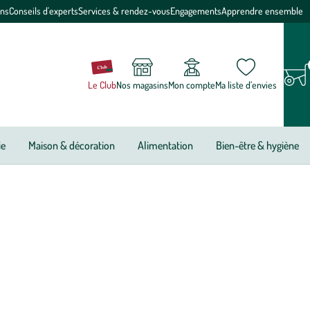
ons
Conseils d'experts
Services & rendez-vous
Engagements
Apprendre ensemble
Le Club
Nos magasins
Mon compte
Ma liste d’envies
ie
Maison & décoration
Alimentation
Bien-être & hygiène
es ! Elle offre une qualité de cuisson idéale, saine et
ontournable pour aménager rapidement une cuisine extérieure.