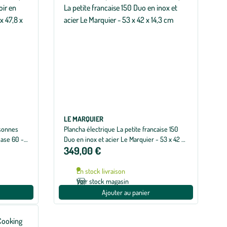
LE MARQUIER
rsonnes
Plancha électrique La petite francaise 150
Base 60 -
Duo en inox et acier Le Marquier - 53 x 42 x
349,00 €
14,3 cm
En stock livraison
Voir stock magasin
Ajouter au panier