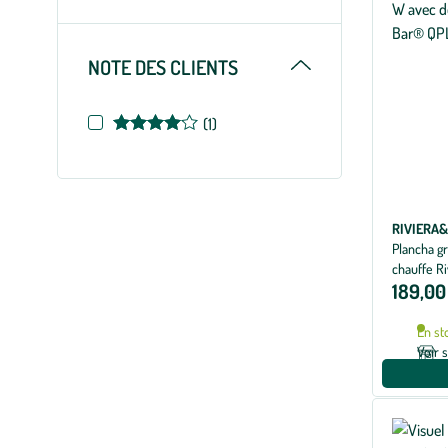
Replier
NOTE DES CLIENTS
Note
(1)
de
4
sur
5
RIVIERA
Plancha g
chauffe R
189,00
cm
En st
Voir 