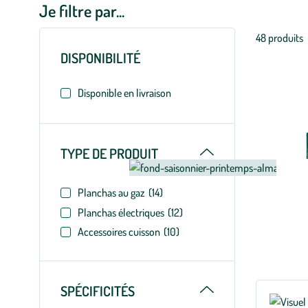
Je filtre par...
Liste
48 produits
des
DISPONIBILITÉ
filtres
appliqués
Disponible en livraison
Replier
TYPE DE PRODUIT
Planchas au gaz
(14)
Planchas électriques
(12)
Accessoires cuisson
(10)
Replier
SPÉCIFICITÉS