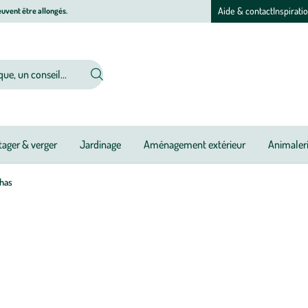
Aide & contact
Inspirati
uvent être allongés.
ager & verger
Jardinage
Aménagement extérieur
Animaler
has
ansportable, la plancha prend peu de place et s’adapte aux balcons et terrass
us tenter par la plancha ! Conviviale et gourmande, c’est l’équipement inc