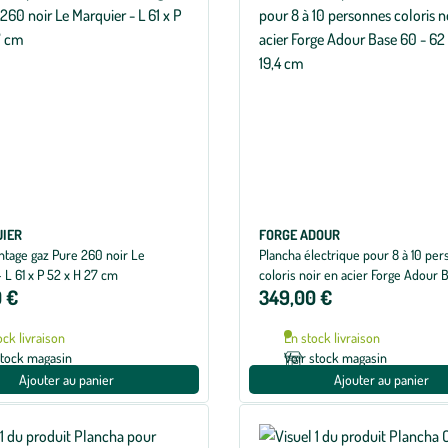
UIER
FORGE ADOUR
ntage gaz Pure 260 noir Le
Plancha électrique pour 8 à 10 pe
 L 61 x P 52 x H 27 cm
coloris noir en acier Forge Adour 
 €
349,00 €
62 x 47,8 x 19,4 cm
ock livraison
En stock livraison
stock magasin
Voir stock magasin
Ajouter au panier
Ajouter au panier