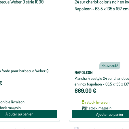
Nouveauté
n fonte pour barbecue Weber Q
NAPOLEON
0
Plancha Freestyle 24 sur chariot co
€
en inox Napoleon - 63,5 x 135 x 10
669,00 €
ponible livraison
En stock livraison
stock magasin
Voir stock magasin
Ajouter au panier
Ajouter au panier