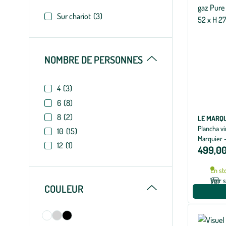
Sur chariot
(3)
Replier
NOMBRE DE PERSONNES
4
(3)
6
(8)
8
(2)
LE MARQ
Plancha vi
10
(15)
Marquier -
12
(1)
499,00
En st
Voir 
Replier
COULEUR