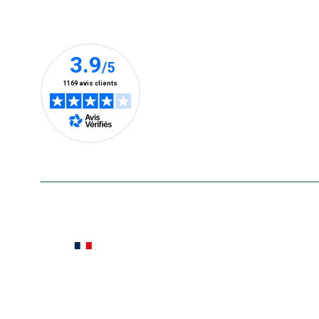
Nos clients prennent la parole
En savoir plus
Le saviez-vous ?
Notre site botanic® a été pensé, créé et développé
Conditions générales de vente
Conditions g