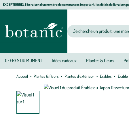
Aller
Aller
Aller
EXCEPTIONNEL I En raison d'un nombre de commandes important, les délais de livraison pe
à
au
au
Jardinerie écologique, animalerie, décoration, alimentation bio botanic®
la
contenu
pied
navigation
principal
de
Votre recherche
page
OFFRES DU MOMENT
Idées cadeaux
Plantes & fleurs
Pot
Accueil
Plantes & fleurs
Plantes d'extérieur
Érables
Érable 