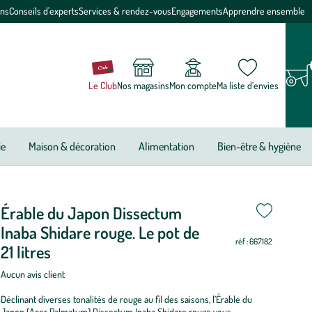
ons
Conseils d'experts
Services & rendez-vous
Engagements
Apprendre ensemble
Le Club
Nos magasins
Mon compte
Ma liste d’envies
ie
Maison & décoration
Alimentation
Bien-être & hygiène
Érable du Japon Dissectum
riode
i
i
i
i
i
i
i
i
i
i
i
i
e
Inaba Shidare rouge. Le pot de
réf : 667182
antation
21 litres
Aucun avis client
able
u
Déclinant diverses tonalités de rouge au fil des saisons, l’Érable du
Japon (Acer Palmatum) Dissectum Inaba Shidare rouge vous