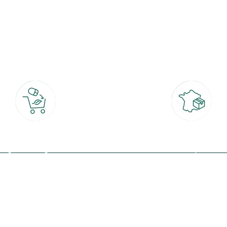
botanic®, les jardineries expertes du végétal depuis 1995.
Click & Collect
Livraison partout en Fran
rait gratuit en magasin sous 2h
à domicile ou point relais
(Re)connectez-v
profitez de nos 
Plantes & fleurs