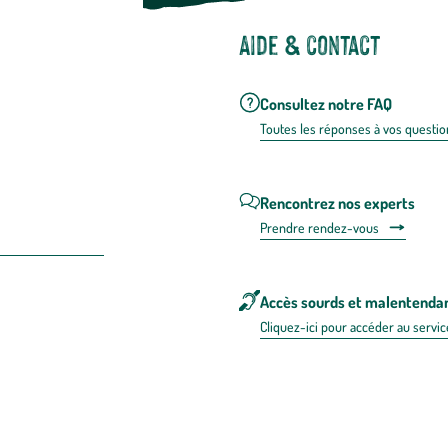
Aide & contact
Consultez notre FAQ
Toutes les répons
es à vos questio
Rencontrez nos experts
Prendre rendez-vous
Accès sourds et malentenda
Cliquez-ici pour accéder au servic
 en FRANCE
énérales d'utilisation
Mentions légales
Politique de confidentialité & cookies
Pièces