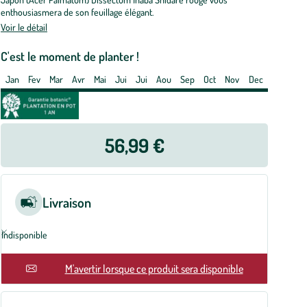
apon
enthousiasmera de son feuillage élégant.
issectum
Voir le détail
aba
idare
C'est le moment de planter !
uge.
Jan
Fev
Mar
Avr
Mai
Jui
Jui
Aou
Sep
Oct
Nov
Dec
t
e
56,99 €
tres
Livraison
Indisponible
En rupture
M'avertir lorsque ce produit sera disponible