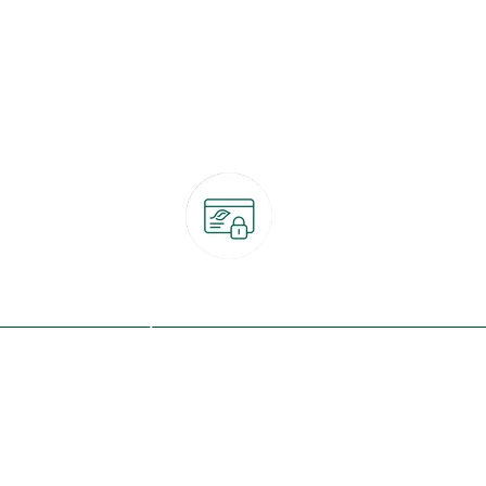
Paiement 100% sécurisé
CB, PayPal, carte cadeau, Alma 3x ou 4x
ret
Qui sommes-nous ?
Notre programme de fidélité