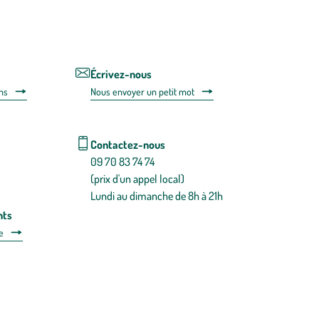
utilisant
le
lien
de
désabonnem
intégré
Écrivez-nous
dans
ns
Nous envoyer un petit mot
la
newsletter.
En
savoir
Contactez-nous
plus
09 70 83 74 74
(prix d'un appel local)
Lundi au dimanche de 8h à 21h
nts
e
 détachées
Plan du site
Gestion des cookies