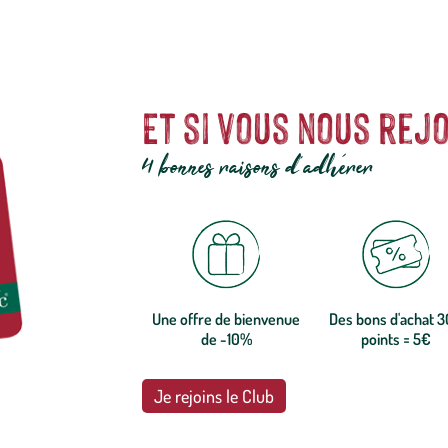
Et si vous nous rejo
4 bonnes raisons d'adhérer
Une offre de bienvenue
Des bons d'achat 
de -10%
points = 5€
Je rejoins le Club