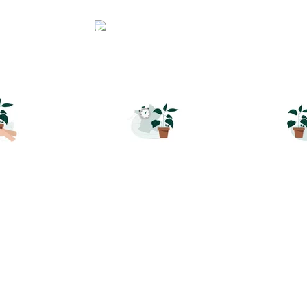
r un végétal sur botanic
EUR ET
LIVRAISON RAPIDE
TRA
ITÉ
SÉC