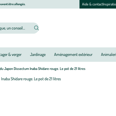
Aide & contact
Inspirati
uvent être allongés.
ager & verger
Jardinage
Aménagement extérieur
Animaler
du Japon Dissectum Inaba Shidare rouge. Le pot de 21 litres
Afficher
le
Pé
Ou
Ou
Ou
Ou
Ou
Ou
Ou
Ou
Ou
Ou
Ou
Ou
zoom
d
pour
pl
l’image
:
1
Ér
sur
d
1