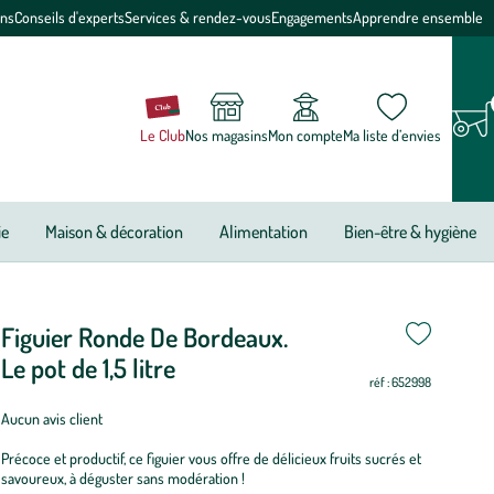
ons
Conseils d'experts
Services & rendez-vous
Engagements
Apprendre ensemble
Le Club
Nos magasins
Mon compte
Ma liste d’envies
ie
Maison & décoration
Alimentation
Bien-être & hygiène
Figuier Ronde De Bordeaux.
riode
i
i
i
i
i
i
on
on
on
i
i
i
e
Le pot de 1,5 litre
réf : 652998
antation
Aucun avis client
guier
Précoce et productif, ce figuier vous offre de délicieux fruits sucrés et
onde
savoureux, à déguster sans modération !