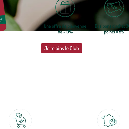
Une offre de bienvenue
Des bons d'achat 
de -10%
points = 5€
Je rejoins le Club
botanic®, les jardineries expertes du végétal depuis 1995.