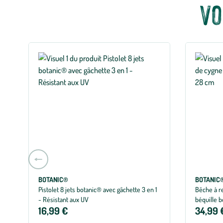
Vo
Aller
à
la
BOTANIC®
BOTANIC
Pistolet 8 jets botanic® avec gâchette 3 en 1
Bêche à r
slide
- Résistant aux UV
béquille 
précédente
16,99 €
34,99 