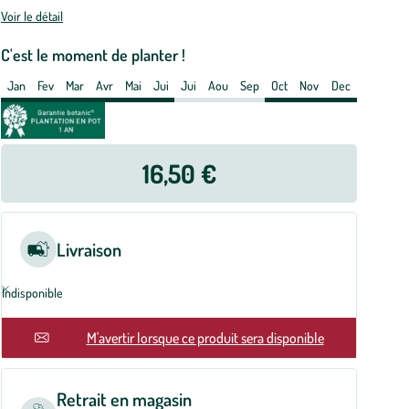
e
Voir le détail
rdeaux.
C'est le moment de planter !
t
Jan
Fev
Mar
Avr
Mai
Jui
Jui
Aou
Sep
Oct
Nov
Dec
e
5
tre
16,50 €
Livraison
Indisponible
En rupture
M'avertir lorsque ce produit sera disponible
Retrait en magasin