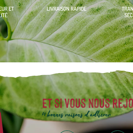
EUR ET
LIVRAISON RAPIDE
TRA
ITÉ
SÉC
Et si vous nous rejo
4 bonnes raisons d'adhérer