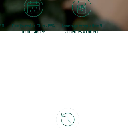
300
Des journées Club -15%
Avantage croquettes 9
toute l'année
achetées = 1 offert