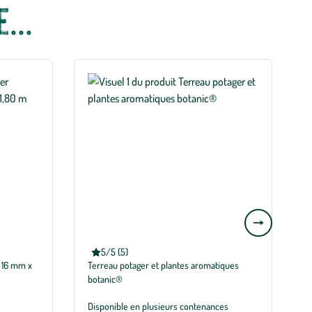
...
Aller
à
la
BOTANIC®
5/5 (5)
Note moyenne de 5 sur 5 avec 5 avis
Terreau potager et plantes aromatiques
slide
E
botanic®
L
suivante
É
Disponible en plusieurs contenances