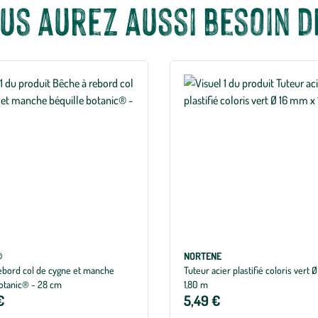
us aurez aussi besoin de
®
NORTENE
ebord col de cygne et manche
Tuteur acier plastifié coloris vert Ø 16 mm x
botanic® - 28 cm
1,80 m
€
5,49 €