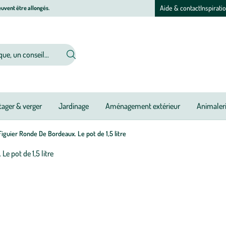
Aide & contact
Inspirati
uvent être allongés.
ager & verger
Jardinage
Aménagement extérieur
Animaler
iguier Ronde De Bordeaux. Le pot de 1,5 litre
Afficher
le
Pé
Ou
Ou
Ou
Ou
Ou
Ou
N
N
N
Ou
Ou
Ou
zoom
d
pour
pl
l’image
:
1
Fi
sur
R
1