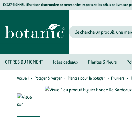
Aller
Aller
Aller
EXCEPTIONNEL I En raison d'un nombre de commandes important, les délais de livraison pe
à
au
au
Jardinerie écologique, animalerie, décoration, alimentation bio botanic®
la
contenu
pied
navigation
principal
de
Votre recherche
page
OFFRES DU MOMENT
Idées cadeaux
Plantes & fleurs
Pot
Accueil
Potager & verger
Plantes pour le potager
Fruitiers
F