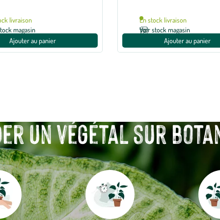
ock livraison
En stock livraison
stock magasin
Voir stock magasin
Ajouter au panier
Ajouter au panier
r un végétal sur botanic