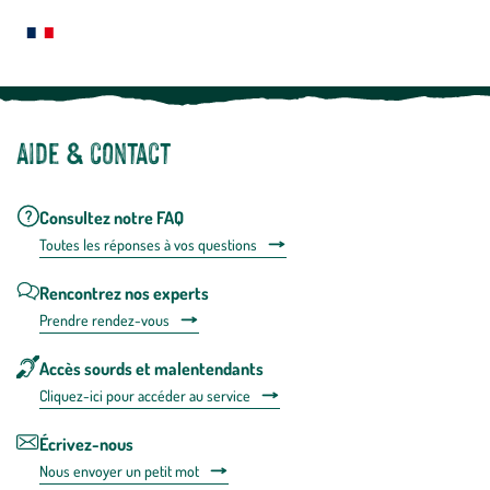
plus
Notre site botanic® a été pensé, créé et développé en FRANCE
Aide & contact
Consultez notre FAQ
Toutes les répons
es à vos questions
Rencontrez nos experts
Prendre rendez-vous
Accès sourds et malentendants
Cliquez-ici pour accéder au service
Écrivez-nous
Nous envoyer un petit mot