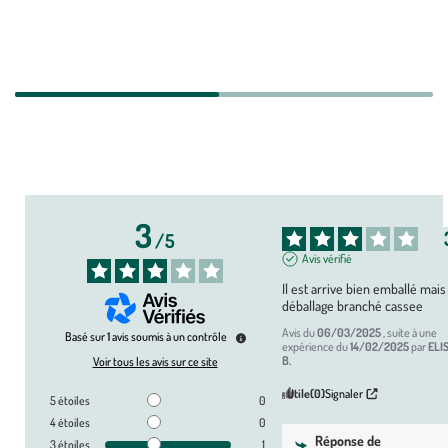
LIVRAISON RAPIDE
TRANSPORT
SÉCURISÉ
3
/
5
Avis vérifié
Il est arrive bien emballé mais 
déballage branché cassee
Avis du
06/03/2025
, suite à une
Basé sur
1
avis soumis à un contrôle
expérience du
14/02/2025
par
ELI
B.
Voir tous les avis sur ce site
Utile
(0)
Signaler
5
étoiles
0
4
étoiles
0
Réponse de
3
étoiles
1