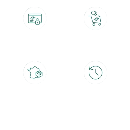
Paiement 100% sécurisé
Click & Collect
CB, PayPal, carte cadeau, Alma 3x ou
retrait gratuit en magasin sous 2h
4x
Livraison partout en France
30 jours pour changer d'avis
à domicile ou point relais
et retour gratuit en magasin