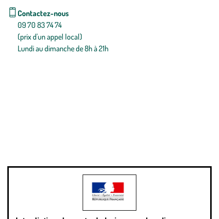
Contactez-nous
09 70 83 74 74
(prix d'un appel local)
Lundi au dimanche de 8h à 21h
Conditions générales de vente
Conditions générales d'utilisation
Mentions légales
Politique de confidentialité & cookies
Pièces détachées
Plan du site
Gestion des cookies
Pour votre santé, évitez de manger entre les repas,
www.mangerbouger.fr
.
L’abus d’alcool est dangereux pour la santé, à consommer avec
modération.