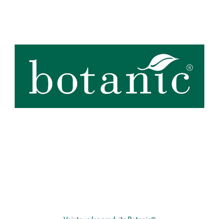
botanic®, expert du végétal, propose une large gamme de produits
de qualité et accessibles à tous. Les produits à marque botanic®
reflètent notre engagement pour la nature et nos valeurs.
Graines
et
plants
potagers, plantes fleuries et
arbustes
,
outillages
et
accessoires
du jardinier
… Nos produits répondent à un cahier des charges sans
Voir plus
concession sur la qualité, l'excellence environnementale et sociétale
et le prix juste.