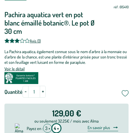
à
à
jour
jour
réf : 615410
Pachira aquatica vert en pot
blanc émaillé botanic®. Le pot Ø
30 cm
Avis (1)
La Pachira aquatica, également connue sous le nom d'arbre à la monnaie ou
d'arbre de la chance, est une plante d'intérieur prisée pour son tronc tressé
et son feuillage vert luisant en forme de parapluie.
Voir le détail
-
+
Quantité
129,00 €
ou seulement 32.25€ / mois avec Alma
En savoir plus
3 ×
4 ×
Payez en :