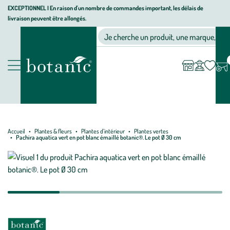
Aller
Aller
Aller
EXCEPTIONNEL I En raison d'un nombre de commandes important, les délais de
livraison peuvent être allongés.
à
au
au
Jardinerie écologique, animalerie, décoration, alimentation bio bot
la
contenu
pied
Ma
Nos magasins
Mon
Je cherche un produit, une marque, un co
liste
compte
navigation
principal
de
d’envies
page
Nos produits
Accueil
Plantes & fleurs
Plantes d’intérieur
Plantes vertes
Pachira aquatica vert en pot blanc émaillé botanic®. Le pot Ø 30 cm
Mettre
Mettre