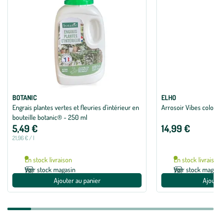
BOTANIC
ELHO
Engrais plantes vertes et fleuries d'intérieur en
Arrosoir Vibes coloris 
bouteille botanic® - 250 ml
5,49 €
14,99 €
21,96 € / l
En stock livraison
En stock livraiso
Voir stock magasin
Voir stock magas
Ajouter au panier
Ajoute