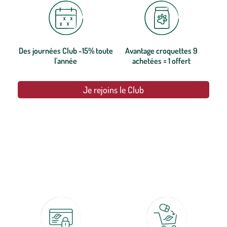
Des journées Club -15% toute
Avantage croquettes 9
l'année
achetées = 1 offert
Je rejoins le Club
botanic®, les jardineries expertes du végétal depuis 1995.