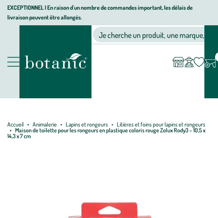
Aller
Aller
Aller
EXCEPTIONNEL I En raison d'un nombre de commandes important, les délais de
livraison peuvent être allongés.
à
au
au
Jardinerie écologique, animalerie, décoration, alimentation bio bot
la
contenu
pied
Ma
Nos magasins
Mon
Je cherche un produit, une marque, un co
liste
compte
navigation
principal
de
d’envies
page
Nos produits
Accueil
Animalerie
Lapins et rongeurs
Litières et foins pour lapins et rongeurs
Maison de toilette pour les rongeurs en plastique coloris rouge Zolux Rody3 – 10,5 x
14,3 x 7 cm