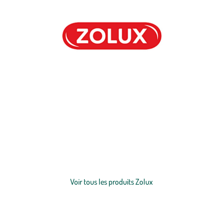
Découvrez la sélection botanic® de produits Zolux pour tous les
animaux :
chats
,
chiens
,
lapins, petits mammifères
, animaux de
basse-cour
,
oiseaux
et
poissons
. Vous retrouverez parmi cette
sélection des jouets Zolux, des produits alimentaires Zolux, des
accessoires Zolux pour le confort des animaux, des
aquariums
Zolux,
Voir plus
des cages Zolux et encore plus de produits ! En choisissant Zolux,
vous prenez soin de vos petits compagnons.
Voir tous les produits Zolux