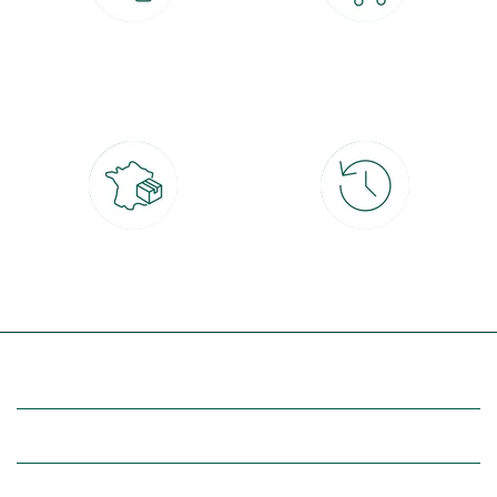
Paiement 100% sécurisé
Click & Collect
CB, PayPal, carte cadeau, Alma 3x ou
retrait gratuit en magasin sous 2h
4x
Livraison partout en France
30 jours pour changer d'avis
à domicile ou point relais
et retour gratuit en magasin
(Re)découvrez botanic®
Entre vous et nous