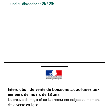
Lundi au dimanche de 8h à 21h
Conditions générales de vente
Conditions générales d'utilisation
Mentions légales
Politique de confidentialité & cookies
Pièces détachées
Plan du site
Gestion des cookies
Pour votre santé, évitez de manger entre les repas,
www.mangerbouger.fr
.
L’abus d’alcool est dangereux pour la santé, à consommer avec
modération.
Interdiction de vente de boissons alcooliques aux
mineurs de moins de 18 ans
La preuve de majorité de l'acheteur est exigée au moment
de la vente en ligne.