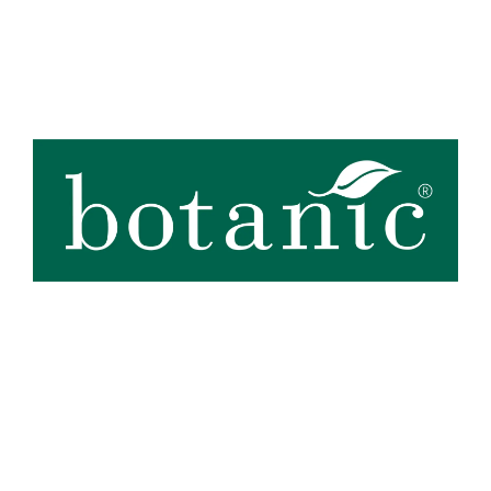
Zoom sur la marque
botanic®, expert du végétal, propose une large gamme de produits
de qualité et accessibles à tous. Les produits à marque botanic®
reflètent notre engagement pour la nature et nos valeurs.
Graines
et
plants
potagers, plantes fleuries et
arbustes
,
outillages
et
accessoires
du jardinier
… Nos produits répondent à un cahier des charges sans
Voir plus