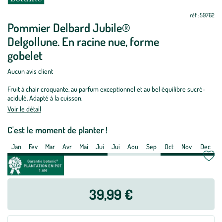
de
réf : 59762
plantation
Pommier Delbard Jubile®
:
Delgollune. En racine nue, forme
Pommier
gobelet
Delbard
Jubile®
Aucun avis client
Delgollune.
En
Fruit à chair croquante, au parfum exceptionnel et au bel équilibre sucré-
acidulé. Adapté à la cuisson.
racine
Voir le détail
nue,
forme
C'est le moment de planter !
gobelet
Jan
Fev
Mar
Avr
Mai
Jui
Jui
Aou
Sep
Oct
Nov
Dec
39,99 €