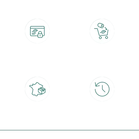
Paiement 100% sécurisé
Click & Collect
CB, PayPal, carte cadeau, Alma 3x ou
retrait gratuit en magasin sous 2h
4x
Livraison partout en France
30 jours pour changer d'avis
à domicile ou point relais
et retour gratuit en magasin