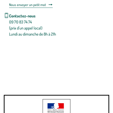
Nous envoyer un petit mot
Contactez-nous
09 70 83 74 74
(prix d'un appel local)
Lundi au dimanche de 8h à 21h
Conditions générales de vente
Conditions générales d'utilisation
Mentions légales
Politique de confidentialité & cookies
Pièces détachées
Plan du site
Gestion des cookies
Pour votre santé, évitez de manger entre les repas,
www.mangerbouger.fr
.
L’abus d’alcool est dangereux pour la santé, à consommer avec
modération.