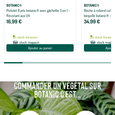
BOTANIC®
BOTANIC®
Pistolet 8 jets botanic® avec gâchette 3 en 1 -
Bêche à rebord col d
Résistant aux UV
béquille botanic® - 2
16,99 €
34,99 €
En stock livraison
En stock livraiso
Voir stock magasin
Voir stock magas
Ajouter au panier
Ajoute
Commander un végétal sur
botanic c'est...