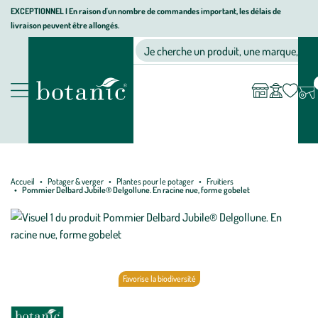
Aller
Aller
Aller
EXCEPTIONNEL I En raison d'un nombre de commandes important, les délais de
livraison peuvent être allongés.
à
au
au
Jardinerie écologique, animalerie, décoration, alimentation bio bot
la
contenu
pied
Ma
Nos magasins
Mon
Je cherche un produit, une marque, un co
liste
compte
navigation
principal
de
d’envies
page
Nos produits
Accueil
Potager & verger
Plantes pour le potager
Fruitiers
Pommier Delbard Jubile® Delgollune. En racine nue, forme gobelet
Favorise la biodiversité
Période
Oui
Oui
Oui
Oui
Oui
Oui
Non
Non
Non
Oui
Oui
Oui