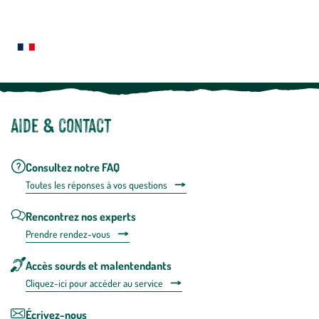
En
Le saviez-vous ?
savoir
plus
Notre site botanic® a été pensé, créé et développé en FRANCE
Aide & contact
Consultez notre FAQ
Toutes les répons
es à vos questions
Rencontrez nos experts
Prendre rendez-vous
Accès sourds et malentendants
Cliquez-ici pour accéder au service
Écrivez-nous