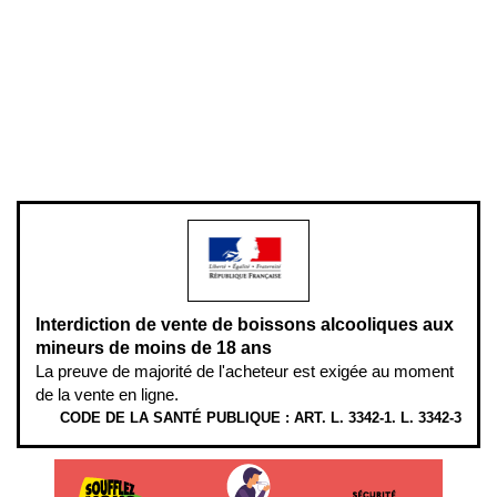
Mentions légales
Politique de confidentialité & cookies
Pièces détachées
Plan du site
Gestion des cookies
Pour votre santé, évitez de manger entre les repas,
www.mangerbouger.fr
.
L’abus d’alcool est dangereux pour la santé, à consommer avec
modération.
Interdiction de vente de boissons alcooliques aux
mineurs de moins de 18 ans
La preuve de majorité de l'acheteur est exigée au moment
de la vente en ligne.
CODE DE LA SANTÉ PUBLIQUE : ART. L. 3342-1. L. 3342-3
ÉTHYLOTESTS EN VENTE SUR CE SITE. L’ALCOOL EST EN CAUSE