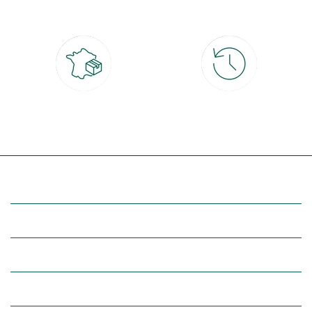
4x
Livraison partout en France
30 jours pour changer d'avis
à domicile ou point relais
et retour gratuit en magasin
(Re)découvrez botanic®
Entre vous et nous
Nos univers botanic®