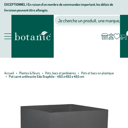
Aller
Aller
Aller
EXCEPTIONNEL I En raison d'un nombre de commandes important, les délais de
livraison peuvent être allongés.
à
au
au
Jardinerie écologique, animalerie, décoration, alimentation bio bot
la
contenu
pied
Ma
Nos magasins
Mon
Je cherche un produit, une marque, un co
liste
compte
navigation
principal
de
d’envies
page
Nos produits
Accueil
Plantes & fleurs
Pots, bacs et jardinières
Pots et bacs en plastique
Pot carré anthracite Eda Graphite - 49,5 x 49,5 x 49,5 cm