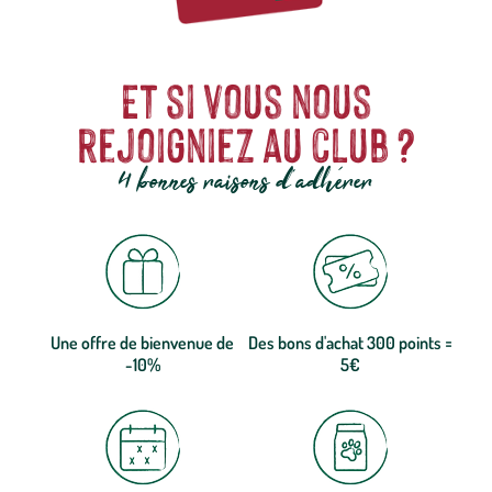
Et si vous nous
rejoigniez au club ?
4 bonnes raisons d'adhérer
Une offre de bienvenue de
Des bons d'achat 300 points =
-10%
5€