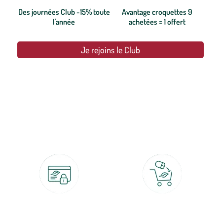
Des journées Club -15% toute
Avantage croquettes 9
l'année
achetées = 1 offert
Je rejoins le Club
botanic®, les jardineries expertes du végétal depuis 1995.
Paiement 100% sécurisé
Click & Collect
CB, PayPal, carte cadeau, Alma 3x ou
retrait gratuit en magasin sous 2h