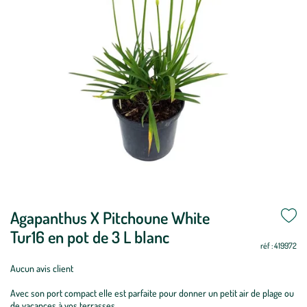
Agapanthus X Pitchoune White
Période
Oui
Oui
Oui
Oui
Oui
Oui
Oui
Oui
Oui
Oui
Oui
Oui
de
Tur16 en pot de 3 L blanc
réf : 419972
plantation
:
Aucun avis client
Agapanthus
Avec son port compact elle est parfaite pour donner un petit air de plage ou
X
de vacances à vos terrasses.