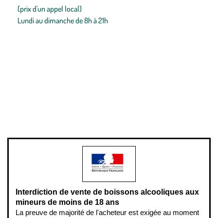
(prix d'un appel local)
Lundi au dimanche de 8h à 21h
Conditions générales de vente
Conditions générales d'utilisation
Mentions légales
Politique de confidentialité & cookies
Pièces détachées
Plan du site
Gestion des cookies
Pour votre santé, évitez de manger entre les repas,
www.mangerbouger.fr
.
L’abus d’alcool est dangereux pour la santé, à consommer avec
modération.
Interdiction de vente de boissons alcooliques aux
mineurs de moins de 18 ans
La preuve de majorité de l'acheteur est exigée au moment