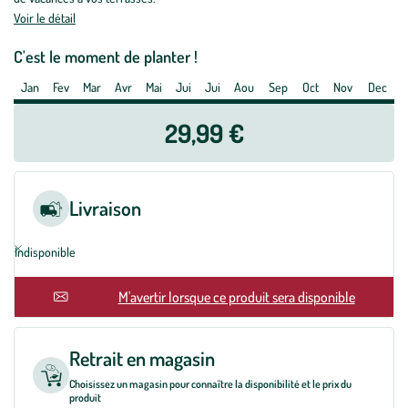
Pitchoune
Voir le détail
White
Tur16
C'est le moment de planter !
en
Jan
Fev
Mar
Avr
Mai
Jui
Jui
Aou
Sep
Oct
Nov
Dec
pot
de
29,99 €
3
L
blanc
Livraison
Indisponible
En rupture
M'avertir lorsque ce produit sera disponible
Retrait en magasin
Choisissez un magasin pour connaître la disponibilité et le prix du
produit