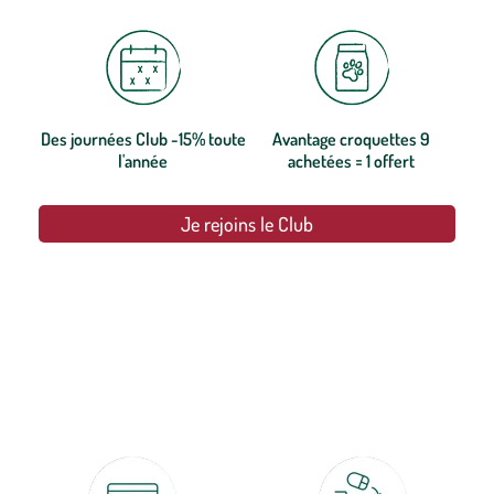
Des journées Club -15% toute
Avantage croquettes 9
l'année
achetées = 1 offert
Je rejoins le Club
botanic®, les jardineries expertes du végétal depuis 1995.