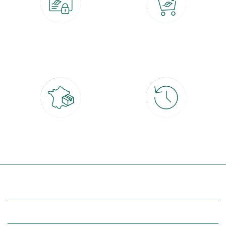
Paiement 100% sécurisé
Click & Collect
CB, PayPal, carte cadeau, Alma 3x ou
retrait gratuit en magasin sous 2h
4x
Livraison partout en France
30 jours pour changer d'avis
à domicile ou point relais
et retour gratuit en magasin
(Re)découvrez botanic®