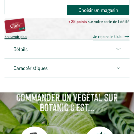
Choisir un magasin
+ 29 points
sur votre carte de fidélité
En savoir plus
Je rejoins le Club
Détails
Caractéristiques
Commander un végétal sur
botanic c'est...