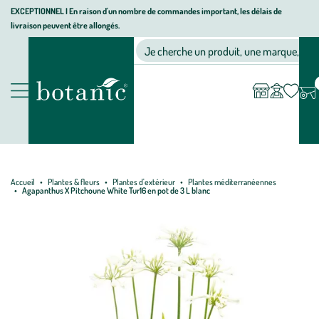
Aller
Aller
Aller
EXCEPTIONNEL I En raison d'un nombre de commandes important, les délais de
livraison peuvent être allongés.
à
au
au
Jardinerie écologique, animalerie, décoration, alimentation bio bot
la
contenu
pied
Ma
Nos magasins
Mon
Je cherche un produit, une marque, un co
liste
compte
navigation
principal
de
d’envies
page
Nos produits
Accueil
Plantes & fleurs
Plantes d'extérieur
Plantes méditerranéennes
Agapanthus X Pitchoune White Tur16 en pot de 3 L blanc