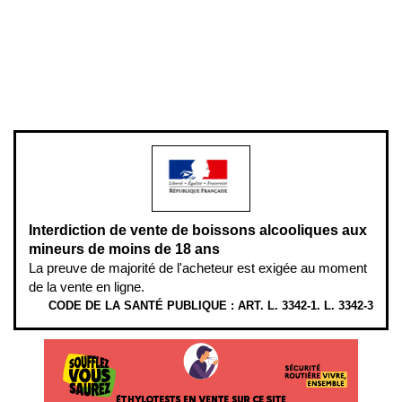
Plan du site
Gestion des cookies
Pour votre santé, évitez de manger entre les repas,
www.mangerbouger.fr
.
L’abus d’alcool est dangereux pour la santé, à consommer avec
modération.
Interdiction de vente de boissons alcooliques aux
mineurs de moins de 18 ans
La preuve de majorité de l'acheteur est exigée au moment
de la vente en ligne.
CODE DE LA SANTÉ PUBLIQUE : ART. L. 3342-1. L. 3342-3
ÉTHYLOTESTS EN VENTE SUR CE SITE. L’ALCOOL EST EN CAUSE