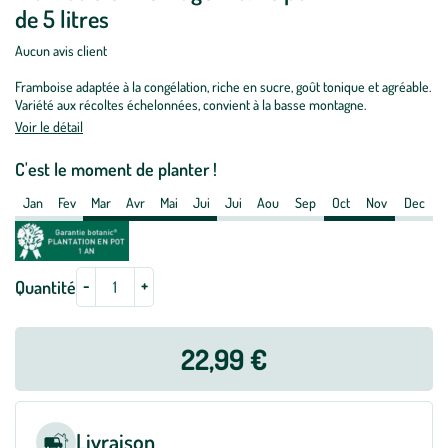
de 5 litres
:
Framboisier
Aucun avis client
Heritage
Framboise adaptée à la congélation, riche en sucre, goût tonique et agréable.
Bio.
Variété aux récoltes échelonnées, convient à la basse montagne.
Le
Voir le détail
pot
de
C'est le moment de planter !
5
Jan
Fev
Mar
Avr
Mai
Jui
Jui
Aou
Sep
Oct
Nov
Dec
litres
-
+
Quantité
22,99 €
Livraison