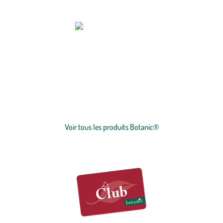
botanic®, expert du végétal, propose une large gamme de produits
de qualité et accessibles à tous. Les produits à marque botanic®
reflètent notre engagement pour la nature et nos valeurs.
Graines
et
plants
potagers, plantes fleuries et
arbustes
,
outillages
et
accessoires
du jardinier
… Nos produits répondent à un cahier des charges sans
Voir plus
concession sur la qualité, l'excellence environnementale et sociétale
et le prix juste.
Voir tous les produits Botanic®