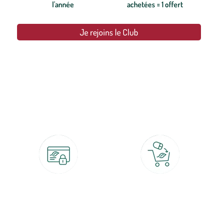
l'année
achetées = 1 offert
Je rejoins le Club
botanic®, les jardineries expertes du végétal depuis 1995.
Paiement 100% sécurisé
Click & Collect
CB, PayPal, carte cadeau, Alma 3x ou
retrait gratuit en magasin sous 2h
4x