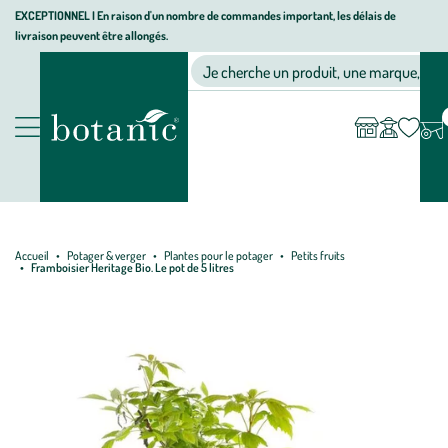
Aller
Aller
Aller
EXCEPTIONNEL I En raison d'un nombre de commandes important, les délais de
livraison peuvent être allongés.
à
au
au
Jardinerie écologique, animalerie, décoration, alimentation bio bot
la
contenu
pied
Ma
Nos magasins
Mon
Je cherche un produit, une marque, un co
liste
compte
navigation
principal
de
d’envies
page
Nos produits
Accueil
Potager & verger
Plantes pour le potager
Petits fruits
Framboisier Heritage Bio. Le pot de 5 litres