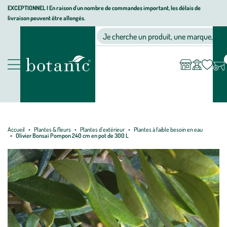
Aller
Aller
Aller
EXCEPTIONNEL I En raison d'un nombre de commandes important, les délais de
livraison peuvent être allongés.
à
au
au
Jardinerie écologique, animalerie, décoration, alimentation bio bot
la
contenu
pied
Ma
Nos magasins
Mon
Je cherche un produit, une marque, un co
liste
compte
navigation
principal
de
d’envies
page
Nos produits
Accueil
Plantes & fleurs
Plantes d'extérieur
Plantes à faible besoin en eau
Olivier Bonsaï Pompon 240 cm en pot de 300 L