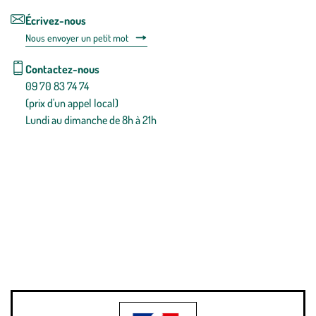
Écrivez-nous
Nous envoyer un petit mot
Contactez-nous
09 70 83 74 74
(prix d'un appel local)
Lundi au dimanche de 8h à 21h
Conditions générales de vente
Conditions générales d'utilisation
Mentions légales
Politique de confidentialité & cookies
Pièces détachées
Plan du site
Gestion des cookies
Pour votre santé, évitez de manger entre les repas,
www.mangerbouger.fr
.
L’abus d’alcool est dangereux pour la santé, à consommer avec
modération.