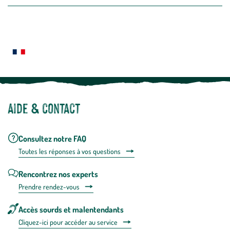
la
newslette
En
Le saviez-vous ?
savoir
plus
Notre site botanic® a été pensé, créé et développé en FRANCE
Aide & contact
Consultez notre FAQ
Toutes les répons
es à vos questions
Rencontrez nos experts
Prendre rendez-vous
Accès sourds et malentendants
Cliquez-ici pour accéder au service