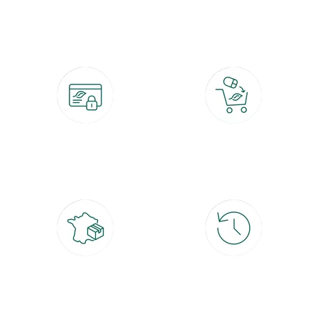
botanic®, les jardineries expertes du végétal depuis 1995.
Paiement 100% sécurisé
Click & Collect
CB, PayPal, carte cadeau, Alma 3x ou
retrait gratuit en magasin sous 2h
4x
Livraison partout en France
30 jours pour changer d'avis
à domicile ou point relais
et retour gratuit en magasin