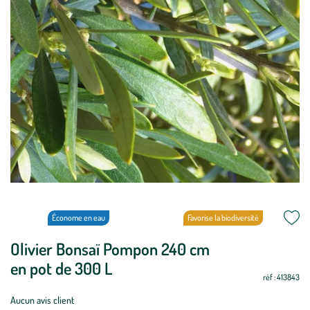
Économe en eau
Favorise la biodiversité
Olivier Bonsaï Pompon 240 cm
Période
Oui
Oui
Oui
Oui
Oui
Oui
Oui
Oui
Oui
Oui
Oui
Oui
de
en pot de 300 L
réf : 413843
plantation
:
Aucun avis client