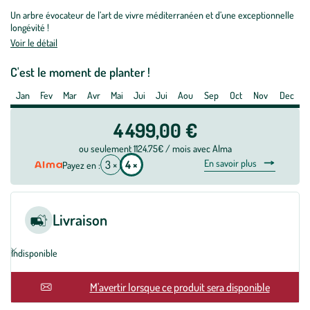
Olivier
Un arbre évocateur de l’art de vivre méditerranéen et d’une exceptionnelle
Bonsaï
longévité !
Pompon
Voir le détail
240
cm
C'est le moment de planter !
en
Jan
Fev
Mar
Avr
Mai
Jui
Jui
Aou
Sep
Oct
Nov
Dec
pot
de
4 499,00 €
300
ou seulement 1124.75€ / mois avec Alma
L
En savoir plus
3 ×
4 ×
Payez en :
Livraison
Indisponible
En rupture
M'avertir lorsque ce produit sera disponible