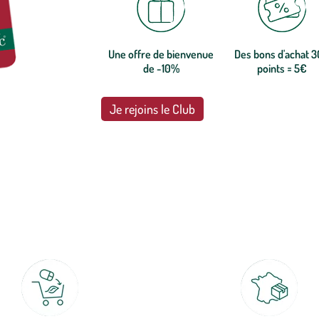
Une offre de bienvenue
Des bons d'achat 
de -10%
points = 5€
Je rejoins le Club
botanic®, les jardineries expertes du végétal depuis 1995.