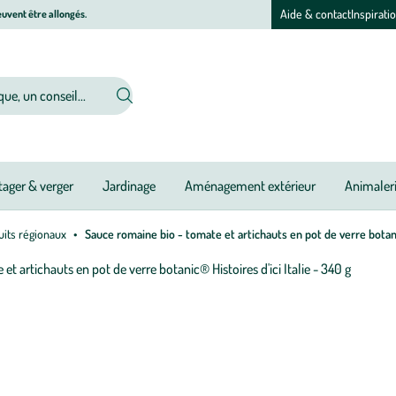
Aide & contact
Inspirati
uvent être allongés.
ager & verger
Jardinage
Aménagement extérieur
Animaler
uits régionaux
Sauce romaine bio - tomate et artichauts en pot de verre botanic
Afficher
le
M
M
zoom
à
à
pour
jo
jo
l’image
1
sur
1