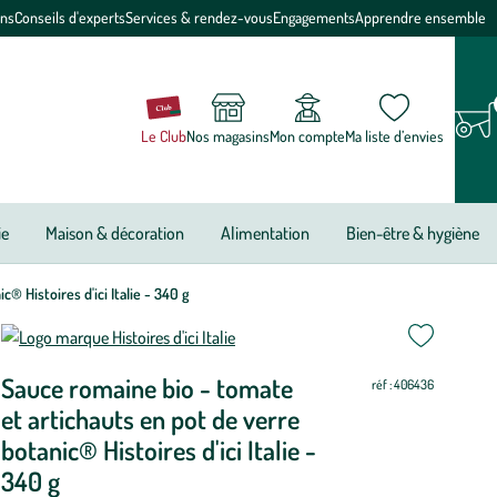
ons
Conseils d'experts
Services & rendez-vous
Engagements
Apprendre ensemble
Le Club
Nos magasins
Mon compte
Ma liste d’envies
ie
Maison & décoration
Alimentation
Bien-être & hygiène
® Histoires d'ici Italie - 340 g
ettre
ettre
Sauce romaine bio - tomate
ur
ur
réf : 406436
et artichauts en pot de verre
botanic® Histoires d'ici Italie -
340 g