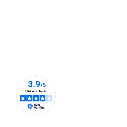
usagés
Rappels de produits
Aide & contact
Foire aux questions
Accessibilité : non conforme
Nos clients prennent la parole
En savoir plus