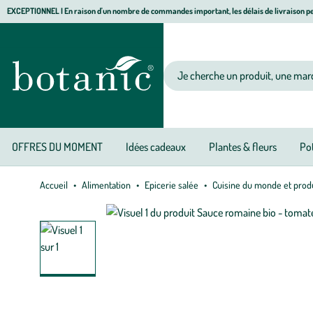
Aller
Aller
Aller
EXCEPTIONNEL I En raison d'un nombre de commandes important, les délais de livraison pe
à
au
au
Jardinerie écologique, animalerie, décoration, alimentation bio botanic®
la
contenu
pied
navigation
principal
de
Votre recherche
page
OFFRES DU MOMENT
Idées cadeaux
Plantes & fleurs
Pot
Accueil
Alimentation
Epicerie salée
Cuisine du monde et prod