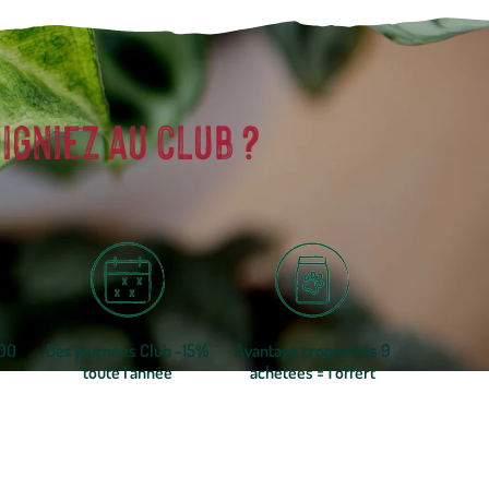
igniez au club ?
300
Des journées Club -15%
Avantage croquettes 9
toute l'année
achetées = 1 offert