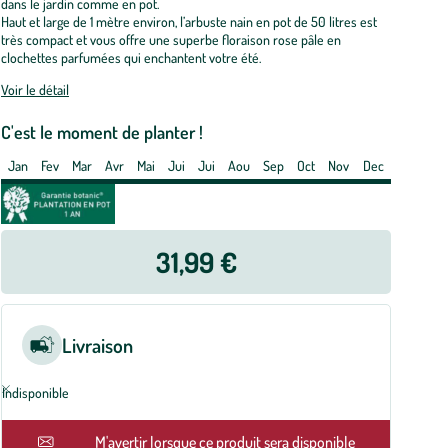
appy
dans le jardin comme en pot.
Haut et large de 1 mètre environ, l’arbuste nain en pot de 50 litres est
aydream.
très compact et vous offre une superbe floraison rose pâle en
clochettes parfumées qui enchantent votre été.
t
Voir le détail
e
0
C'est le moment de planter !
tres
Jan
Fev
Mar
Avr
Mai
Jui
Jui
Aou
Sep
Oct
Nov
Dec
31,99 €
Livraison
Indisponible
M'avertir lorsque ce produit sera disponible