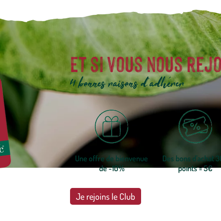
Et si vous nous rejo
4 bonnes raisons d'adhérer
Une offre de bienvenue
Des bons d'achat 
de -10%
points = 5€
Je rejoins le Club