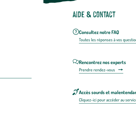
Aide & contact
Consultez notre FAQ
Toutes les répons
es à vos questio
Rencontrez nos experts
Prendre rendez-vous
Accès sourds et malentenda
Cliquez-ici pour accéder au servic
 en FRANCE
énérales d'utilisation
Mentions légales
Politique de confidentialité & cookies
Pièces