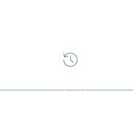
ce
30 jours pour changer d'avis
et retour gratuit en magasin
ous avec la nature, inspirez-vous et
offres exclusives !