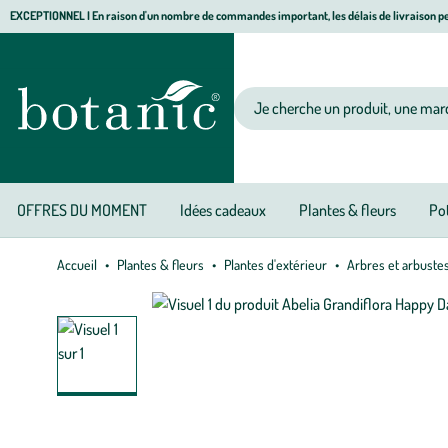
Aller
Aller
Aller
EXCEPTIONNEL I En raison d'un nombre de commandes important, les délais de livraison pe
à
au
au
Jardinerie écologique, animalerie, décoration, alimentation bio botanic®
la
contenu
pied
navigation
principal
de
Votre recherche
page
OFFRES DU MOMENT
Idées cadeaux
Plantes & fleurs
Pot
Accueil
Plantes & fleurs
Plantes d'extérieur
Arbres et arbuste