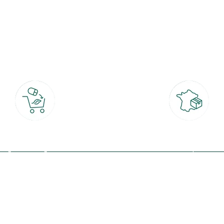
botanic®, les jardineries expertes du végétal depuis 1995.
Click & Collect
Livraison partout en Fran
rait gratuit en magasin sous 2h
à domicile ou point relais
(Re)connectez-v
profitez de nos 
Plantes & fleurs