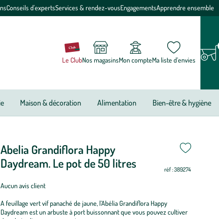
ons
Conseils d'experts
Services & rendez-vous
Engagements
Apprendre ensemble
Le Club
Nos magasins
Mon compte
Ma liste d’envies
ie
Maison & décoration
Alimentation
Bien-être & hygiène
Abelia Grandiflora Happy
riode
i
i
i
i
i
i
i
i
i
i
i
i
e
Daydream. Le pot de 50 litres
réf : 389274
antation
Aucun avis client
elia
A feuillage vert vif panaché de jaune, l’Abélia Grandiflora Happy
andiflora
Daydream est un arbuste à port buissonnant que vous pouvez cultiver