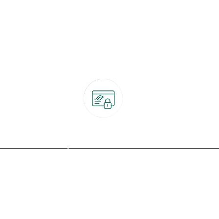
Paiement 100% sécurisé
CB, PayPal, carte cadeau, Alma 3x ou 4x
ret
Qui sommes-nous ?
Notre programme de fidélité