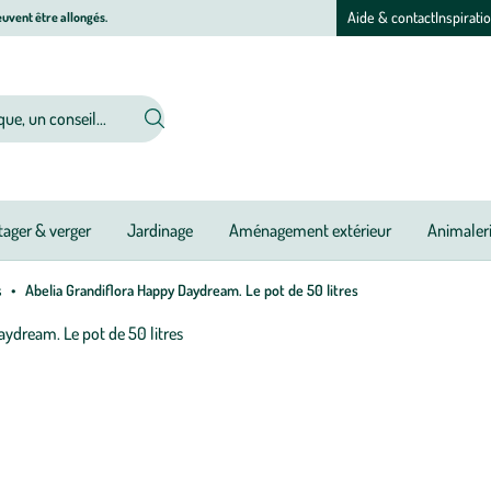
Aide & contact
Inspirati
uvent être allongés.
ager & verger
Jardinage
Aménagement extérieur
Animaler
s
Abelia Grandiflora Happy Daydream. Le pot de 50 litres
Afficher
le
Pé
Ou
Ou
Ou
Ou
Ou
Ou
Ou
Ou
Ou
Ou
Ou
Ou
zoom
d
pour
pl
l’image
:
1
Ab
sur
Gr
1