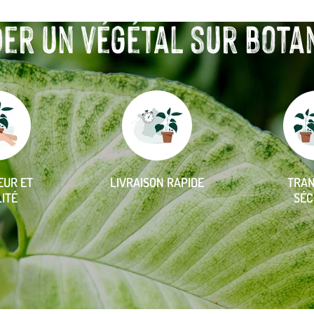
r un végétal sur botanic
EUR ET
LIVRAISON RAPIDE
TRA
ITÉ
SÉC