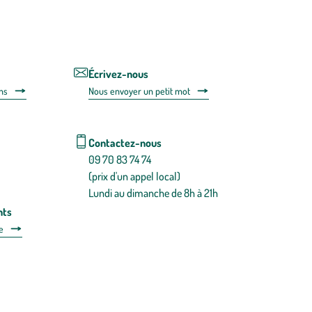
utilisant
le
lien
de
désabonnem
intégré
Écrivez-nous
dans
ns
Nous envoyer un petit mot
la
newsletter.
En
savoir
Contactez-nous
plus
09 70 83 74 74
(prix d'un appel local)
Lundi au dimanche de 8h à 21h
nts
e
 détachées
Plan du site
Gestion des cookies