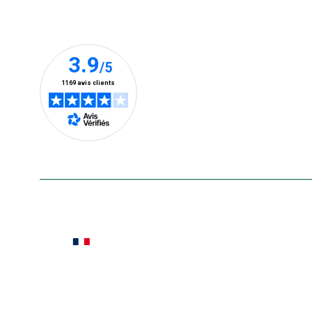
Nos clients prennent la parole
En savoir plus
Le saviez-vous ?
Notre site botanic® a été pensé, créé et développé
Conditions générales de vente
Conditions g