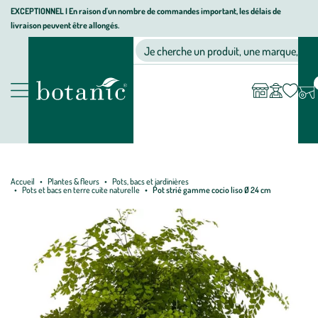
Aller
Aller
Aller
EXCEPTIONNEL I En raison d'un nombre de commandes important, les délais de
livraison peuvent être allongés.
à
au
au
Jardinerie écologique, animalerie, décoration, alimentation bio bot
la
contenu
pied
Ma
Nos magasins
Mon
Je cherche un produit, une marque, un co
liste
compte
navigation
principal
de
d’envies
page
Nos produits
Accueil
Plantes & fleurs
Pots, bacs et jardinières
Pots et bacs en terre cuite naturelle
Pot strié gamme cocio liso Ø 24 cm