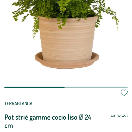
Mettre
Mettre
TERRABLANCA
à
à
Pot strié gamme cocio liso Ø 24
jour
jour
réf : 379453
cm