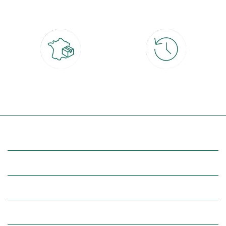
CB, PayPal, carte cadeau, Alma 3x ou
retrait gratuit en magasin sous 2h
4x
Livraison partout en France
30 jours pour changer d'avis
à domicile ou point relais
et retour gratuit en magasin
(Re)découvrez botanic®
Entre vous et nous
Nos univers botanic®