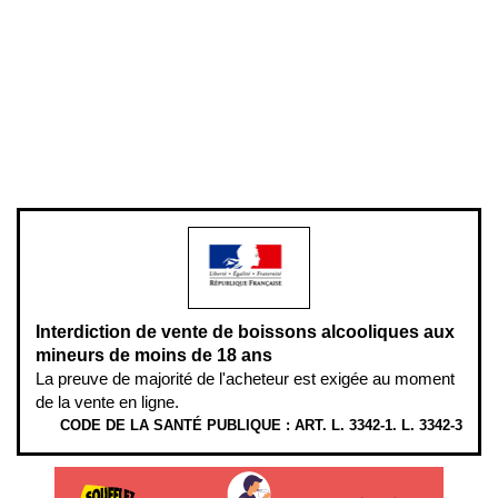
Conditions générales de vente
Conditions générales d'utilisation
Mentions légales
Politique de confidentialité & cookies
Pièces détachées
Plan du site
Gestion des cookies
Pour votre santé, évitez de manger entre les repas,
www.mangerbouger.fr
.
L’abus d’alcool est dangereux pour la santé, à consommer avec
modération.
Interdiction de vente de boissons alcooliques aux
mineurs de moins de 18 ans
La preuve de majorité de l'acheteur est exigée au moment
de la vente en ligne.
CODE DE LA SANTÉ PUBLIQUE : ART. L. 3342-1. L. 3342-3
ÉTHYLOTESTS EN VENTE SUR CE SITE. L’ALCOOL EST EN CAUSE