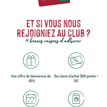
Et si vous nous
rejoigniez au club ?
4 bonnes raisons d'adhérer
Une offre de bienvenue de
Des bons d'achat 300 points =
-10%
5€