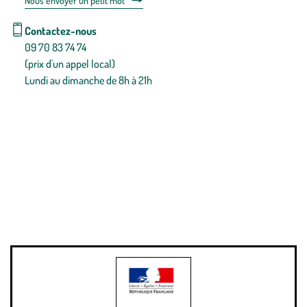
Nous envoyer un petit mot
Contactez-nous
09 70 83 74 74
(prix d'un appel local)
Lundi au dimanche de 8h à 21h
Conditions générales de vente
Conditions générales d'utilisation
Mentions légales
Politique de confidentialité & cookies
Pièces détachées
Plan du site
Gestion des cookies
Pour votre santé, évitez de manger entre les repas,
www.mangerbouger.fr
.
L’abus d’alcool est dangereux pour la santé, à consommer avec
modération.