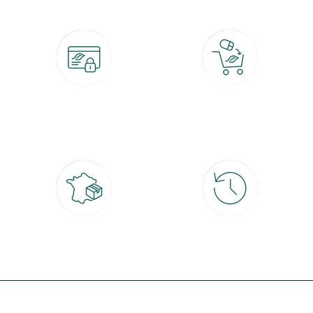
Paiement 100% sécurisé
Click & Collect
CB, PayPal, carte cadeau, Alma 3x ou
retrait gratuit en magasin sous 2h
4x
Livraison partout en France
30 jours pour changer d'avis
à domicile ou point relais
et retour gratuit en magasin