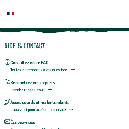
Le saviez-vous ?
savoir
plus
Notre site botanic® a été pensé, créé et développé en FRANCE
Aide & contact
Consultez notre FAQ
Toutes les répons
es à vos questions
Rencontrez nos experts
Prendre rendez-vous
Accès sourds et malentendants
Cliquez-ici pour accéder au service
Écrivez-nous