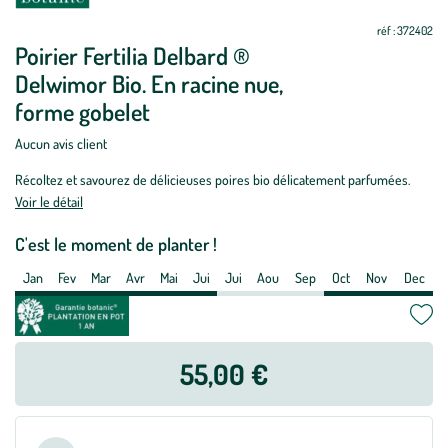
de
réf : 372402
plantation
Poirier Fertilia Delbard ®
:
Delwimor Bio. En racine nue,
Poirier
forme gobelet
Fertilia
Delbard
Aucun avis client
®
Delwimor
Récoltez et savourez de délicieuses poires bio délicatement parfumées.
Voir le détail
Bio.
En
C'est le moment de planter !
racine
nue,
Jan
Fev
Mar
Avr
Mai
Jui
Jui
Aou
Sep
Oct
Nov
Dec
forme
gobelet
55,00 €