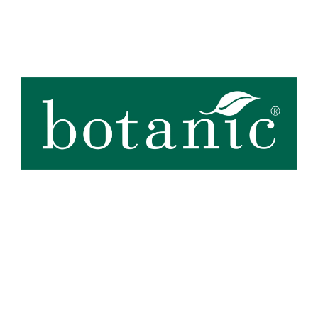
Zoom sur la marque
botanic®, expert du végétal, propose une large gamme de produits
de qualité et accessibles à tous. Les produits à marque botanic®
reflètent notre engagement pour la nature et nos valeurs.
Graines
et
plants
potagers, plantes fleuries et
arbustes
,
outillages
et
accessoires
du jardinier
… Nos produits répondent à un cahier des charges sans
Voir plus
concession sur la qualité, l'excellence environnementale et sociétale