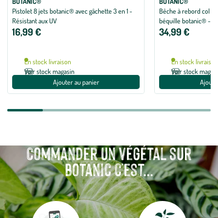
BOTANIC®
BOTANIC®
Pistolet 8 jets botanic® avec gâchette 3 en 1 -
Bêche à rebord col d
Résistant aux UV
béquille botanic® - 2
16,99 €
34,99 €
En stock livraison
En stock livraiso
Voir stock magasin
Voir stock magas
Ajouter au panier
Ajoute
Commander un végétal sur
botanic c'est...