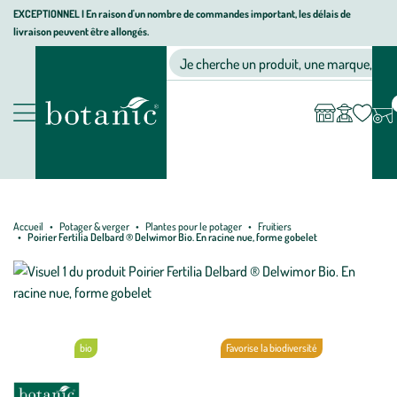
Aller
Aller
Aller
EXCEPTIONNEL I En raison d'un nombre de commandes important, les délais de
livraison peuvent être allongés.
à
au
au
Jardinerie écologique, animalerie, décoration, alimentation bio bot
la
contenu
pied
Ma
Nos magasins
Mon
Je cherche un produit, une marque, un co
liste
compte
navigation
principal
de
d’envies
page
Nos produits
Accueil
Potager & verger
Plantes pour le potager
Fruitiers
Poirier Fertilia Delbard ® Delwimor Bio. En racine nue, forme gobelet
bio
Favorise la biodiversité
Période
Oui
Oui
Oui
Oui
Oui
Oui
Non
Non
Non
Oui
Oui
Oui