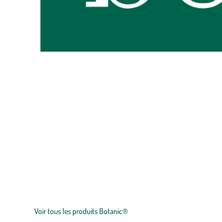
Zoom sur la marque
botanic®, expert du végétal, propose une large gamme de produit
plants
potagers, plantes fleuries et
arbustes
,
outillages
et
accesso
et le prix juste.
Voir tous les produits Botanic®