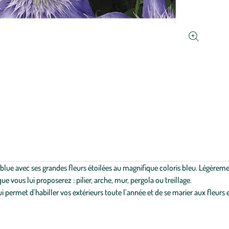
Afficher
le
zoom
pour
l’image
1
sur
1
blue avec ses grandes fleurs étoilées au magnifique coloris bleu. Légèreme
 vous lui proposerez : pilier, arche, mur, pergola ou treillage.
i permet d’habiller vos extérieurs toute l’année et de se marier aux fleurs 