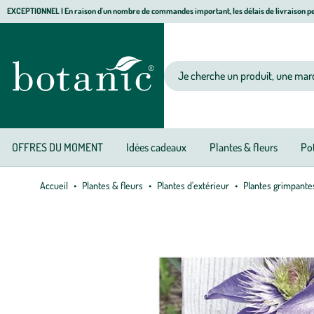
Aller
Aller
Aller
EXCEPTIONNEL I En raison d'un nombre de commandes important, les délais de livraison pe
à
au
au
Jardinerie écologique, animalerie, décoration, alimentation bio botanic®
la
contenu
pied
navigation
principal
de
Votre recherche
page
OFFRES DU MOMENT
Idées cadeaux
Plantes & fleurs
Pot
Accueil
Plantes & fleurs
Plantes d'extérieur
Plantes grimpante