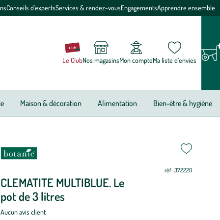
ons
Conseils d'experts
Services & rendez-vous
Engagements
Apprendre ensemble
Le Club
Nos magasins
Mon compte
Ma liste d’envies
ie
Maison & décoration
Alimentation
Bien-être & hygiène
riode
i
i
i
i
i
i
i
i
i
i
i
i
e
réf : 372220
antation
CLEMATITE MULTIBLUE. Le
pot de 3 litres
LEMATITE
ULTIBLUE.
Aucun avis client