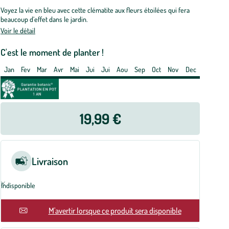
Voyez la vie en bleu avec cette clématite aux fleurs étoilées qui fera
t
beaucoup d’effet dans le jardin.
e
Voir le détail
tres
C'est le moment de planter !
Jan
Fev
Mar
Avr
Mai
Jui
Jui
Aou
Sep
Oct
Nov
Dec
19,99 €
Livraison
Indisponible
En rupture
M'avertir lorsque ce produit sera disponible