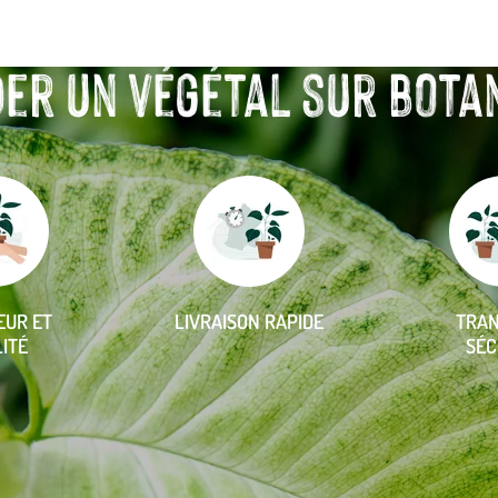
r un végétal sur botanic
EUR ET
LIVRAISON RAPIDE
TRA
ITÉ
SÉC