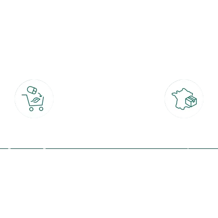
botanic®, les jardineries expertes du végétal depuis 1995.
Click & Collect
Livraison partout en Fran
rait gratuit en magasin sous 2h
à domicile ou point relais
(Re)connectez-v
profitez de nos 