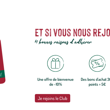
Et si vous nous rejo
4 bonnes raisons d'adhérer
Une offre de bienvenue
Des bons d'achat 
de -10%
points = 5€
Je rejoins le Club