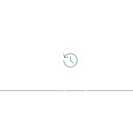
ce
30 jours pour changer d'avis
et retour gratuit en magasin
ous avec la nature, inspirez-vous et
offres exclusives !