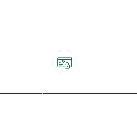
Paiement 100% sécurisé
CB, PayPal, carte cadeau, Alma 3x ou 4x
ret