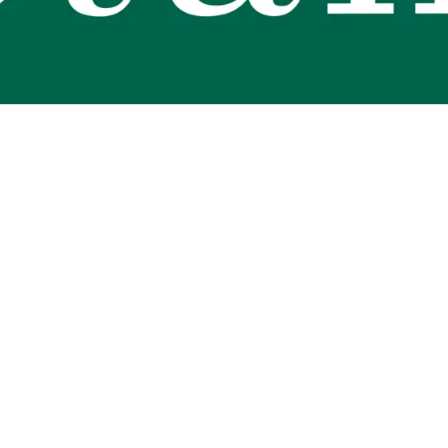
s de qualité et accessibles à tous. Les produits à marque botanic® reflèt
ires du jardinier
… Nos produits répondent à un cahier des charges sans conc