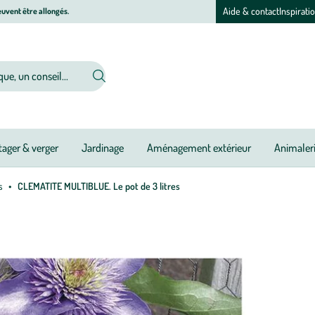
Aide & contact
Inspirati
uvent être allongés.
ager & verger
Jardinage
Aménagement extérieur
Animaler
s
CLEMATITE MULTIBLUE. Le pot de 3 litres
Pé
Ou
Ou
Ou
Ou
Ou
Ou
Ou
Ou
Ou
Ou
Ou
Ou
d
pl
:
C
M