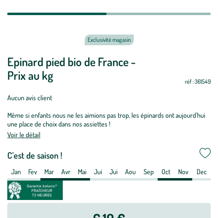
Exclusivité magasin
Epinard pied bio de France -
Article
Non
Non
Oui
Oui
Oui
Non
Non
Non
Non
Oui
Oui
Non
saisonnalité
Prix au kg
réf : 361549
:
Epinard
Aucun avis client
pied
Même si enfants nous ne les aimions pas trop, les épinards ont aujourd'hui
bio
une place de choix dans nos assiettes !
de
Voir le détail
France
-
C’est de saison !
Prix
Jan
Fev
Mar
Avr
Mai
Jui
Jui
Aou
Sep
Oct
Nov
Dec
au
kg