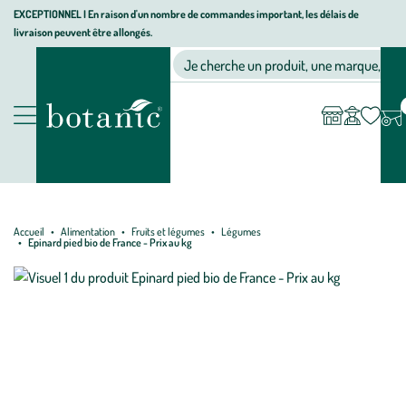
Aller
Aller
Aller
EXCEPTIONNEL I En raison d'un nombre de commandes important, les délais de
livraison peuvent être allongés.
à
au
au
Jardinerie écologique, animalerie, décoration, alimentation bio bot
la
contenu
pied
Ma
Nos magasins
Mon
Je cherche un produit, une marque, un co
liste
compte
navigation
principal
de
d’envies
page
Nos produits
Accueil
Alimentation
Fruits et légumes
Légumes
Epinard pied bio de France - Prix au kg