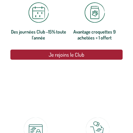
Des journées Club -15% toute
Avantage croquettes 9
l'année
achetées = 1 offert
Je rejoins le Club
botanic®, les jardineries expertes du végétal depuis 1995.