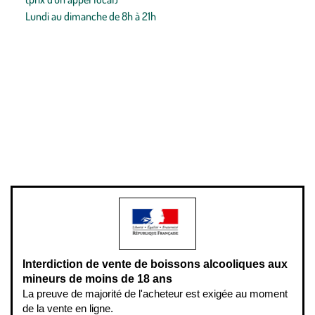
Lundi au dimanche de 8h à 21h
Conditions générales de vente
Conditions générales d'utilisation
Mentions légales
Politique de confidentialité & cookies
Pièces détachées
Plan du site
Gestion des cookies
Pour votre santé, évitez de manger entre les repas,
www.mangerbouger.fr
.
L’abus d’alcool est dangereux pour la santé, à consommer avec
modération.
Interdiction de vente de boissons alcooliques aux
mineurs de moins de 18 ans
La preuve de majorité de l'acheteur est exigée au moment
de la vente en ligne.