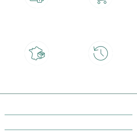
Paiement 100% sécurisé
Click & Collect
CB, PayPal, carte cadeau, Alma 3x ou
retrait gratuit en magasin sous 2h
4x
Livraison partout en France
30 jours pour changer d'avis
à domicile ou point relais
et retour gratuit en magasin
(Re)découvrez botanic®