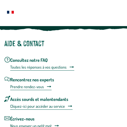
Le saviez-vous ?
savoir
plus
Notre site botanic® a été pensé, créé et développé en FRANCE
Aide & contact
Consultez notre FAQ
Toutes les répons
es à vos questions
Rencontrez nos experts
Prendre rendez-vous
Accès sourds et malentendants
Cliquez-ici pour accéder au service
Écrivez-nous
Nous envoyer un petit mot