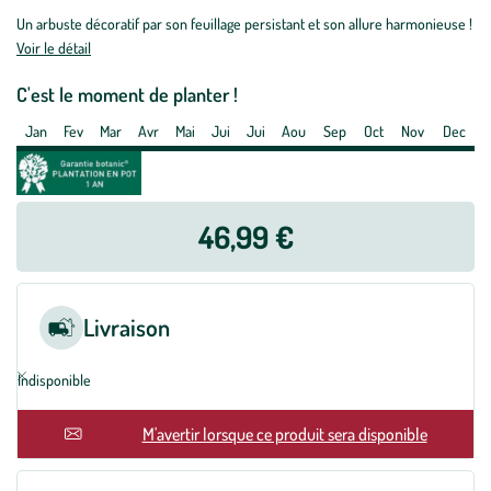
Buxus
Un arbuste décoratif par son feuillage persistant et son allure harmonieuse !
Sempervirens
Voir le détail
ou
Buis
C'est le moment de planter !
30/40
Jan
Fev
Mar
Avr
Mai
Jui
Jui
Aou
Sep
Oct
Nov
Dec
cm
en
pot
de
46,99 €
4
L
Livraison
Indisponible
En rupture
M'avertir lorsque ce produit sera disponible