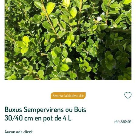
Favorise la biodiversité
Buxus Sempervirens ou Buis
Période
Oui
Oui
Oui
Oui
Oui
Oui
Oui
Oui
Oui
Oui
Oui
Oui
de
30/40 cm en pot de 4 L
réf : 350402
plantation
:
Aucun avis client