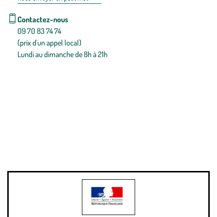
Contactez-nous
09 70 83 74 74
(prix d'un appel local)
Lundi au dimanche de 8h à 21h
Conditions générales de vente
Conditions générales d'utilisation
Mentions légales
Politique de confidentialité & cookies
Pièces détachées
Plan du site
Gestion des cookies
Pour votre santé, évitez de manger entre les repas,
www.mangerbouger.fr
.
L’abus d’alcool est dangereux pour la santé, à consommer avec
modération.