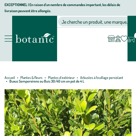
Aller
Aller
Aller
EXCEPTIONNEL I En raison d'un nombre de commandes important, les délais de
livraison peuvent être allongés.
à
au
au
Jardinerie écologique, animalerie, décoration, alimentation bio bot
la
contenu
pied
Ma
Nos magasins
Mon
Je cherche un produit, une marque, un co
liste
compte
navigation
principal
de
d’envies
page
Nos produits
Accueil
Plantes & fleurs
Plantes d'extérieur
Arbustes à feuillage persistant
Buxus Sempervirens ou Buis 30/40 cm en pot de 4 L