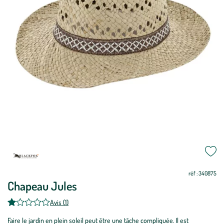
Mettre
Mettre
à
à
jour
jour
réf : 340875
Chapeau Jules
Avis (1)
Faire le jardin en plein soleil peut être une tâche compliquée. Il est