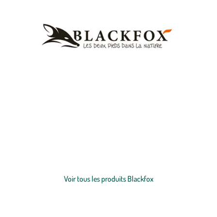
Être habillé de la tête aux pieds avec Blackfox ! Cette entreprise
spécialisée dans les vêtements d’extérieur vous propose une
sélection de
bottes
, de
sabots
, de
gants
et d’accessoires pour profiter
pleinement de la nature. Leurs différentes couleurs et tailles
s’accordent parfaitement avec vos tenues de jardinage ou vos
Voir plus
vêtements de tous les jours. Fabriqués en France avec du caoutchouc
naturel, leurs chaussures et leurs accessoires vous apporteront un
Voir tous les produits Blackfox
confort optimal. Parfait pour les petits, mais également pour les plus
grands, leurs produits vous feront partager un moment de détente
en famille.