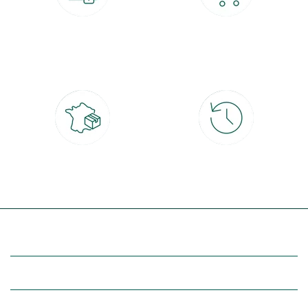
Paiement 100% sécurisé
Click & Collect
CB, PayPal, carte cadeau, Alma 3x ou
retrait gratuit en magasin sous 2h
4x
Livraison partout en France
30 jours pour changer d'avis
à domicile ou point relais
et retour gratuit en magasin
(Re)découvrez botanic®
Entre vous et nous