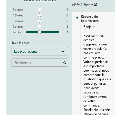
Utile
(0)
Signaler
5
étoiles
0
4
étoiles
0
Réponse de
botanic.com
3
étoiles
0
Bonjour,

2
étoiles
0
1
étoile
1
Nous sommes 
désolés 
Trier les avis
d'apprendre que 
votre produit n'a 
pas été livré 
comme prévu. 
Votre expérience 
est importante 
pour nous et nous 
comprenons la 
frustration que cela 
peut engendrer. 
Nous avons 
procédé au 
remboursement 
de votre 
commande. 
Excellente journée. 
Manon du Service 