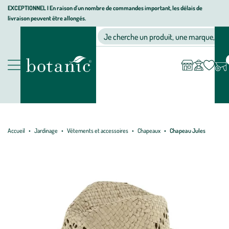
Aller
Aller
Aller
EXCEPTIONNEL I En raison d'un nombre de commandes important, les délais de
livraison peuvent être allongés.
à
au
au
Jardinerie écologique, animalerie, décoration, alimentation bio bot
la
contenu
pied
Ma
Nos magasins
Mon
Je cherche un produit, une marque, un co
liste
compte
navigation
principal
de
d’envies
page
Nos produits
Accueil
Jardinage
Vêtements et accessoires
Chapeaux
Chapeau Jules