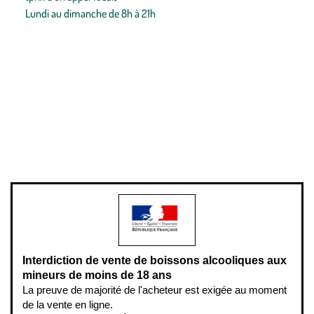
Lundi au dimanche de 8h à 21h
Conditions générales de vente
Conditions générales d'utilisation
Mentions légales
Politique de confidentialité & cookies
Pièces détachées
Plan du site
Gestion des cookies
Pour votre santé, évitez de manger entre les repas,
www.mangerbouger.fr
.
L’abus d’alcool est dangereux pour la santé, à consommer avec
modération.
Interdiction de vente de boissons alcooliques aux
mineurs de moins de 18 ans
La preuve de majorité de l'acheteur est exigée au moment
de la vente en ligne.