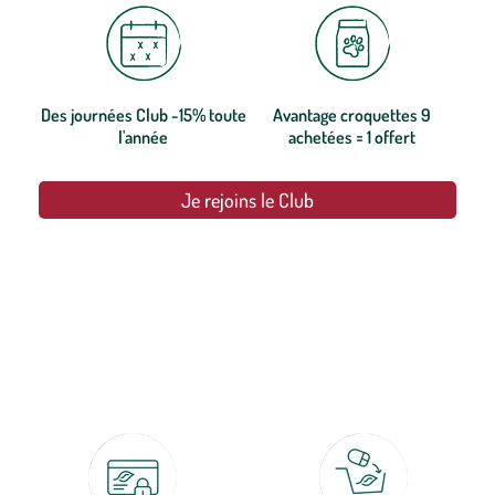
Des journées Club -15% toute
Avantage croquettes 9
l'année
achetées = 1 offert
Je rejoins le Club
botanic®, les jardineries expertes du végétal depuis 1995.