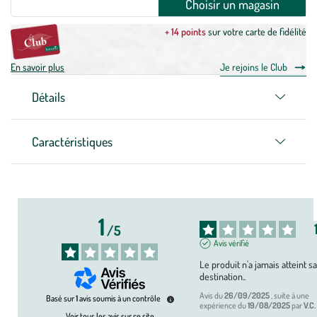
Choisir un magasin
+ 14 points
sur votre carte de fidélité
En savoir plus
Je rejoins le Club
Détails
Caractéristiques
1
/
5
Avis vérifié
Le produit n'a jamais atteint sa
destination..
Avis du
26/09/2025
, suite à une
Basé sur
1
avis soumis à un contrôle
expérience du
19/08/2025
par
V.C.
Voir tous les avis sur ce site