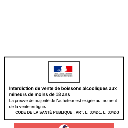
Conditions générales de vente
Conditions générales d'utilisation
Mentions légales
Politique de confidentialité & cookies
Pièces détachées
Plan du site
Gestion des cookies
Pour votre santé, évitez de manger entre les repas,
www.mangerbouger.fr
.
L’abus d’alcool est dangereux pour la santé, à consommer avec
modération.
Interdiction de vente de boissons alcooliques aux
mineurs de moins de 18 ans
La preuve de majorité de l'acheteur est exigée au moment
de la vente en ligne.
CODE DE LA SANTÉ PUBLIQUE : ART. L. 3342-1. L. 3342-3
ÉTHYLOTESTS EN VENTE SUR CE SITE. L’ALCOOL EST EN CAUSE