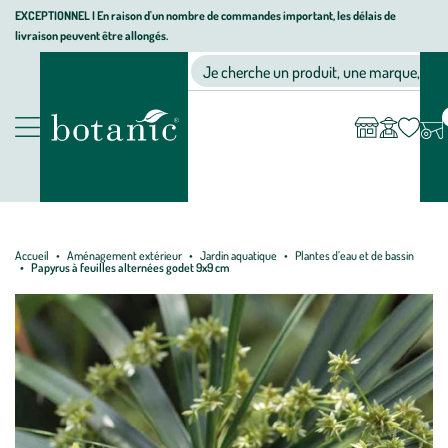
Aller
Aller
Aller
EXCEPTIONNEL I En raison d'un nombre de commandes important, les délais de
livraison peuvent être allongés.
à
au
au
Jardinerie écologique, animalerie, décoration, alimentation bio bot
la
contenu
pied
Ma
Nos magasins
Mon
Je cherche un produit, une marque, un co
liste
compte
navigation
principal
de
d’envies
page
Nos produits
Accueil
Aménagement extérieur
Jardin aquatique
Plantes d’eau et de bassin
Papyrus à feuilles alternées godet 9x9 cm