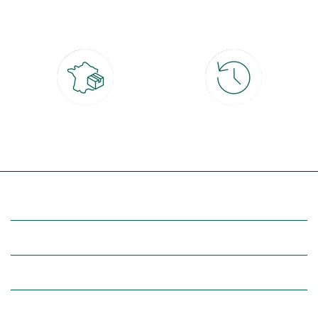
CB, PayPal, carte cadeau, Alma 3x ou
retrait gratuit en magasin sous 2h
4x
Livraison partout en France
30 jours pour changer d'avis
à domicile ou point relais
et retour gratuit en magasin
(Re)découvrez botanic®
Entre vous et nous
Nos univers botanic®