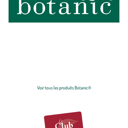
botanic®, expert du végétal, propose une large gamme de produits
de qualité et accessibles à tous. Les produits à marque botanic®
reflètent notre engagement pour la nature et nos valeurs.
Graines
et
plants
potagers, plantes fleuries et
arbustes
,
outillages
et
accessoires
du jardinier
… Nos produits répondent à un cahier des charges sans
Voir plus
concession sur la qualité, l'excellence environnementale et sociétale
et le prix juste.
Voir tous les produits Botanic®