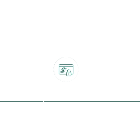
Paiement 100% sécurisé
CB, PayPal, carte cadeau, Alma 3x ou 4x
ret