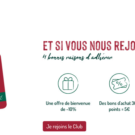
Et si vous nous rejo
4 bonnes raisons d'adhérer
Une offre de bienvenue
Des bons d'achat 
de -10%
points = 5€
Je rejoins le Club