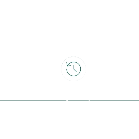
ce
30 jours pour changer d'avis
et retour gratuit en magasin
ous avec la nature, inspirez-vous et