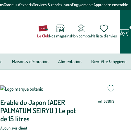
ons
Conseils d'experts
Services & rendez-vous
Engagements
Apprendre ensemble
Le Club
Nos magasins
Mon compte
Ma liste d’envies
ie
Maison & décoration
Alimentation
Bien-être & hygiène
ettre
ettre
riode
i
i
i
i
i
i
i
i
i
i
i
i
e
Erable du Japon (ACER
ur
ur
réf : 309072
antation
PALMATUM SEIRYU ) Le pot
able
de 15 litres
u
Aucun avis client