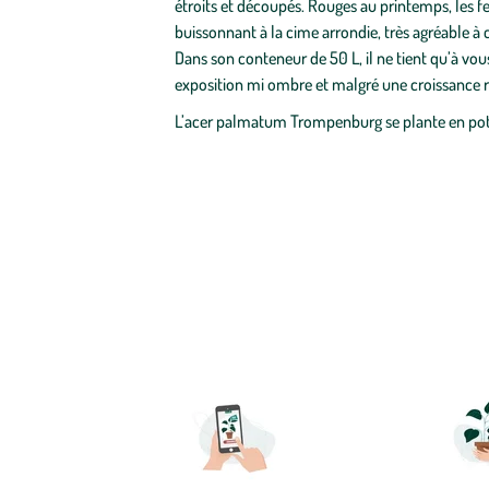
étroits et découpés. Rouges au printemps, les f
buissonnant à la cime arrondie, très agréable à
Dans son conteneur de 50 L, il ne tient qu’à vo
exposition mi ombre et malgré une croissance re
L’acer palmatum Trompenburg se plante en pot ou
Commande
Aller
à
la