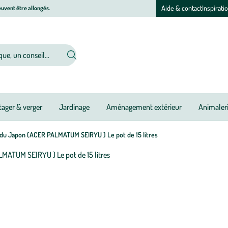
Aide & contact
Inspirati
uvent être allongés.
ager & verger
Jardinage
Aménagement extérieur
Animaler
du Japon (ACER PALMATUM SEIRYU ) Le pot de 15 litres
Afficher
le
M
M
Pé
Ou
Ou
Ou
Ou
Ou
Ou
Ou
Ou
Ou
Ou
Ou
Ou
zoom
à
à
d
pour
jo
jo
pl
l’image
:
1
Er
sur
d
4