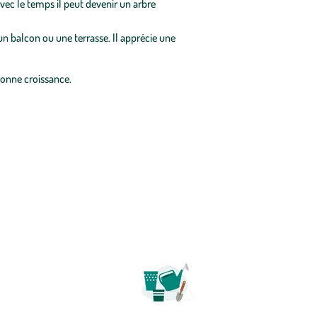
vec le temps il peut devenir un arbre
n balcon ou une terrasse. Il apprécie une
bonne croissance.
 c'est...
Aller
à
NSPORT
la