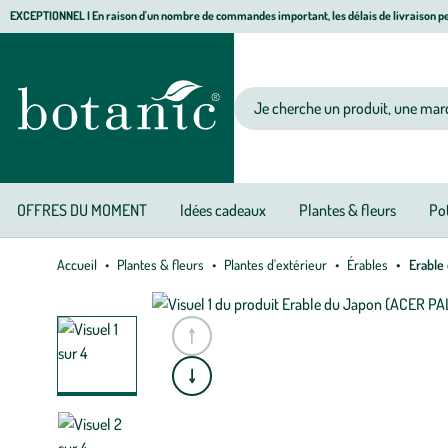
Aller
Aller
Aller
EXCEPTIONNEL I En raison d'un nombre de commandes important, les délais de livraison pe
à
au
au
Jardinerie écologique, animalerie, décoration, alimentation bio botanic®
la
contenu
pied
navigation
principal
de
Votre recherche
page
OFFRES DU MOMENT
Idées cadeaux
Plantes & fleurs
Pot
Accueil
Plantes & fleurs
Plantes d'extérieur
Érables
Erable 
e
A
l
l
e
r
à
l
a
s
l
i
d
e
p
r
é
c
é
d
e
n
t
e
A
l
l
e
r
à
l
a
s
l
i
d
e
s
u
i
v
a
n
t