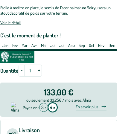
apon
ACER
Facile à mettre en place, le semis de l’acer palmatum Seiryu sera un
atout décoratif de poids sur votre terrain.
ALMATUM
EIRYU
Voir le détail
C'est le moment de planter !
t
Jan
Fev
Mar
Avr
Mai
Jui
Jui
Aou
Sep
Oct
Nov
Dec
e
tres
-
+
Quantité
133,00 €
ou seulement 33.25€ / mois avec Alma
En savoir plus
3 ×
4 ×
Payez en :
Livraison