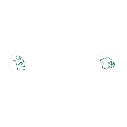
botanic®, les jardineries expertes du végétal depuis 1995.
Click & Collect
Livraison partout en Fran
rait gratuit en magasin sous 2h
à domicile ou point relais
(Re)connectez-v