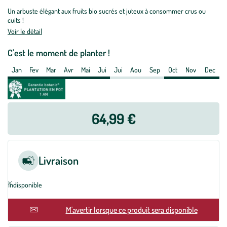
Figuier
Un arbuste élégant aux fruits bio sucrés et juteux à consommer crus ou
Rouge
cuits !
De
Voir le détail
Bordeaux.
Le
C'est le moment de planter !
pot
Jan
Fev
Mar
Avr
Mai
Jui
Jui
Aou
Sep
Oct
Nov
Dec
de
10
litres
forme
64,99 €
1/2
tige
Livraison
Indisponible
En rupture
M'avertir lorsque ce produit sera disponible