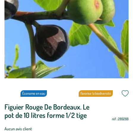
Économe en eau
Favorise la biodiversité
Figuier Rouge De Bordeaux. Le
Période
Oui
Oui
Oui
Oui
Oui
Oui
Non
Non
Non
Oui
Oui
Oui
de
pot de 10 litres forme 1/2 tige
réf : 289288
plantation
:
Aucun avis client