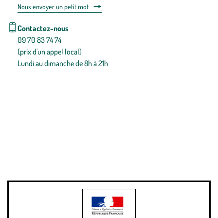
Nous envoyer un petit mot
Contactez-nous
09 70 83 74 74
(prix d'un appel local)
Lundi au dimanche de 8h à 21h
Conditions générales de vente
Conditions générales d'utilisation
Mentions légales
Politique de confidentialité & cookies
Pièces détachées
Plan du site
Gestion des cookies
Pour votre santé, évitez de manger entre les repas,
www.mangerbouger.fr
.
L’abus d’alcool est dangereux pour la santé, à consommer avec
modération.