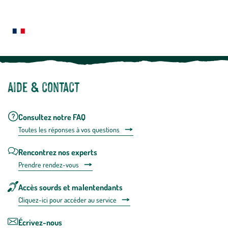
En
Le saviez-vous ?
savoir
plus
Notre site botanic® a été pensé, créé et développé en FRANCE
Aide & contact
Consultez notre FAQ
Toutes les répons
es à vos questions
Rencontrez nos experts
Prendre rendez-vous
Accès sourds et malentendants
Cliquez-ici pour accéder au service
Écrivez-nous