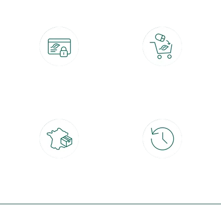
Paiement 100% sécurisé
Click & Collect
CB, PayPal, carte cadeau, Alma 3x ou
retrait gratuit en magasin sous 2h
4x
Livraison partout en France
30 jours pour changer d'avis
à domicile ou point relais
et retour gratuit en magasin