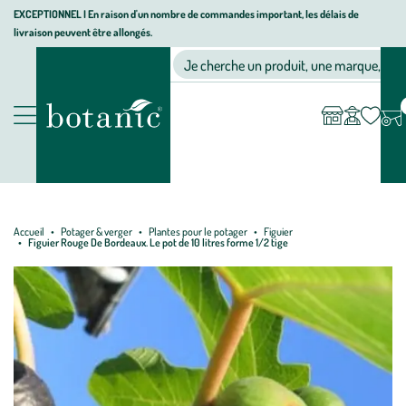
Aller
Aller
Aller
EXCEPTIONNEL I En raison d'un nombre de commandes important, les délais de
livraison peuvent être allongés.
à
au
au
Jardinerie écologique, animalerie, décoration, alimentation bio bot
la
contenu
pied
Ma
Nos magasins
Mon
Je cherche un produit, une marque, un co
liste
compte
navigation
principal
de
d’envies
page
Nos produits
Accueil
Potager & verger
Plantes pour le potager
Figuier
Figuier Rouge De Bordeaux. Le pot de 10 litres forme 1/2 tige