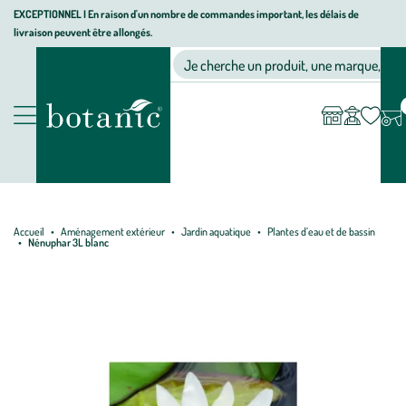
Aller
Aller
Aller
EXCEPTIONNEL I En raison d'un nombre de commandes important, les délais de
livraison peuvent être allongés.
à
au
au
Jardinerie écologique, animalerie, décoration, alimentation bio bot
la
contenu
pied
Ma
Nos magasins
Mon
Je cherche un produit, une marque, un co
liste
compte
navigation
principal
de
d’envies
page
Nos produits
Accueil
Aménagement extérieur
Jardin aquatique
Plantes d’eau et de bassin
Nénuphar 3L blanc