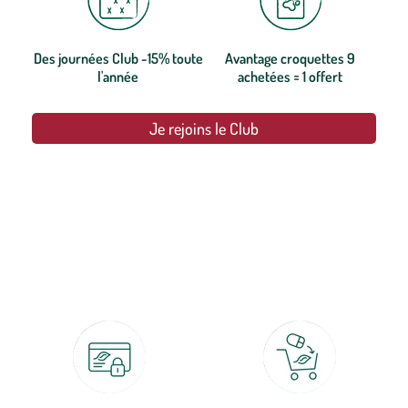
Des journées Club -15% toute
Avantage croquettes 9
l'année
achetées = 1 offert
Je rejoins le Club
botanic®, les jardineries expertes du végétal depuis 1995.