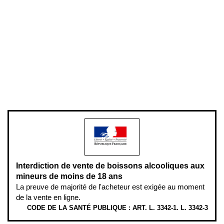
Conditions générales de vente
Conditions générales d'utilisation
Mentions légales
Politique de confidentialité & cookies
Pièces détachées
Plan du site
Gestion des cookies
Pour votre santé, évitez de manger entre les repas,
www.mangerbouger.fr
.
L’abus d’alcool est dangereux pour la santé, à consommer avec
modération.
Interdiction de vente de boissons alcooliques aux
mineurs de moins de 18 ans
La preuve de majorité de l'acheteur est exigée au moment
de la vente en ligne.
CODE DE LA SANTÉ PUBLIQUE : ART. L. 3342-1. L. 3342-3