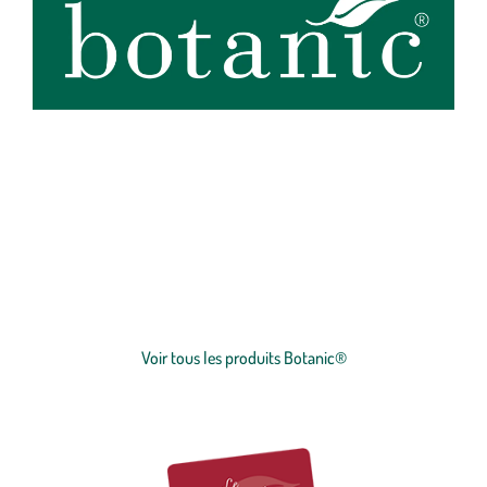
botanic®, expert du végétal, propose une large gamme de produits
de qualité et accessibles à tous. Les produits à marque botanic®
reflètent notre engagement pour la nature et nos valeurs.
Graines
et
plants
potagers, plantes fleuries et
arbustes
,
outillages
et
accessoires
du jardinier
… Nos produits répondent à un cahier des charges sans
Voir plus
concession sur la qualité, l'excellence environnementale et sociétale
et le prix juste.
Voir tous les produits Botanic®