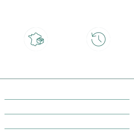
Paiement 100% sécurisé
Click & Collect
CB, PayPal, carte cadeau, Alma 3x ou
retrait gratuit en magasin sous 2h
4x
Livraison partout en France
30 jours pour changer d'avis
à domicile ou point relais
et retour gratuit en magasin
(Re)découvrez botanic®
Entre vous et nous