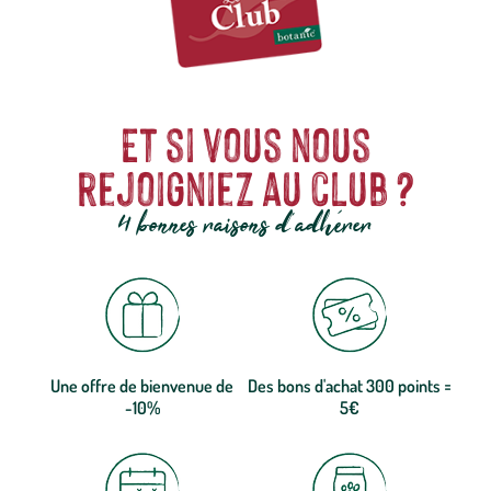
Et si vous nous
rejoigniez au club ?
4 bonnes raisons d'adhérer
Une offre de bienvenue de
Des bons d'achat 300 points =
-10%
5€