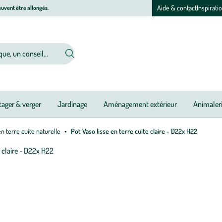
Aide & contact
Inspirati
uvent être allongés.
ager & verger
Jardinage
Aménagement extérieur
Animaler
en terre cuite naturelle
Pot Vaso lisse en terre cuite claire - D22x H22
Afficher
le
M
M
zoom
à
à
pour
jo
jo
l’image
1
sur
2