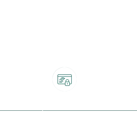
Paiement 100% sécurisé
CB, PayPal, carte cadeau, Alma 3x ou 4x
ret