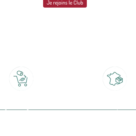
Je rejoins le Club
botanic®, les jardineries expertes du végétal depuis 1995.
Click & Collect
Livraison partout en Fran
rait gratuit en magasin sous 2h
à domicile ou point relais