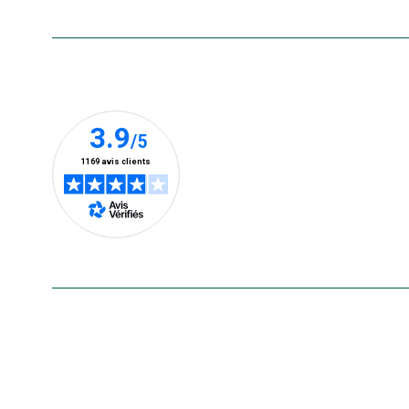
Nos clients prennent la parole
En savoir plus
Le saviez-vous ?
Notre site botanic® a été pensé, créé et développé e