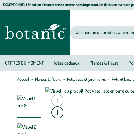
Aller
Aller
Aller
EXCEPTIONNEL I En raison d'un nombre de commandes important, les délais de livraison pe
à
au
au
Jardinerie écologique, animalerie, décoration, alimentation bio botanic®
la
contenu
pied
navigation
principal
de
Votre recherche
page
OFFRES DU MOMENT
Idées cadeaux
Plantes & fleurs
Pot
Accueil
Plantes & fleurs
Pots, bacs et jardinières
Pots et bacs 
e
A
l
l
e
r
à
l
a
s
l
i
d
e
p
r
é
c
é
d
e
n
t
e
A
l
l
e
r
à
l
a
s
l
i
d
e
s
u
i
v
a
n
t