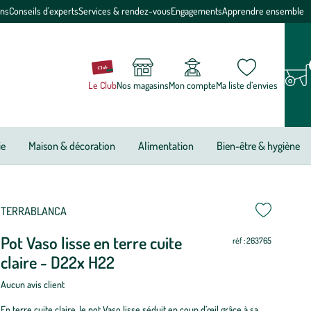
ons
Conseils d'experts
Services & rendez-vous
Engagements
Apprendre ensemble
Le Club
Nos magasins
Mon compte
Ma liste d’envies
ie
Maison & décoration
Alimentation
Bien-être & hygiène
ettre
ettre
TERRABLANCA
Pot Vaso lisse en terre cuite
ur
ur
réf : 263765
claire - D22x H22
Aucun avis client
En terre cuite claire, le pot Vaso lisse séduit en coup d’œil grâce à sa