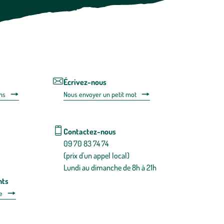
vous
désabonner
en
utilisant
le
lien
de
désabonnem
intégré
Écrivez-nous
dans
ns
Nous envoyer un petit mot
la
newsletter.
En
savoir
Contactez-nous
plus
09 70 83 74 74
(prix d'un appel local)
Lundi au dimanche de 8h à 21h
nts
e