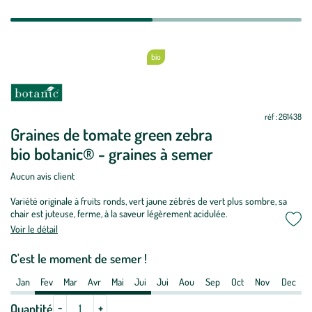
bio
Mettre
Mettre
Période
Non
Oui
Oui
Oui
Oui
Oui
Non
Non
Non
Non
Non
Non
à
à
de
jour
jour
réf : 261438
semis
Graines de tomate green zebra
/
bio botanic® - graines à semer
plantation
:
Aucun avis client
Graines
Variété originale à fruits ronds, vert jaune zébrés de vert plus sombre, sa
de
chair est juteuse, ferme, à la saveur légèrement acidulée.
tomate
Voir le détail
green
zebra
C'est le moment de semer !
bio
Jan
Fev
Mar
Avr
Mai
Jui
Jui
Aou
Sep
Oct
Nov
Dec
botanic®
-
-
+
Quantité