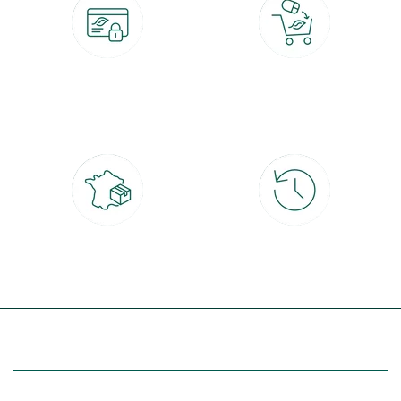
Paiement 100% sécurisé
Click & Collect
CB, PayPal, carte cadeau, Alma 3x ou
retrait gratuit en magasin sous 2h
4x
Livraison partout en France
30 jours pour changer d'avis
à domicile ou point relais
et retour gratuit en magasin
(Re)découvrez botanic®