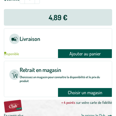
graines
à
4,89 €
semer
Livraison
Ajouter au panier
Disponible
Retrait en magasin
Choisissez un magasin pour connaître la disponibilité et le prix du
produit
Choisir un magasin
+ 4 points
sur votre carte de fidélité
En savoir plus
Je rejoins le Club