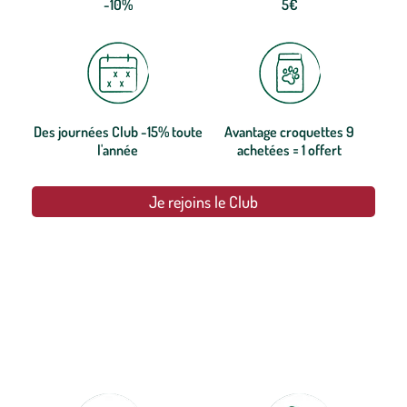
-10%
5€
Des journées Club -15% toute
Avantage croquettes 9
l'année
achetées = 1 offert
Je rejoins le Club
botanic®, les jardineries expertes du végétal depuis 1995.