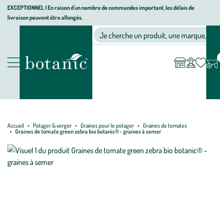
Aller
Aller
Aller
EXCEPTIONNEL I En raison d'un nombre de commandes important, les délais de
livraison peuvent être allongés.
à
au
au
Jardinerie écologique, animalerie, décoration, alimentation bio bot
la
contenu
pied
Ma
Nos magasins
Mon
Je cherche un produit, une marque, un co
liste
compte
navigation
principal
de
d’envies
page
Nos produits
Accueil
Potager & verger
Graines pour le potager
Graines de tomates
Graines de tomate green zebra bio botanic® - graines à semer