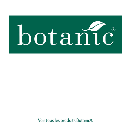
botanic®, expert du végétal, propose une large gamme de produits
de qualité et accessibles à tous. Les produits à marque botanic®
reflètent notre engagement pour la nature et nos valeurs.
Graines
et
plants
potagers, plantes fleuries et
arbustes
,
outillages
et
accessoires
du jardinier
… Nos produits répondent à un cahier des charges sans
Voir plus
concession sur la qualité, l'excellence environnementale et sociétale
et le prix juste.
Voir tous les produits Botanic®