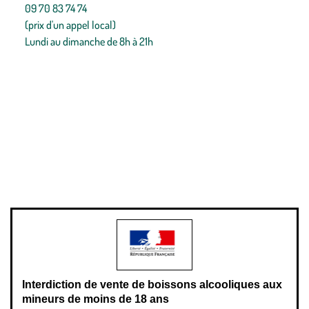
09 70 83 74 74
(prix d'un appel local)
Lundi au dimanche de 8h à 21h
Conditions générales de vente
Conditions générales d'utilisation
Mentions légales
Politique de confidentialité & cookies
Pièces détachées
Plan du site
Gestion des cookies
Pour votre santé, évitez de manger entre les repas,
www.mangerbouger.fr
.
L’abus d’alcool est dangereux pour la santé, à consommer avec
modération.
Interdiction de vente de boissons alcooliques aux
mineurs de moins de 18 ans