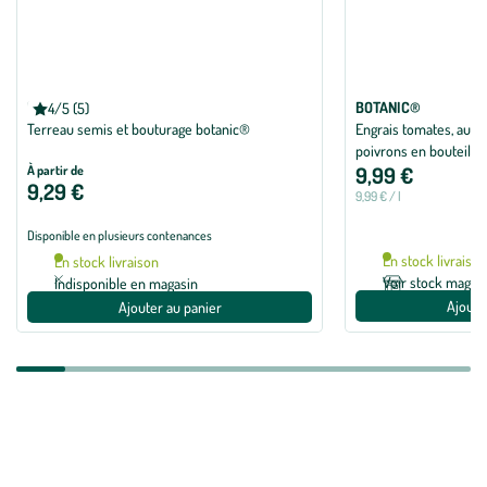
BOTANIC®
BOTANIC®
4/5 (5)
Note moyenne de 4 sur 5 avec 5 avis
Terreau semis et bouturage botanic®
Engrais tomates, aube
poivrons en bouteille 
9,99 €
À partir de
9,29 €
9,99 € / l
Disponible en plusieurs contenances
En stock livraiso
En stock livraison
Voir stock magas
Indisponible en magasin
Ajoute
Ajouter au panier
Zoom sur la marque