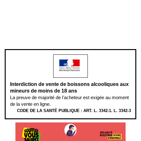
Plan du site
Gestion des cookies
Pour votre santé, évitez de manger entre les repas,
www.mangerbouger.fr
.
L’abus d’alcool est dangereux pour la santé, à consommer avec
modération.
Interdiction de vente de boissons alcooliques aux
mineurs de moins de 18 ans
La preuve de majorité de l'acheteur est exigée au moment
de la vente en ligne.
CODE DE LA SANTÉ PUBLIQUE : ART. L. 3342-1. L. 3342-3
ÉTHYLOTESTS EN VENTE SUR CE SITE. L’ALCOOL EST EN CAUSE