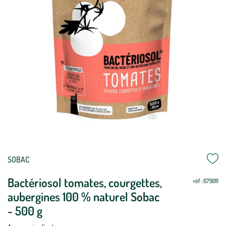
Mettre
Mettre
SOBAC
à
à
Bactériosol tomates, courgettes,
jour
jour
réf : 679011
aubergines 100 % naturel Sobac
- 500 g