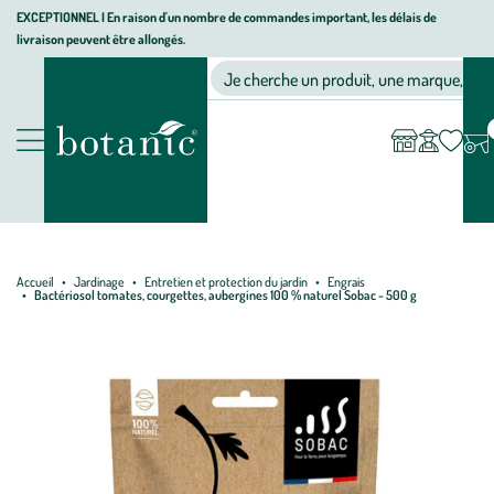
Aller
Aller
Aller
EXCEPTIONNEL I En raison d'un nombre de commandes important, les délais de
livraison peuvent être allongés.
à
au
au
Jardinerie écologique, animalerie, décoration, alimentation bio bot
la
contenu
pied
Ma
Nos magasins
Mon
Je cherche un produit, une marque, un co
liste
compte
navigation
principal
de
d’envies
page
Nos produits
Accueil
Jardinage
Entretien et protection du jardin
Engrais
Bactériosol tomates, courgettes, aubergines 100 % naturel Sobac - 500 g