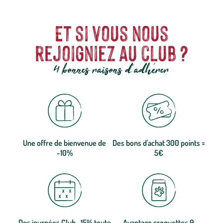
Et si vous nous
rejoigniez au club ?
4 bonnes raisons d'adhérer
Une offre de bienvenue de
Des bons d'achat 300 points =
-10%
5€
Des journées Club -15% toute
Avantage croquettes 9