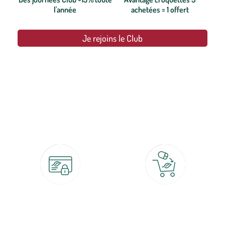
l'année
achetées = 1 offert
Je rejoins le Club
botanic®, les jardineries expertes du végétal depuis 1995.
Paiement 100% sécurisé
Click & Collect
CB, PayPal, carte cadeau, Alma 3x ou
retrait gratuit en magasin sous 2h
4x