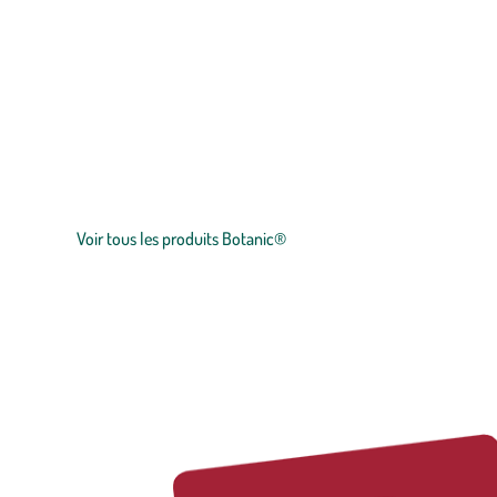
Zoom sur la marque
botanic®, expert du végétal, propose une large gamme de produit
plants
potagers, plantes fleuries et
arbustes
,
outillages
et
accesso
et le prix juste.
Voir tous les produits Botanic®