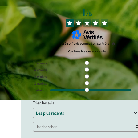
1
/
5
Basé sur
1
avis soumis à un contrôle
Voir tous les avis sur ce site
5
étoiles
4
étoiles
3
étoiles
2
étoiles
1
étoile
Trier les avis