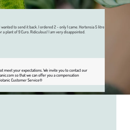
anted to send it back. I ordered 2 - only 1 came. Hortensia 5 litre 
 a plant of 9 Euro. Ridiculous! I am very disappointed.
ot meet your expectations. We invite you to contact our 
anic.com so that we can offer you a compensation 
m Botanic Customer Service®