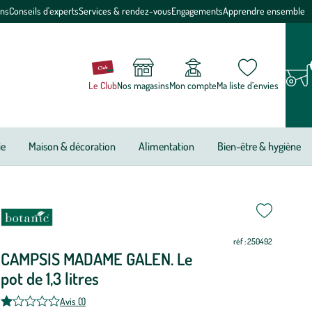
ons
Conseils d'experts
Services & rendez-vous
Engagements
Apprendre ensemble
Le Club
Nos magasins
Mon compte
Ma liste d’envies
ie
Maison & décoration
Alimentation
Bien-être & hygiène
ettre
ettre
riode
i
i
i
i
i
i
i
i
i
i
i
i
e
ur
ur
réf : 250492
antation
CAMPSIS MADAME GALEN. Le
pot de 1,3 litres
AMPSIS
ADAME
Avis (1)