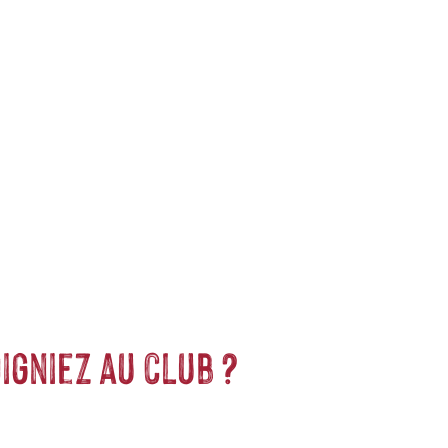
ent notre engagement pour la nature et nos valeurs.
Graines
et
ession sur la qualité, l'excellence environnementale et sociétale
igniez au club ?