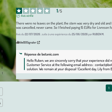
1
/
5
Avis vérifié
There were no leaves on the plant, the stem was very dry and old and I w
was cancelled, never came. So I finished paying 15 EURo for Livreson for
Avis du
22/07/2026
, suite à une expérience du
25/06/2026
par
RUBEN M.
Utile
(0)
Signaler
0
Réponse de
botanic.com
0
Hello Ruben, we are sincerely sorry that your experience did n
0
Customer Service at the following email address : contact@bot
0
solution. We remain at your disposal ! Excellent day, Lily fro
1
1