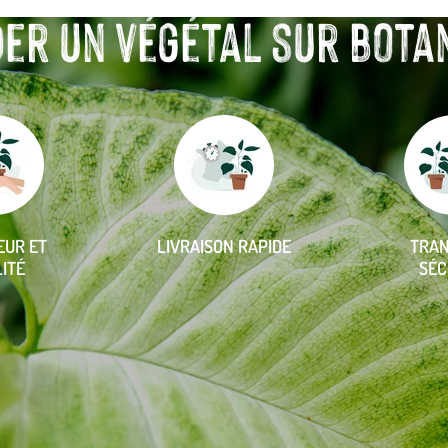
r un végétal sur botanic
EUR ET
LIVRAISON RAPIDE
TRA
ITÉ
SÉC