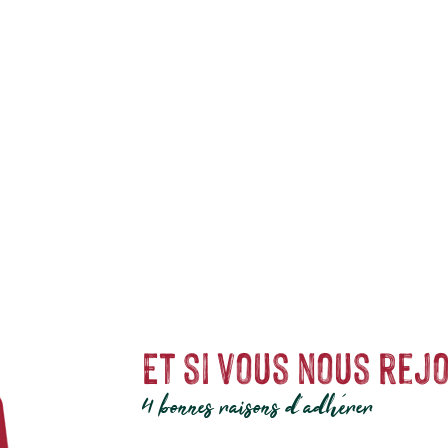
s de qualité et accessibles à tous. Les produits à marque botanic® reflèt
ires du jardinier
… Nos produits répondent à un cahier des charges sans conc
Et si vous nous rejo
4 bonnes raisons d'adhérer