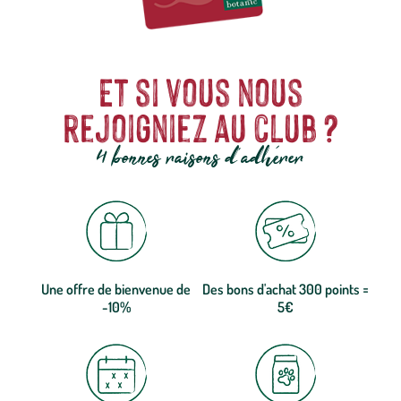
Et si vous nous
rejoigniez au club ?
4 bonnes raisons d'adhérer
Une offre de bienvenue de
Des bons d'achat 300 points =
-10%
5€