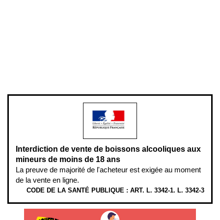
Conditions générales de vente
Conditions générales d'utilisation
Mentions légales
Politique de confidentialité & cookies
Pièces détachées
Plan du site
Gestion des cookies
Pour votre santé, évitez de manger entre les repas,
www.mangerbouger.fr
.
L’abus d’alcool est dangereux pour la santé, à consommer avec
modération.
Interdiction de vente de boissons alcooliques aux
mineurs de moins de 18 ans
La preuve de majorité de l'acheteur est exigée au moment
de la vente en ligne.
CODE DE LA SANTÉ PUBLIQUE : ART. L. 3342-1. L. 3342-3
ÉTHYLOTESTS EN VENTE SUR CE SITE. L’ALCOOL EST EN CAUSE