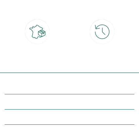
CB, PayPal, carte cadeau, Alma 3x ou
retrait gratuit en magasin sous 2h
4x
Livraison partout en France
30 jours pour changer d'avis
à domicile ou point relais
et retour gratuit en magasin
(Re)découvrez botanic®
Entre vous et nous
Nos univers botanic®