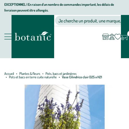
Aller
Aller
Aller
EXCEPTIONNEL I En raison d'un nombre de commandes important, les délais de
livraison peuvent être allongés.
à
au
au
Jardinerie écologique, animalerie, décoration, alimentation bio bot
la
contenu
pied
Ma
Nos magasins
Mon
Je cherche un produit, une marque, un co
liste
compte
navigation
principal
de
d’envies
page
Nos produits
Accueil
Plantes & fleurs
Pots, bacs et jardinières
Pots et bacs en terre cuite naturelle
Vase Cilindrico clair D25 x H21