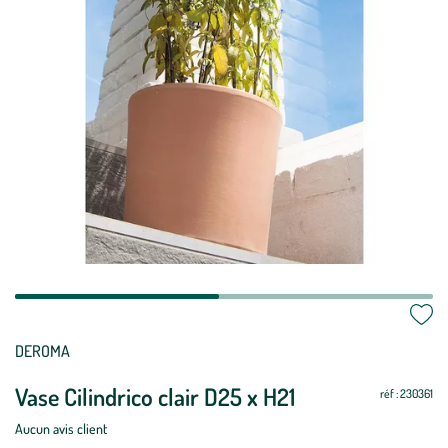
Mettre
Mettre
DEROMA
à
à
Vase Cilindrico clair D25 x H21
jour
jour
réf : 230361
Aucun avis client