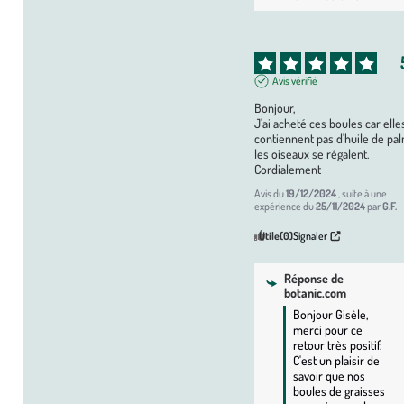
Avis vérifié
Bonjour,

J'ai acheté ces boules car elles
contiennent pas d'huile de pal
les oiseaux se régalent. 

Cordialement
Avis du
19/12/2024
, suite à une
expérience du
25/11/2024
par
G.F.
Utile
(0)
Signaler
Réponse de
botanic.com
Bonjour Gisèle, 
merci pour ce 
retour très positif. 
C'est un plaisir de 
savoir que nos 
boules de graisses 