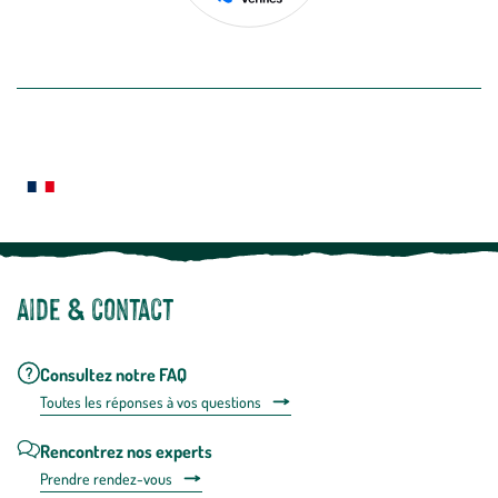
de
désabon
intégré
En savoir plus
dans
la
newslette
En
Le saviez-vous ?
savoir
plus
Notre site botanic® a été pensé, créé et développé en FRANCE
Aide & contact
Consultez notre FAQ
Toutes les répons
es à vos questions
Rencontrez nos experts
Prendre rendez-vous