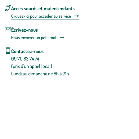
Accès sourds et malentendants
Cliquez-ici pour accéder au service
Écrivez-nous
Nous envoyer un petit mot
Contactez-nous
09 70 83 74 74
(prix d'un appel local)
Lundi au dimanche de 8h à 21h
Conditions générales de vente
Conditions générales d'utilisation
Mentions légales
Politique de confidentialité & cookies
Pièces détachées
Plan du site
Gestion des cookies
Pour votre santé, évitez de manger entre les repas,
www.mangerbouger.fr
.
L’abus d’alcool est dangereux pour la santé, à consommer avec