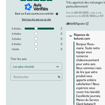
Très apprécié des mésanges to
particulièrement
Avis du
09/01/2025
, suite à une
Basé sur
2
avis soumis à un contrôle
expérience du
23/12/2024
par
R.F.
Voir tous les avis sur ce site
Utile
(0)
Signaler
5
étoiles
2
4
étoiles
0
Réponse de
botanic.com
3
étoiles
0
Bonjour Rose-
2
étoiles
0
marie. Toute notre 
1
étoile
0
équipe vous 
remercie 
Trier les avis
chaleureusement 
pour votre avis. 
Nous sommes ravis 
de lire que votre 
produit vous 
apporte entière 
satisfaction ! Nous 
espérons vous 
revoir très bientôt. 
Excellente journée. 
Manon du Service 
Client botanic®