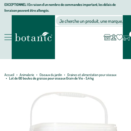
Aller
Aller
Aller
EXCEPTIONNEL I En raison d'un nombre de commandes important, les délais de
livraison peuvent être allongés.
à
au
au
Jardinerie écologique, animalerie, décoration, alimentation bio bot
la
contenu
pied
Ma
Nos magasins
Mon
Je cherche un produit, une marque, un co
liste
compte
navigation
principal
de
d’envies
page
Nos produits
Accueil
Animalerie
Oiseaux du jardin
Graines et alimentation pour oiseaux
Lot de 60 boules de graisse pour oiseaux Grain de Vie - 5,4 kg