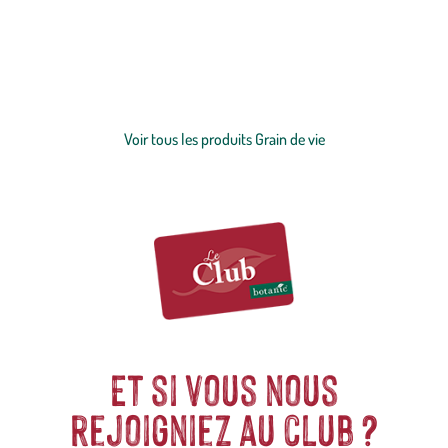
mammifères
et tout ce qu’il faut pour prendre soin des oiseaux
domestiques
ou
du jardin
. Cette gamme signée botanic® 100%
élaborée en France est sans conservateurs, ni additifs et sans
colorants artificiels.
Voir plus
Voir tous les produits Grain de vie
Et si vous nous
rejoigniez au club ?