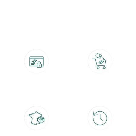
botanic®, les jardineries expertes du végétal depuis 1995.
Paiement 100% sécurisé
Click & Collect
CB, PayPal, carte cadeau, Alma 3x ou
retrait gratuit en magasin sous 2h
4x