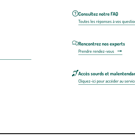
Consultez notre FAQ
Toutes les répons
es à vos questio
Rencontrez nos experts
Prendre rendez-vous
Accès sourds et malentenda
Cliquez-ici pour accéder au servic
 en FRANCE
énérales d'utilisation
Mentions légales
Politique de confidentialité & cookies
Pièces
re les repas,
www.mangerbouger.fr
.
L’abus d’alcool est dangereux pour l