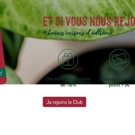
Et si vous nous rejo
4 bonnes raisons d'adhérer
Une offre de bienvenue
Des bons d'achat 
de -10%
points = 5€
Je rejoins le Club