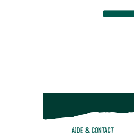
Aménagement extérieur
Maison & décoration
Animalerie
Alimentation
Bien-être & hygiène
Restons c
Noël
Suivez-nou
Suiv
Aide & contact