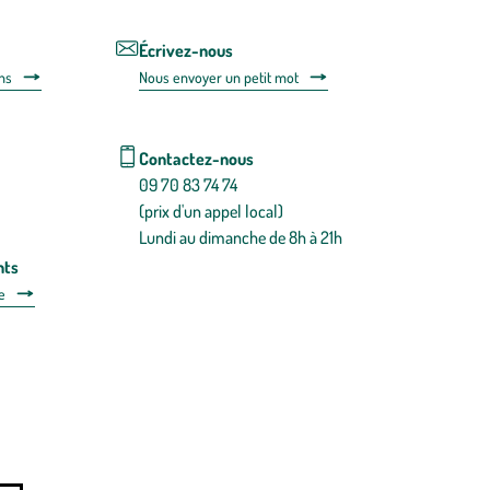
de
désabonnem
intégré
Écrivez-nous
dans
ns
Nous envoyer un petit mot
la
newsletter.
En
savoir
Contactez-nous
plus
09 70 83 74 74
(prix d'un appel local)
Lundi au dimanche de 8h à 21h
nts
e
 détachées
Plan du site
Gestion des cookies
a santé, à consommer avec modération.