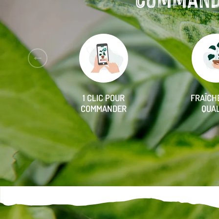
Aller
à
la
slide
1 CLIC POUR
FRAÎCH
précédente
COMMANDER
QUAL