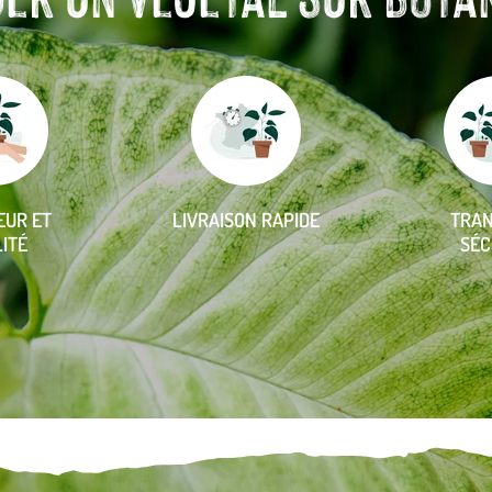
EUR ET
LIVRAISON RAPIDE
TRA
ITÉ
SÉC