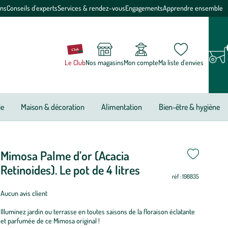
ons
Conseils d'experts
Services & rendez-vous
Engagements
Apprendre ensemble
Le Club
Nos magasins
Mon compte
Ma liste d’envies
ie
Maison & décoration
Alimentation
Bien-être & hygiène
Mimosa Palme d’or (Acacia
riode
i
i
i
i
i
i
i
i
i
i
i
i
e
Retinoides). Le pot de 4 litres
réf : 198835
antation
Aucun avis client
imosa
Illuminez jardin ou terrasse en toutes saisons de la floraison éclatante
alme
et parfumée de ce Mimosa original !