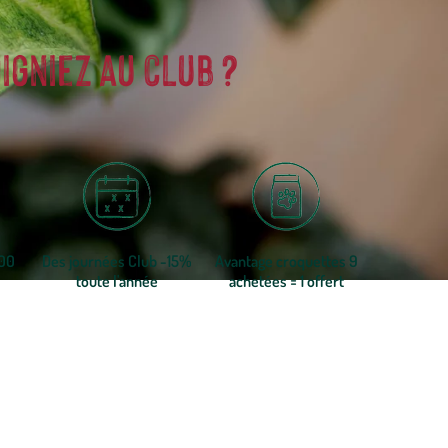
igniez au club ?
300
Des journées Club -15%
Avantage croquettes 9
toute l'année
achetées = 1 offert