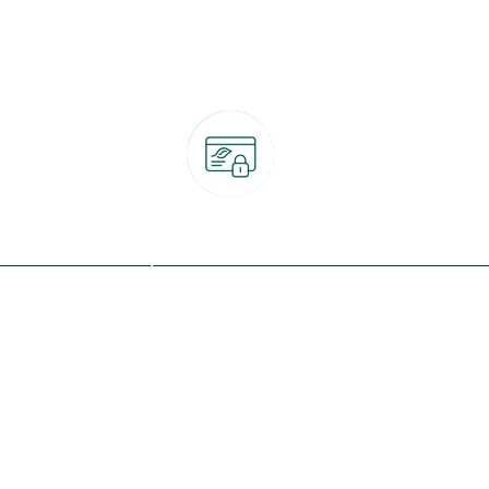
Paiement 100% sécurisé
CB, PayPal, carte cadeau, Alma 3x ou 4x
ret
Qui sommes-nous ?
Notre programme de fidélité
Nos engagements
Nos magasins
botanic® société à mission
Nos services & rendez-vous