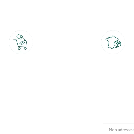
botanic®, les jardineries expertes du végétal depuis 1995.
Click & Collect
Livraison partout en Fran
rait gratuit en magasin sous 2h
à domicile ou point relais
(Re)connectez-v
profitez de nos 
Plantes & fleurs
Potager & verger
Jardinage