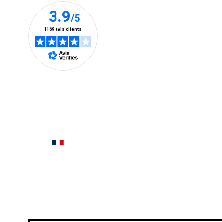
En savoir plus
Le saviez-vous ?
Notre site botanic® a été pensé, créé et développé
Conditions générales de vente
Conditions g
Pour votre santé, évitez de manger ent