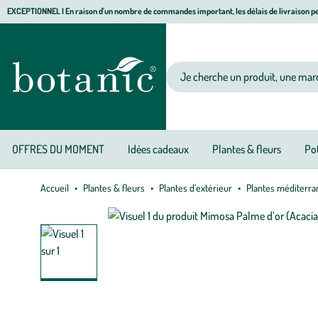
Aller
Aller
Aller
EXCEPTIONNEL I En raison d'un nombre de commandes important, les délais de livraison pe
à
au
au
Jardinerie écologique, animalerie, décoration, alimentation bio botanic®
la
contenu
pied
navigation
principal
de
Votre recherche
page
OFFRES DU MOMENT
Idées cadeaux
Plantes & fleurs
Pot
Accueil
Plantes & fleurs
Plantes d'extérieur
Plantes méditerr