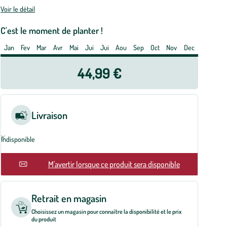
or
Voir le détail
cacia
tinoides).
C'est le moment de planter !
Jan
Fev
Mar
Avr
Mai
Jui
Jui
Aou
Sep
Oct
Nov
Dec
t
e
44,99 €
tres
Livraison
Indisponible
M'avertir lorsque ce produit sera disponible
Retrait en magasin
Choisissez un magasin pour connaître la disponibilité et le prix
du produit