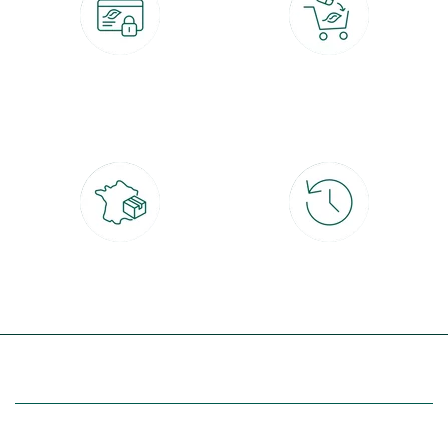
Paiement 100% sécurisé
Click & Collect
CB, PayPal, carte cadeau, Alma 3x ou
retrait gratuit en magasin sous 2h
4x
Livraison partout en France
30 jours pour changer d'avis
à domicile ou point relais
et retour gratuit en magasin
(Re)découvrez botanic®