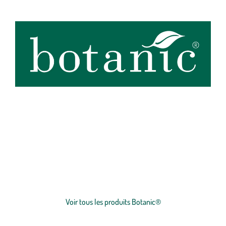
botanic®, expert du végétal, propose une large gamme de produits
de qualité et accessibles à tous. Les produits à marque botanic®
reflètent notre engagement pour la nature et nos valeurs.
Graines
et
plants
potagers, plantes fleuries et
arbustes
,
outillages
et
accessoires
du jardinier
… Nos produits répondent à un cahier des charges sans
Voir plus
concession sur la qualité, l'excellence environnementale et sociétale
et le prix juste.
Voir tous les produits Botanic®