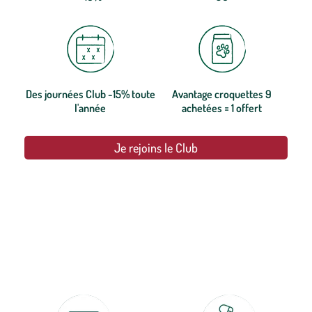
Des journées Club -15% toute
Avantage croquettes 9
l'année
achetées = 1 offert
Je rejoins le Club
botanic®, les jardineries expertes du végétal depuis 1995.