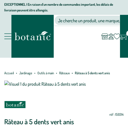
Aller
Aller
Aller
EXCEPTIONNEL I En raison d'un nombre de commandes important, les délais de
livraison peuvent être allongés.
à
au
au
Jardinerie écologique, animalerie, décoration, alimentation bio bot
la
contenu
pied
Ma
Nos magasins
Mon
Je cherche un produit, une marque, un co
liste
compte
navigation
principal
de
d’envies
page
Nos produits
Accueil
Jardinage
Outils à main
Râteaux
Râteau à 5 dents vert anis
Mettre
Mettre
à
à
jour
jour
réf : 159314
Râteau à 5 dents vert anis