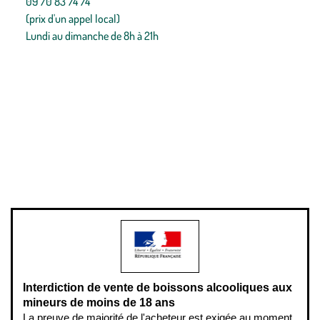
09 70 83 74 74
(prix d'un appel local)
Lundi au dimanche de 8h à 21h
Conditions générales de vente
Conditions générales d'utilisation
Mentions légales
Politique de confidentialité & cookies
Pièces détachées
Plan du site
Gestion des cookies
Pour votre santé, évitez de manger entre les repas,
www.mangerbouger.fr
.
L’abus d’alcool est dangereux pour la santé, à consommer avec
modération.
Interdiction de vente de boissons alcooliques aux
mineurs de moins de 18 ans
La preuve de majorité de l'acheteur est exigée au moment