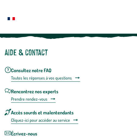
En
Le saviez-vous ?
savoir
plus
Notre site botanic® a été pensé, créé et développé en FRANCE
Aide & contact
Consultez notre FAQ
Toutes les répons
es à vos questions
Rencontrez nos experts
Prendre rendez-vous
Accès sourds et malentendants
Cliquez-ici pour accéder au service
Écrivez-nous