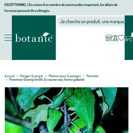
Aller
Aller
Aller
EXCEPTIONNEL I En raison d'un nombre de commandes important, les délais de
livraison peuvent être allongés.
à
au
au
Jardinerie écologique, animalerie, décoration, alimentation bio bot
la
contenu
pied
Ma
Nos magasins
Mon
Je cherche un produit, une marque, un co
liste
compte
navigation
principal
de
d’envies
page
Nos produits
Accueil
Potager & verger
Plantes pour le potager
Pommier
Pommier Granny Smith. En racine nue, forme gobelet