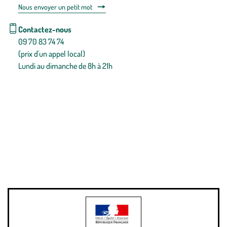
Nous envoyer un petit mot
Contactez-nous
09 70 83 74 74
(prix d'un appel local)
Lundi au dimanche de 8h à 21h
Conditions générales de vente
Conditions générales d'utilisation
Mentions légales
Politique de confidentialité & cookies
Pièces détachées
Plan du site
Gestion des cookies
Pour votre santé, évitez de manger entre les repas,
www.mangerbouger.fr
.
L’abus d’alcool est dangereux pour la santé, à consommer avec
modération.