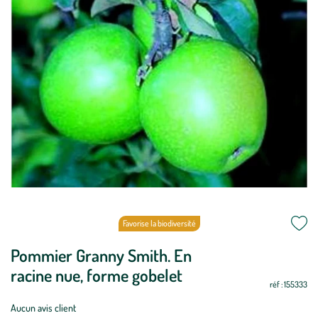
Favorise la biodiversité
Pommier Granny Smith. En
Période
Oui
Oui
Oui
Oui
Oui
Oui
Non
Non
Non
Oui
Oui
Oui
de
racine nue, forme gobelet
réf : 155333
plantation
:
Aucun avis client