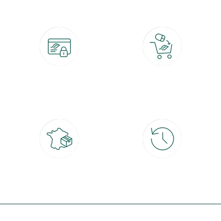
Paiement 100% sécurisé
Click & Collect
CB, PayPal, carte cadeau, Alma 3x ou
retrait gratuit en magasin sous 2h
4x
Livraison partout en France
30 jours pour changer d'avis
à domicile ou point relais
et retour gratuit en magasin