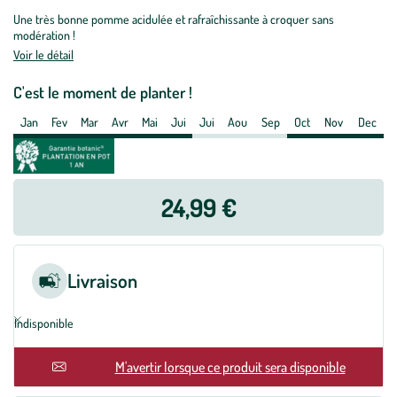
Pommier
Une très bonne pomme acidulée et rafraîchissante à croquer sans
Granny
modération !
Smith.
Voir le détail
En
racine
C'est le moment de planter !
nue,
Jan
Fev
Mar
Avr
Mai
Jui
Jui
Aou
Sep
Oct
Nov
Dec
forme
gobelet
24,99 €
Livraison
Indisponible
En rupture
M'avertir lorsque ce produit sera disponible