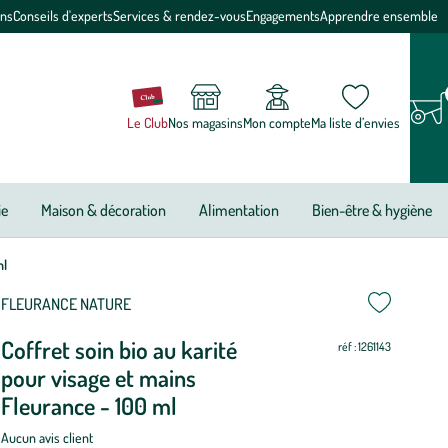
ons
Conseils d'experts
Services & rendez-vous
Engagements
Apprendre ensemble
Le Club
Nos magasins
Mon compte
Ma liste d’envies
ie
Maison & décoration
Alimentation
Bien-être & hygiène
ml
ettre
ettre
FLEURANCE NATURE
Coffret soin bio au karité
ur
ur
réf : 1261143
pour visage et mains
Fleurance - 100 ml
Aucun avis client