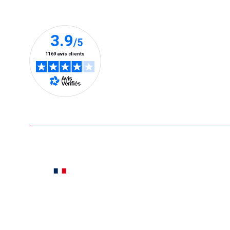
Nos clients prennent la parole
En savoir plus
Le saviez-vous ?
Notre site botanic® a été pensé, créé et développé
Conditions générales de vente
Conditions g