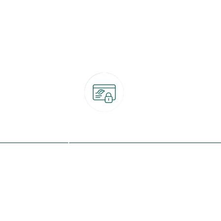
Paiement 100% sécurisé
CB, PayPal, carte cadeau, Alma 3x ou 4x
ret
Qui sommes-nous ?
Notre programme de fidélité