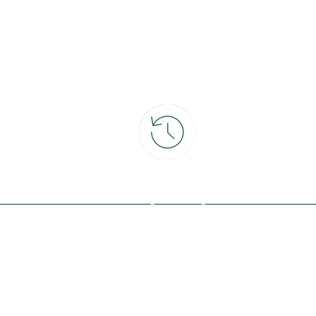
ce
30 jours pour changer d'avis
et retour gratuit en magasin
ous avec la nature, inspirez-vous et
offres exclusives !