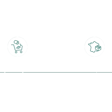
botanic®, les jardineries expertes du végétal depuis 1995.
Click & Collect
Livraison partout en Fran
rait gratuit en magasin sous 2h
à domicile ou point relais
(Re)connectez-v
profitez de nos 
Plantes & fleurs