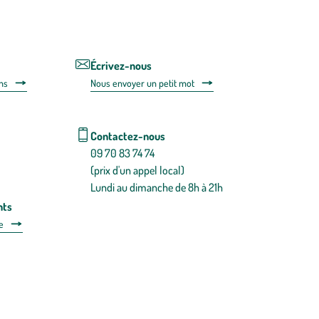
le
lien
de
désabonnem
intégré
Écrivez-nous
dans
ns
Nous envoyer un petit mot
la
newsletter.
En
savoir
Contactez-nous
plus
09 70 83 74 74
(prix d'un appel local)
Lundi au dimanche de 8h à 21h
nts
e
 détachées
Plan du site
Gestion des cookies