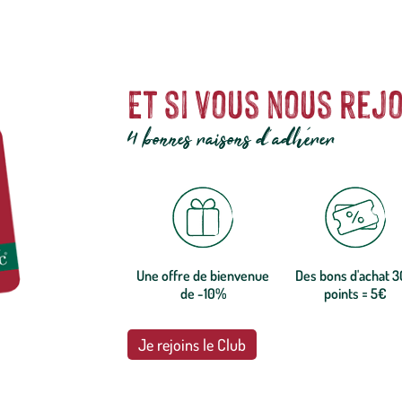
Et si vous nous rejo
4 bonnes raisons d'adhérer
Une offre de bienvenue
Des bons d'achat 
de -10%
points = 5€
Je rejoins le Club