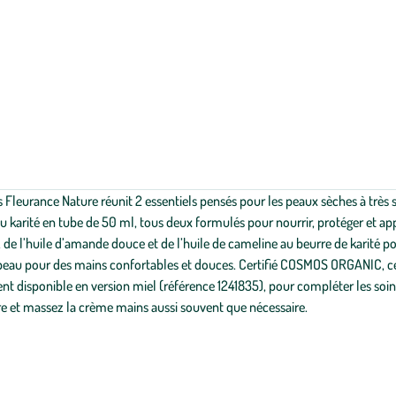
ns Fleurance Nature réunit 2 essentiels pensés pour les peaux sèches à très 
u karité en tube de 50 ml, tous deux formulés pour nourrir, protéger et app
de l’huile d’amande douce et de l’huile de cameline au beurre de karité p
a peau pour des mains confortables et douces. Certifié COSMOS ORGANIC, ce
ent disponible en version miel (référence 1241835), pour compléter les so
re et massez la crème mains aussi souvent que nécessaire.