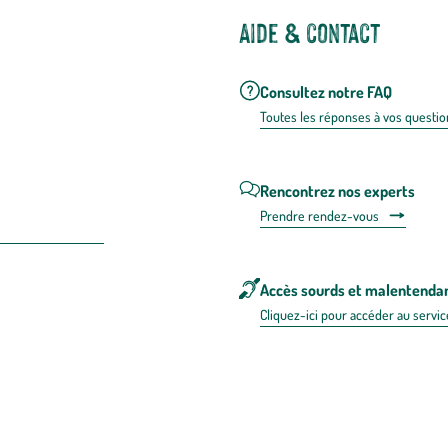
Aide & contact
Consultez notre FAQ
Toutes les répons
es à vos questio
Rencontrez nos experts
Prendre rendez-vous
Accès sourds et malentenda
Cliquez-ici pour accéder au servic
 en FRANCE
énérales d'utilisation
Mentions légales
Politique de confidentialité & cookies
Pièces