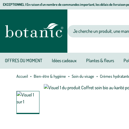
Aller
Aller
Aller
EXCEPTIONNEL I En raison d'un nombre de commandes important, les délais de livraison pe
à
au
au
Jardinerie écologique, animalerie, décoration, alimentation bio botanic®
la
contenu
pied
navigation
principal
de
Votre recherche
page
OFFRES DU MOMENT
Idées cadeaux
Plantes & fleurs
Pot
Accueil
Bien-être & hygiène
Soin du visage
Crèmes hydratant