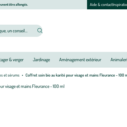
Aide & contact
Inspirati
uvent être allongés.
ager & verger
Jardinage
Aménagement extérieur
Animaler
es et sérums
Coffret soin bio au karité pour visage et mains Fleurance - 100 
Afficher
le
M
M
zoom
à
à
pour
jo
jo
l’image
1
sur
1